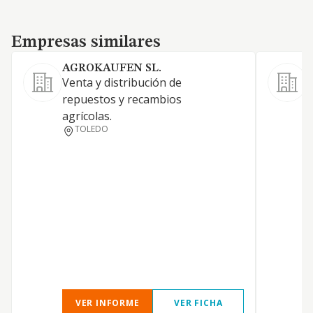
Empresas similares
Empresas similares
AGROKAUFEN SL.
Venta y distribución de
M
repuestos y recambios
d
agrícolas.
s
TOLEDO
VER INFORME
VER FICHA