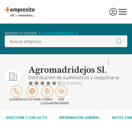
EMPRESITE ESPAÑA
AGROMADRIDEJOS SL.
Buscar
Agromadridejos Sl.
Distribución de suministros y maquinaria
agrícola.
0
/5
( 0 votos)
LLAMAR
SITIO WEB
CÓMO
VER
LLEGAR
INFORME
DIRECCIÓN Y CONTACTO
INFORMACIÓN GENERAL
DATOS COM