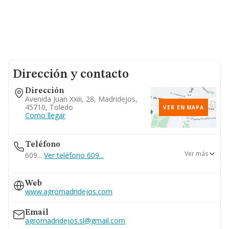
Dirección y contacto
Dirección
Avenida Juan Xxiii, 28, Madridejos,
45710, Toledo
VER EN MAPA
Como llegar
Teléfono
Ver más
609...
Ver teléfono 609...
925631562
Web
www.agromadridejos.com
Email
agromadridejos.sl@gmail.com