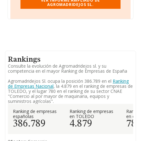
VER INFORME AMPLIADO DE
AGROMADRIDEJOS SL.
Rankings
Consulte la evolución de Agromadridejos sl. y su
competencia en el mayor Ranking de Empresas de España
Agromadridejos Sl. ocupa la posición 386.789 en el
Ranking
de Empresas Nacional
, la 4.879 en el ranking de empresas de
TOLEDO, y el lugar 780 en el ranking de su sector CNAE
"Comercio al por mayor de maquinaria, equipos y
suministros agrícolas".
Ranking de empresas
Ranking de empresas
Rankin
españolas
en TOLEDO
en el 
386.789
4.879
78