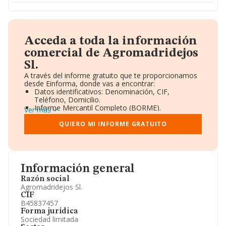
Acceda a toda la información
comercial de Agromadridejos
Sl.
A través del informe gratuito que te proporcionamos
desde Einforma, donde vas a encontrar:
Datos identificativos: Denominación, CIF,
Teléfono, Domicilio.
Informe Mercantil Completo (BORME).
Ver más
Gráficos de Evolución Ventas y Empleados.
Consejo de Administración y Administradores.
QUIERO MI INFORME GRATUITO
Directivos y Ejecutivos.
Accionistas.
Participaciones y Vinculaciones en otras empresas.
Artículos de prensa publicados sobre la empresa.
Información oficial y registral complementaria.
Información general
Razón social
Agromadridejos Sl.
CIF
B45837457
Forma jurídica
Sociedad limitada