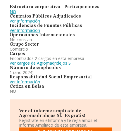
cuanto a la posición en el ranking de sectores, la
Estructura corporativa - Participaciones
empresa ha perdido posiciones frente al 2023. En el
NO
ranking de todas las empresas en el territorio nacional,
Contratos Públicos Adjudicados
ha experimentado un retroceso.
Ver Información
Incidencias de Fuentes Públicas
Ver Información
Operaciones Internacionales
No constan
Grupo Sector
Comercio
Cargos
Encontrados 2 cargos en esta empresa
Ver cargos de Agromadridejos Sl.
Número de empleados
1 (año 2024)
Responsabilidad Social Empresarial
Ver Información
Cotiza en Bolsa
NO
Ver el informe ampliado de
Agromadridejos Sl. ¡Es gratis!
Regístrate en eInforma y te regalamos el
Informe Ampliado de esta empresa.