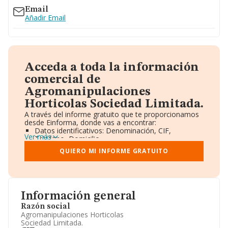
Email
Añadir Email
Acceda a toda la información
comercial de
Agromanipulaciones
Horticolas Sociedad Limitada.
A través del informe gratuito que te proporcionamos
desde Einforma, donde vas a encontrar:
Datos identificativos: Denominación, CIF,
Ver más
Teléfono, Domicilio.
Informe Mercantil Completo (BORME).
QUIERO MI INFORME GRATUITO
Gráficos de Evolución Ventas y Empleados.
Consejo de Administración y Administradores.
Directivos y Ejecutivos.
Accionistas.
Participaciones y Vinculaciones en otras empresas.
Información general
Artículos de prensa publicados sobre la empresa.
Información oficial y registral complementaria.
Razón social
Agromanipulaciones Horticolas
Sociedad Limitada.