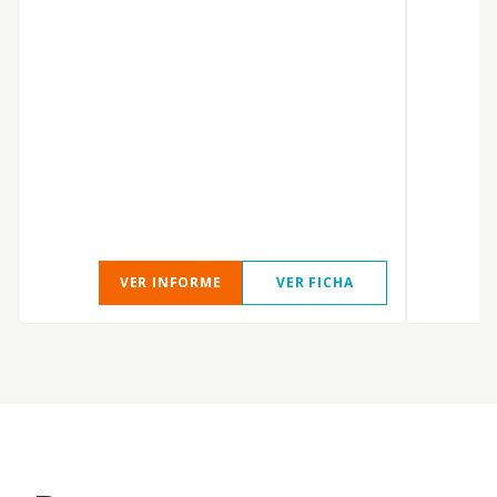
p
s
VER INFORME
VER FICHA