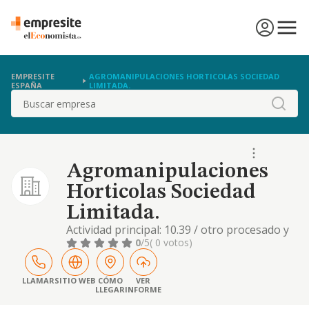
EMPRESITE
AGROMANIPULACIONES HORTICOLAS SOCIEDAD
ESPAÑA
LIMITADA.
Buscar
Agromanipulaciones
Horticolas Sociedad
Limitada.
Actividad principal: 10.39 / otro procesado y
conservación de frutas y hortalizas. otras
0
/5
( 0 votos)
actividades: 01.61 / actividades de apoyo a la
agricultura
LLAMAR
SITIO WEB
CÓMO
VER
LLEGAR
INFORME