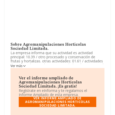
Sobre Agromanipulaciones Horticolas
Sociedad Limitada.
La empresa informa que su actividad es actividad
principal: 10.39 / otro procesado y conservación de
frutas y hortalizas. otras actividades: 01.61 / actividades
de apoyo a la agricultura. La sociedad está inscrita en el
Ver más
Registro Mercantil como Sociedad Limitada. Tiene
CNAE: 1039 - 'Otro procesado y conservación de frutas
y hortalizas'. La sociedad no tiene actividad en
Ver el informe ampliado de
mercados exteriores.
Agromanipulaciones Horticolas
Sociedad Limitada. ¡Es gratis!
Atendiendo a los datos disponibles en INFORMA, ese
Regístrate en eInforma y te regalamos el
número ha estado por encima de la media de sector.
Informe Ampliado de esta empresa.
VER INFORME AMPLIADO DE
Acerca de la información disponible en INFORMA sobre
AGROMANIPULACIONES HORTICOLAS
SOCIEDAD LIMITADA.
los distintos rankings: ha ocupado en el ranking sectorial
la posición 234, antes de la compañía, en el ranking del
sector, están empresas como:
Good World Foods S.L
y