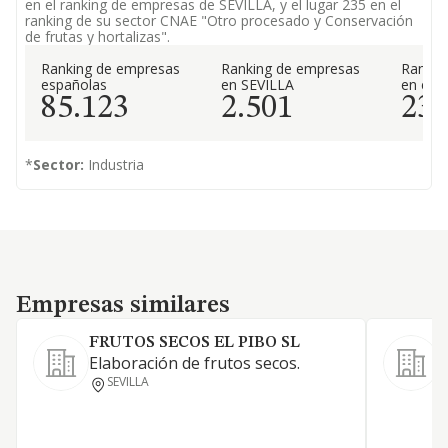
en el ranking de empresas de SEVILLA, y el lugar 235 en el
ranking de su sector CNAE "Otro procesado y Conservación
de frutas y hortalizas".
Ranking de empresas
Ranking de empresas
Rankin
españolas
en SEVILLA
en el 
85.123
2.501
23
*
Sector:
Industria
Empresas similares
Empresas similares
FRUTOS SECOS EL PIBO SL
Elaboración de frutos secos.
S
SEVILLA
L
c
p