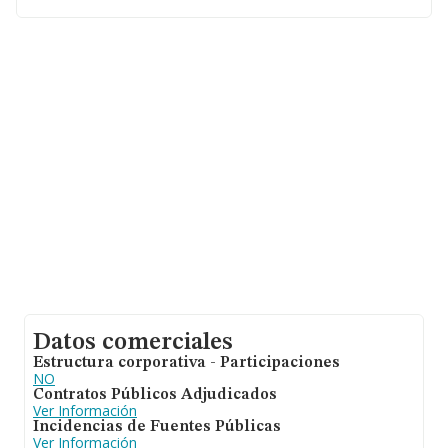
En base a la información de la que dispone INFORMA
sobre 1.757 compañías, la facturación en el ámbito
nacional alcanza los 926 millones de euros y la media
de facturación de ventas entre todas las compañías
alcanza los 527 mil euros. En relación con la
información de la provincia de Las Palmas, en la base
de datos de INFORMA aparecen 21 empresas, cuyas
ventas han alcanzado los 1 millón de euros. Finalmente,
para completar los datos de sector la media de
antigüedad desde la constitución es de 13 años. La
media de empleados de las empresas es de 7.
Datos comerciales
Estructura corporativa - Participaciones
NO
Contratos Públicos Adjudicados
Ver Información
Incidencias de Fuentes Públicas
Ver Información