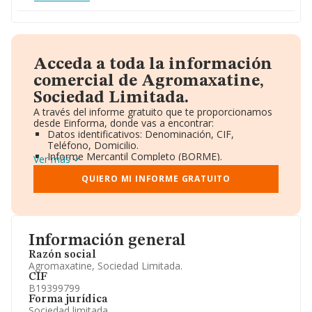
Acceda a toda la información
comercial de Agromaxatine,
Sociedad Limitada.
A través del informe gratuito que te proporcionamos
desde Einforma, donde vas a encontrar:
Datos identificativos: Denominación, CIF,
Teléfono, Domicilio.
Informe Mercantil Completo (BORME).
Ver más
Gráficos de Evolución Ventas y Empleados.
Consejo de Administración y Administradores.
QUIERO MI INFORME GRATUITO
Directivos y Ejecutivos.
Accionistas.
Participaciones y Vinculaciones en otras empresas.
Artículos de prensa publicados sobre la empresa.
Información oficial y registral complementaria.
Información general
Razón social
Agromaxatine, Sociedad Limitada.
CIF
B19399799
Forma jurídica
Sociedad limitada