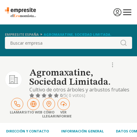
EMPRESITE ESPAÑA
AGROMAXATINE, SOCIEDAD LIMITADA.
Buscar
Agromaxatine,
Sociedad Limitada.
Cultivo de otros árboles y arbustos frutales
y frutos secos. comercialización, distribución,
0
/5
( 0 votos)
compra y venta de frutas y verduras y los
produtos manufacturados que se deriven de
ello. apicultura y producción de miel y cera
LLAMAR
SITIO WEB
CÓMO
VER
LLEGAR
INFORME
de abeja, así como su comercialización,
distribución y venta
DIRECCIÓN Y CONTACTO
INFORMACIÓN GENERAL
DATOS COM