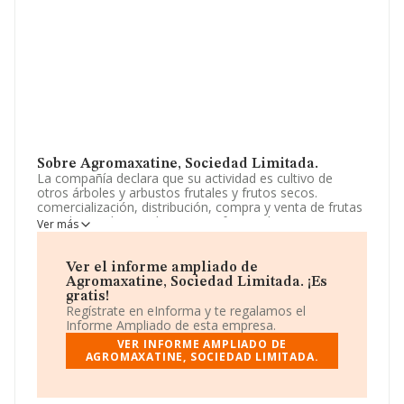
Sobre Agromaxatine, Sociedad Limitada.
La compañía declara que su actividad es cultivo de
otros árboles y arbustos frutales y frutos secos.
comercialización, distribución, compra y venta de frutas
y verduras y los produtos manufacturados que se
Ver más
deriven de ello. apicultura y producción de miel y cera de
abeja, así como su comercialización, distribución y
venta. La empresa aparece inscrita en el Registro
Ver el informe ampliado de
Mercantil como Sociedad Limitada. Clasifica su actividad
Agromaxatine, Sociedad Limitada. ¡Es
CNAE como 'Cultivo de otros árboles y arbustos frutales
gratis!
y frutos secos', código 0125. La compañía no tiene
Regístrate en eInforma y te regalamos el
actividad en mercados exteriores.
Informe Ampliado de esta empresa.
VER INFORME AMPLIADO DE
La empresa española
Agromaxatine, Sociedad
AGROMAXATINE, SOCIEDAD LIMITADA.
Limitada
, con NIF B19399799, está situada en Avenida
Cronista Martin Moreno núm. 2 5 -c, (35013), Las
Palmas De Gran Canaria, en Las Palmas, Islas Canarias.