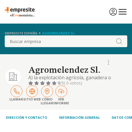
EMPRESITE ESPAÑA
AGROMELENDEZ SL.
Buscar
Agromelendez Sl.
A) la explotación agrícola, ganadera o
forestal, así como la comercialización e
0
/5
( 0 votos)
industrialización de los productos obtenidos
en las fincas cuyo aprovechamiento realice,
sean propias o ajenas. b) la realización de
LLAMAR
SITIO WEB
CÓMO
VER
LLEGAR
INFORME
toda clase de operaciones de comercio,
compra, venta y reventa de toda clase de
product
DIRECCIÓN Y CONTACTO
INFORMACIÓN GENERAL
DATOS COM