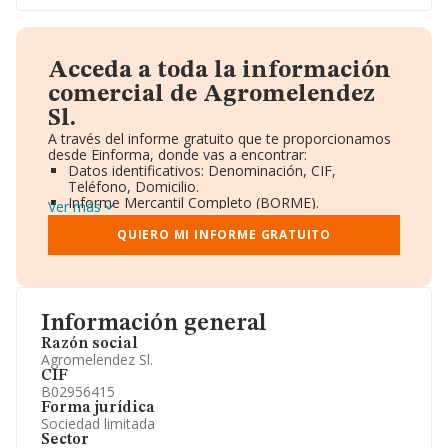
Acceda a toda la información
comercial de Agromelendez
Sl.
A través del informe gratuito que te proporcionamos
desde Einforma, donde vas a encontrar:
Datos identificativos: Denominación, CIF,
Teléfono, Domicilio.
Informe Mercantil Completo (BORME).
Ver más
Gráficos de Evolución Ventas y Empleados.
Consejo de Administración y Administradores.
QUIERO MI INFORME GRATUITO
Directivos y Ejecutivos.
Accionistas.
Participaciones y Vinculaciones en otras empresas.
Artículos de prensa publicados sobre la empresa.
Información oficial y registral complementaria.
Información general
Razón social
Agromelendez Sl.
CIF
B02956415
Forma jurídica
Sociedad limitada
Sector