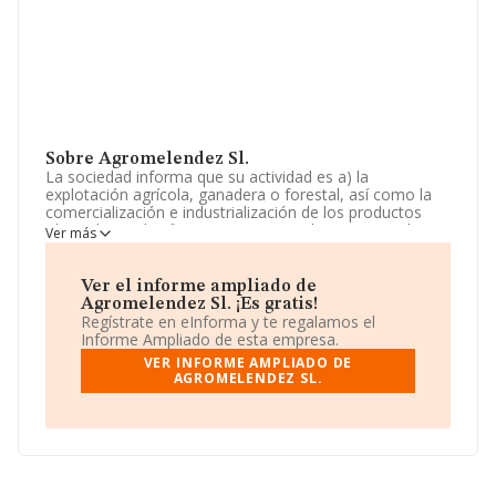
Sobre Agromelendez Sl.
La sociedad informa que su actividad es a) la
explotación agrícola, ganadera o forestal, así como la
comercialización e industrialización de los productos
obtenidos en las fincas cuyo aprovechamiento realice,
Ver más
sean propias o ajenas. b) la realización de toda clase de
operaciones de comercio, compra, venta y reventa de
toda clase de product. La empresa es una Sociedad
Ver el informe ampliado de
Limitada. Tiene CNAE: 0113 - 'Cultivo de hortalizas,
Agromelendez Sl. ¡Es gratis!
raíces y tubérculos'. La sociedad no tiene actividad en
Regístrate en eInforma y te regalamos el
mercados exteriores.
Informe Ampliado de esta empresa.
VER INFORME AMPLIADO DE
Acerca de la información en los distintos rankings: ha
AGROMELENDEZ SL.
llegado a la posición 490 del ranking sectorial, en el
ranking del sector, delante de la empresa están
compañías como, por ejemplo:
Lux-berry S.L
y
Agro
Prieto Carranza S.L
; por debajo se encuentran
empresas como:
Alfaro Agrícola S.L
y
Agro
Castejon, Sociedad Limitada
. En el ranking nacional,
destaca por la posición que ha ocupado en 2024: