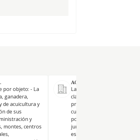
.
AGRICOLA EMEPA S.L.
e por objeto: - La
La explotación económica de
la, ganadera,
clase de fincas rústicas y agrí
y de acuicultura y
propias o arrendadas o
ión de sus
cualesquiera otra que pudier
ministración y
poseer por cualquier título
s, montes, centros
jurídico, para lo que efectuar
ales,
estas las transformaciones q