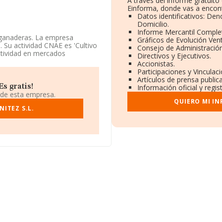
A través del informe gratuit
Einforma, donde vas a encont
Datos identificativos: Den
Domicilio.
Informe Mercantil Compl
y ganaderas. La empresa
Gráficos de Evolución Ven
. Su actividad CNAE es 'Cultivo
Consejo de Administración
ctividad en mercados
Directivos y Ejecutivos.
Accionistas.
Participaciones y Vinculac
cifras existentes en la base
Artículos de prensa publi
cima de la media de sector.
s gratis!
Información oficial y regi
 de esta empresa.
ndo a los niveles de
QUIERO MI I
ído 64 puestos en el ranking
ITEZ S.L.
siguientes empresas tienen
a Sociedad Limitada
;
 Oratorio S.L
y
Loma del
470 posiciones pasando del
ada S.L
y
Abm Cafe&copas
ía, sin embargo, adelanta
l S.L
. La compañía ha
.945 al 5.291.
micilio fiscal en Calle Juan
Solana De Los Barros,
rtenecientes al sector, a