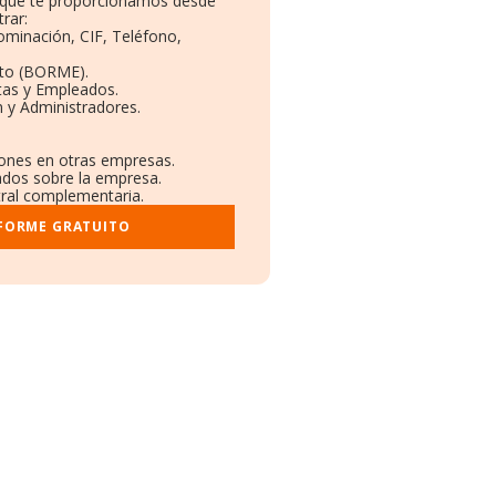
o que te proporcionamos desde
rar:
ominación, CIF, Teléfono,
eto (BORME).
tas y Empleados.
 y Administradores.
iones en otras empresas.
cados sobre la empresa.
stral complementaria.
NFORME GRATUITO