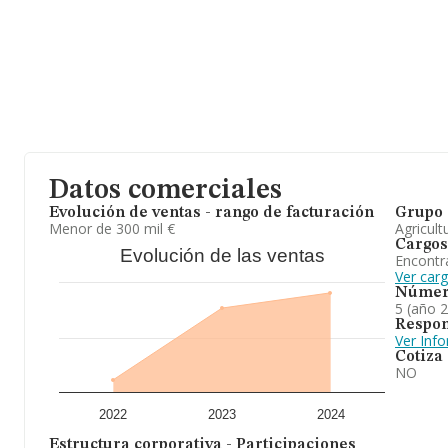
nivel nacional la facturación asciende a 457 millones de euros y l
compañías es de 235 mil euros de ventas en 2024. Por último, con
información relativa al ámbito de la empresa, los empleados de 
antigüedad desde la constitución es de 15 años.
En conclusión,
Agroparrabenitez S.L
está especializada en acti
En el ranking de todas las empresas en el territorio nacional, ha
Datos comerciales
Evolución de ventas - rango de facturación
Grupo 
Menor de 300 mil €
Agricult
Cargos
Evolución de las ventas
Encontr
Ver car
Númer
5 (año 
Respon
Ver Inf
Cotiza
NO
2022
2023
2024
Estructura corporativa - Participaciones