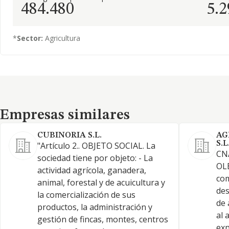
484.480
5.2
*
Sector:
Agricultura
Empresas similares
Empresas similares
CUBINORIA S.L.
AG
S.L
"Artículo 2.. OBJETO SOCIAL. La
CN
sociedad tiene por objeto: - La
OL
actividad agrícola, ganadera,
com
animal, forestal y de acuicultura y
des
la comercialización de sus
de 
productos, la administración y
al 
gestión de fincas, montes, centros
exp