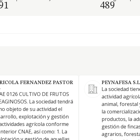
91
489
RICOLA FERNANDEZ PASTOR
PEYNAFESA S.L
.
La sociedad tien
AE 0126 CULTIVO DE FRUTOS
actividad agríco
EAGINOSOS. La sociedad tendrá
animal, forestal 
o objeto de su actividad el
la comercializac
arrollo, explotación y gestión
productos, la ad
actividades agrícola conforme
gestión de finca
anterior CNAE, así como: 1. La
agrarios, forest
lotación y gestión de aquellas