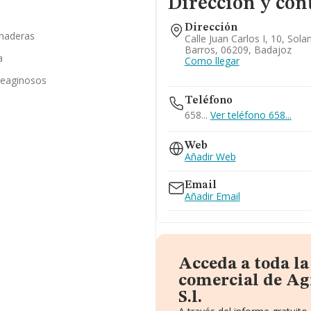
Dirección y con
Dirección
anaderas
Calle Juan Carlos I, 10, Sol
Barros, 06209, Badajoz
a
Como llegar
oleaginosos
Teléfono
658...
Ver teléfono 658...
Web
Añadir Web
Email
Añadir Email
Acceda a toda l
comercial de Ag
S.l.