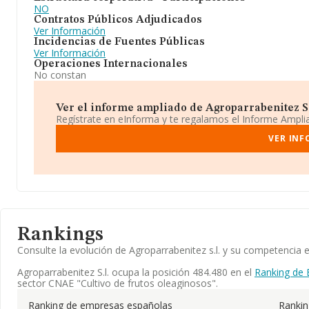
NO
Contratos Públicos Adjudicados
Ver Información
Incidencias de Fuentes Públicas
Ver Información
Operaciones Internacionales
No constan
Ver el informe ampliado de Agroparrabenitez S.l.
Regístrate en eInforma y te regalamos el Informe Ampl
VER INF
Rankings
Consulte la evolución de Agroparrabenitez s.l. y su competenci
Agroparrabenitez S.l. ocupa la posición 484.480 en el
Ranking de 
sector CNAE "Cultivo de frutos oleaginosos".
Ranking de empresas españolas
Ranki