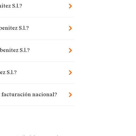
tez S.l.?
enitez S.l.?
enitez S.l.?
z S.l.?
e facturación nacional?