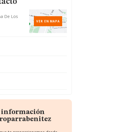
tacto
ana De Los
VER EN MAPA
a información
roparrabenitez