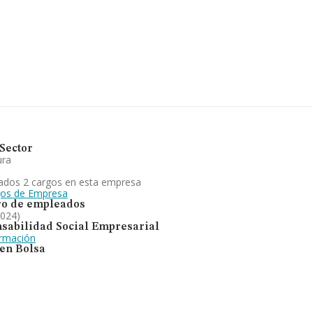
a media entre todas las
 el fin de ampliar la
media son 3; la media de
vidades agrícolas y ganaderas.
 experimentado un retroceso.
Sector
ura
ados 2 cargos en esta empresa
gos de Empresa
o de empleados
2024)
sabilidad Social Empresarial
ormación
 en Bolsa