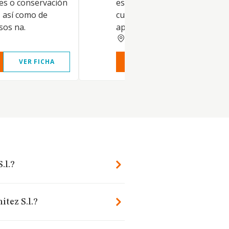
es o conservación
estime oportunas, así como 
, así como de
cultivo y en general el uso y
sos na.
aprovechamiento que es
BADAJOZ
VER FICHA
VER INFORME
VER FIC
.l.?
itez S.l.?