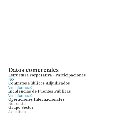
alcanza los 242 mil euros. Teniendo en cuenta la
información sobre Ciudad Real, en la base de datos
INFORMA constan 40 empresas, cuyas ventas han
obtenido los 2 millones de euros. Por último, con el fin
de ampliar la información relativa al ámbito de la
empresa, los empleados de media son 3; la media de
antigüedad desde la constitución es de 15 años.
Datos comerciales
Estructura corporativa - Participaciones
NO
Contratos Públicos Adjudicados
Ver Información
Incidencias de Fuentes Públicas
Ver Información
Operaciones Internacionales
No constan
Grupo Sector
Agricultura