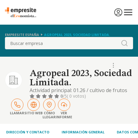
EMPRESITE ESPAÑA
AGROPEAL 2023, SOCIEDAD LIMITADA.
Buscar
Agropeal 2023, Sociedad
Limitada.
Actividad principal: 01.26 / cultivo de frutos
oleaginososotras actividades: 01.25 / cultivo
0
/5
( 0 votos)
de otros árboles y arbustos frutales y frutos
secos, 01.11 / cultivo de cereales (excepto
arroz), leguminosas y semillas oleaginosas,
LLAMAR
SITIO WEB
CÓMO
VER
LLEGAR
INFORME
01.21 / cultivo de la vid
DIRECCIÓN Y CONTACTO
INFORMACIÓN GENERAL
DATOS COM