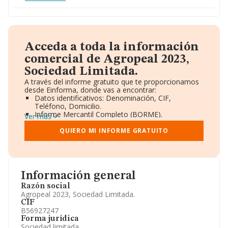
Acceda a toda la información
comercial de Agropeal 2023,
Sociedad Limitada.
A través del informe gratuito que te proporcionamos
desde Einforma, donde vas a encontrar:
Datos identificativos: Denominación, CIF,
Teléfono, Domicilio.
Informe Mercantil Completo (BORME).
Ver más
Gráficos de Evolución Ventas y Empleados.
Consejo de Administración y Administradores.
QUIERO MI INFORME GRATUITO
Directivos y Ejecutivos.
Accionistas.
Participaciones y Vinculaciones en otras empresas.
Artículos de prensa publicados sobre la empresa.
Información oficial y registral complementaria.
Información general
Razón social
Agropeal 2023, Sociedad Limitada.
CIF
B56927247
Forma jurídica
Sociedad limitada