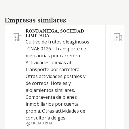
Empresas similares
Empresas similares
RONDANIEGA, SOCIEDAD
LIMITADA.
Cultivo de frutos oleaginosos
0
-CNAE 0126-. Transporte de
e
mercancías por carretera.
y
Actividades anexas al
C
transporte por carretera.
d
Otras actividades postales y
E
de correos. Hoteles y
b
alojamientos similares.
l
Compraventa de bienes
g
inmobiliarios por cuenta
P
propia. Otras actividades de
c
consultoría de ges
CIUDAD REAL