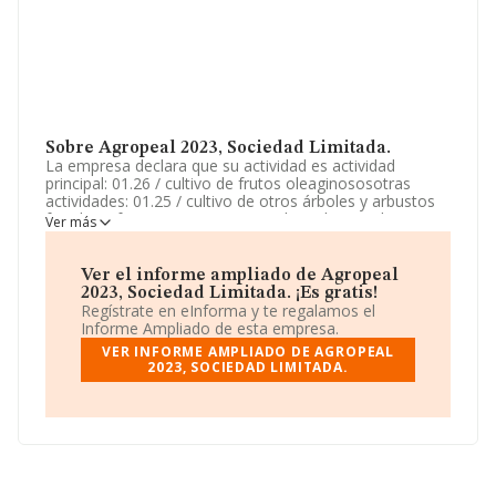
Sobre Agropeal 2023, Sociedad Limitada.
La empresa declara que su actividad es actividad
principal: 01.26 / cultivo de frutos oleaginososotras
actividades: 01.25 / cultivo de otros árboles y arbustos
frutales y frutos secos, 01.11 / cultivo de cereales
Ver más
(excepto arroz), leguminosas y semillas oleaginosas,
01.21 / cultivo de la vid. La empresa está registrada
como Sociedad Limitada. Su actividad CNAE es 'Cultivo
Ver el informe ampliado de Agropeal
de frutos oleaginosos' con código 0126. La sociedad no
2023, Sociedad Limitada. ¡Es gratis!
tiene actividad en mercados exteriores.
Regístrate en eInforma y te regalamos el
Informe Ampliado de esta empresa.
La sociedad española
Agropeal 2023, Sociedad
VER INFORME AMPLIADO DE AGROPEAL
Limitada
, B56927247, se encuentra en Calle San
2023, SOCIEDAD LIMITADA.
Francisco núm. 3 1 B, (13001), Ciudad Real, Castilla-la
Mancha.
Con los datos a disposición de INFORMA sobre 1.933
empresas pertenecientes al sector, a nivel nacional la
facturación asciende a 468 millones de euros y la media
de facturación de ventas entre todas las compañías