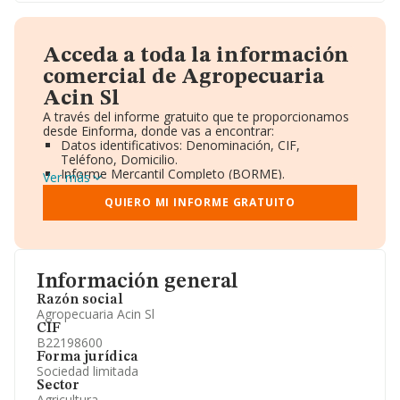
Acceda a toda la información
comercial de Agropecuaria
Acin Sl
A través del informe gratuito que te proporcionamos
desde Einforma, donde vas a encontrar:
Datos identificativos: Denominación, CIF,
Teléfono, Domicilio.
Informe Mercantil Completo (BORME).
Ver más
Gráficos de Evolución Ventas y Empleados.
Consejo de Administración y Administradores.
QUIERO MI INFORME GRATUITO
Directivos y Ejecutivos.
Accionistas.
Participaciones y Vinculaciones en otras empresas.
Artículos de prensa publicados sobre la empresa.
Información oficial y registral complementaria.
Información general
Razón social
Agropecuaria Acin Sl
CIF
B22198600
Forma jurídica
Sociedad limitada
Sector
Agricultura