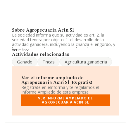
Sobre Agropecuaria Acin Sl
La sociedad informa que su actividad es art. 2. la
sociedad tendra por objeto. 1. el desarrollo de la
actividad ganadera, incluyendo la crianza el engordo, y
la compraventa de ganado. 2. explotación agropecuaria
Ver más
de fincas rústicas. 3. compra, venta, construcci. La
Actividades relacionadas
sociedad está inscrita en el Registro Mercantil como
Ganado
Fincas
Agricultura ganaderia
Sociedad Limitada. La actividad de referencia CNAE
corresponde a 'Explotación de otro ganado bovino y
búfalos', cuyo Código es 0142. La compañía no tiene
actividad en mercados exteriores.
Ver el informe ampliado de
Agropecuaria Acin Sl ¡Es gratis!
La sociedad
Agropecuaria Acin S.L
, B22198600, tiene
Regístrate en eInforma y te regalamos el
domicilio fiscal en Calle San Isidro núm. 13, (22270), en
Informe Ampliado de esta empresa.
el municipio de Almudevar, en Huesca, Aragón.
VER INFORME AMPLIADO DE
AGROPECUARIA ACIN SL
En base a la información de la que dispone INFORMA
sobre 2.111 compañías, a nivel nacional la facturación
asciende a 1.600 millones de euros y en 2024 la media
de facturación de ventas entre todas las compañías
alcanza los 758 mil euros. Teniendo en cuenta la
información sobre Huesca, en la base de datos de