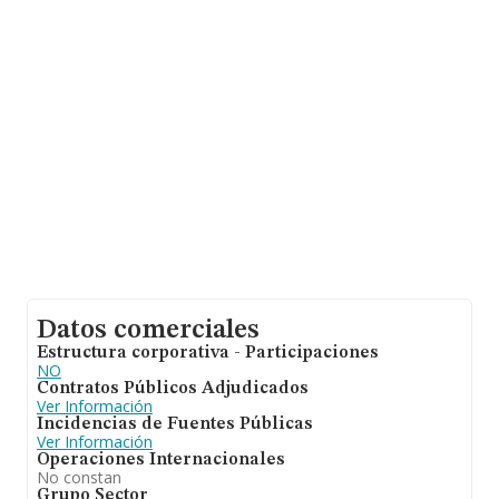
INFORMA aparecen 148 empresas, con ventas en el
año 2024 de 389 millones de euros. Por último, con el
fin de ampliar la información relativa al ámbito de la
empresa, la antigüedad alcanza los 21 años desde la
constitución. La media de empleados de las empresas
es de 2.
Datos comerciales
Estructura corporativa - Participaciones
NO
Contratos Públicos Adjudicados
Ver Información
Incidencias de Fuentes Públicas
Ver Información
Operaciones Internacionales
No constan
Grupo Sector