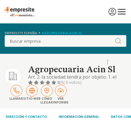
EMPRESITE ESPAÑA
AGROPECUARIA ACIN SL
Buscar
Agropecuaria Acin Sl
Art. 2. la sociedad tendra por objeto. 1. el
desarrollo de la actividad ganadera,
0
/5
( 0 votos)
incluyendo la crianza el engordo, y la
compraventa de ganado. 2. explotacion
agropecuaria de fincas rusticas. 3. compra,
LLAMAR
SITIO WEB
CÓMO
VER
LLEGAR
INFORME
venta, construcci
DIRECCIÓN Y CONTACTO
INFORMACIÓN GENERAL
DATOS COM