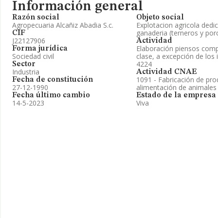
Información general
Razón social
Objeto social
Agropecuaria Alcañiz Abadia S.c.
Explotacion agricola dedic
ganaderia (terneros y por
CIF
J22127906
Actividad
Elaboración piensos comp
Forma jurídica
Sociedad civil
clase, a excepción de los 
4224
Sector
Industria
Actividad CNAE
1091 - Fabricación de pro
Fecha de constitución
27-12-1990
alimentación de animales
Fecha último cambio
Estado de la empresa
14-5-2023
Viva