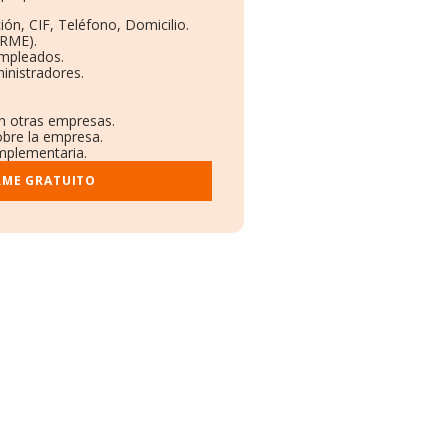
ión, CIF, Teléfono, Domicilio.
ORME).
Empleados.
inistradores.
en otras empresas.
obre la empresa.
omplementaria.
RME GRATUITO