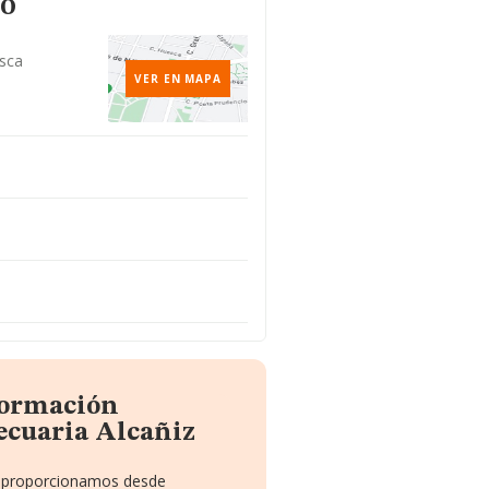
to
esca
VER EN MAPA
formación
ecuaria Alcañiz
te proporcionamos desde