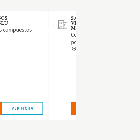
SOS
S.C. COMARCAL GANADER
SLU
VIRGEN DEL ROSARIO DE S
MATEO DE GALLEGO
os compuestos
Comercialización de ganado
porcino.
HUESCA
VER FICHA
VER INFORME
VER FIC