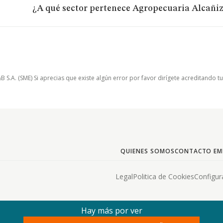
¿A qué sector pertenece Agropecuaria Alcañiz
.A. (SME) Si aprecias que existe algún error por favor dirígete acreditando t
QUIENES SOMOS
CONTACTO EM
Legal
Politica de Cookies
Configur
Hay más por ver