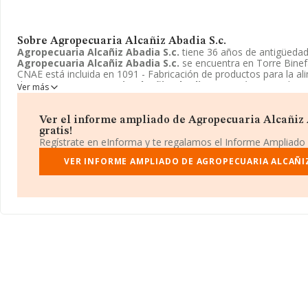
Sobre Agropecuaria Alcañiz Abadia S.c.
Agropecuaria Alcañiz Abadia S.c.
tiene 36 años de antigüeda
Agropecuaria Alcañiz Abadia S.c.
se encuentra en Torre Binefar
CNAE está incluida en 1091 - Fabricación de productos para la a
de granja.
Agropecuaria Alcañiz Abadia S.c.
está registrada co
Ver más
Ver el informe ampliado de Agropecuaria Alcañiz A
gratis!
Regístrate en eInforma y te regalamos el Informe Ampliado
VER INFORME AMPLIADO DE AGROPECUARIA ALCAÑIZ