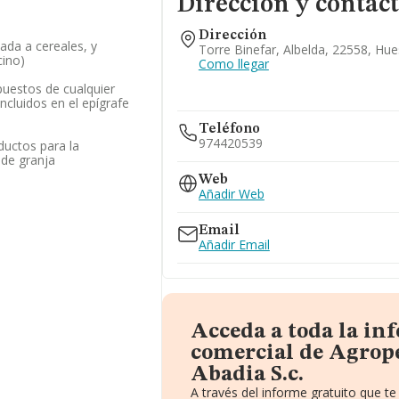
Dirección y contac
Dirección
ada a cereales, y
Torre Binefar, Albelda, 22558, Hu
cino)
Como llegar
uestos de cualquier
incluidos en el epígrafe
Teléfono
974420539
ductos para la
 de granja
Web
Añadir Web
Email
Añadir Email
Acceda a toda la in
comercial de Agrop
Abadia S.c.
A través del informe gratuito que 