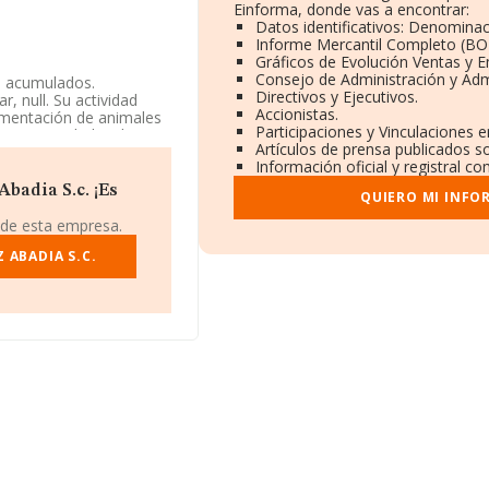
Einforma, donde vas a encontrar:
Datos identificativos: Denominac
Informe Mercantil Completo (B
Gráficos de Evolución Ventas y 
Consejo de Administración y Adm
d acumulados.
Directivos y Ejecutivos.
, null. Su actividad
Accionistas.
limentación de animales
Participaciones y Vinculaciones 
mo Sociedad civil.
Artículos de prensa publicados s
Información oficial y registral c
badia S.c. ¡Es
QUIERO MI INFO
 de esta empresa.
 ABADIA S.C.