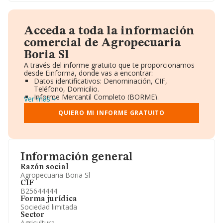
Acceda a toda la información
comercial de Agropecuaria
Boria Sl
A través del informe gratuito que te proporcionamos
desde Einforma, donde vas a encontrar:
Datos identificativos: Denominación, CIF,
Teléfono, Domicilio.
Informe Mercantil Completo (BORME).
Ver más
Gráficos de Evolución Ventas y Empleados.
Consejo de Administración y Administradores.
QUIERO MI INFORME GRATUITO
Directivos y Ejecutivos.
Accionistas.
Participaciones y Vinculaciones en otras empresas.
Artículos de prensa publicados sobre la empresa.
Información oficial y registral complementaria.
Información general
Razón social
Agropecuaria Boria Sl
CIF
B25644444
Forma jurídica
Sociedad limitada
Sector
Agricultura