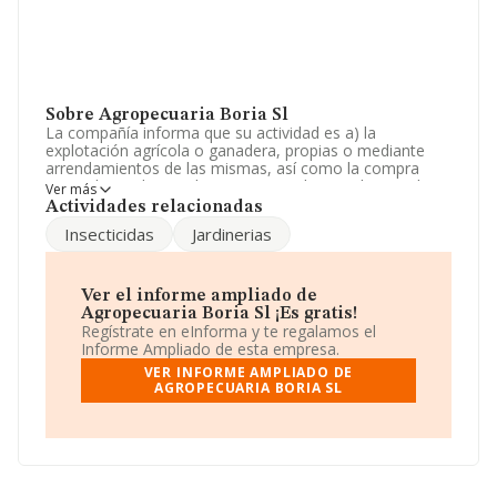
Sobre Agropecuaria Boria Sl
La compañía informa que su actividad es a) la
explotación agrícola o ganadera, propias o mediante
arrendamientos de las mismas, así como la compra
venta de productos directamente relacionados con las
Ver más
anteriores actividades como abonos, insecticidas,
Actividades relacionadas
herbicidas. La empresa aparece inscrita en el Registro
Insecticidas
Jardinerias
Mercantil como Sociedad Limitada. Su actividad CNAE
es 'Explotación de ganado porcino' con código 0146. La
empresa no tiene actividad en mercados exteriores.
Ver el informe ampliado de
Según los datos a disposición de INFORMA, ha tenido
Agropecuaria Boria Sl ¡Es gratis!
un número de empleados por debajo de la media de
Regístrate en eInforma y te regalamos el
sector.
Informe Ampliado de esta empresa.
VER INFORME AMPLIADO DE
Dentro del ranking de empresas elaborado por
AGROPECUARIA BORIA SL
INFORMA, atendiendo a los niveles de facturación de la
empresa, se destaca que: en 2024, en la clasificación del
sector, la empresa se ha colocado 87 puestos más
abajo y su posición actual es 1.386 (el año anterior
estaba en 1.299). Éstas son algunas de las empresas
que la superan en el ranking de sectores:
Uson Murillo