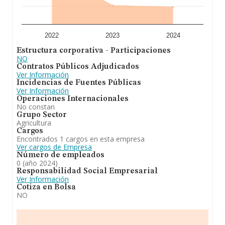
información relativa a las compañías, la antigüedad
alcanza los 20 años desde la constitución. La media de
empleados de las empresas es de 4.
A modo de conclusión, la actividad de
Agropecuaria
2022
2023
2024
Boria S.L
está enfocada en a) la explotación agrícola o
Estructura corporativa - Participaciones
ganadera, propias o mediante arrendamientos de las
NO
mismas, así como la compra venta de productos
Contratos Públicos Adjudicados
directamente relacionados con las anteriores
Ver Información
actividades como abonos, insecticidas, herbicidas. En
Incidencias de Fuentes Públicas
cuanto a la posición en el ranking nacional, la empresa
Ver Información
ha perdido posiciones frente al 2023. En cuanto a la
Operaciones Internacionales
posición en el ranking de sectores, la empresa ha
No constan
perdido posiciones frente al 2023.
Grupo Sector
Agricultura
Cargos
Encontrados 1 cargos en esta empresa
Ver cargos de Empresa
Número de empleados
0 (año 2024)
Responsabilidad Social Empresarial
Ver Información
Cotiza en Bolsa
NO