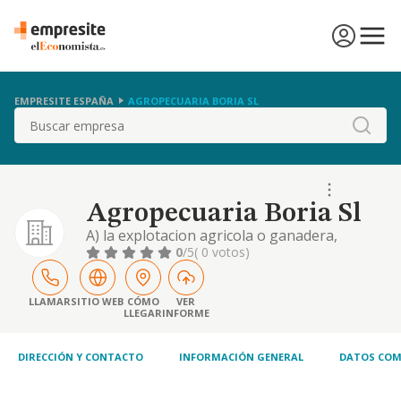
EMPRESITE ESPAÑA
AGROPECUARIA BORIA SL
Buscar
Agropecuaria Boria Sl
A) la explotacion agricola o ganadera,
propias o mediante arrendamientos de las
0
/5
( 0 votos)
mismas, asi como la compra venta de
productos directamente relacionados con las
anteriores actividades como abonos,
LLAMAR
SITIO WEB
CÓMO
VER
LLEGAR
INFORME
insecticidas, herbicidas
DIRECCIÓN Y CONTACTO
INFORMACIÓN GENERAL
DATOS COM