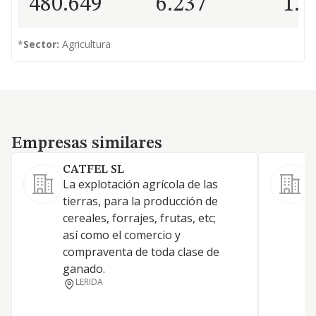
480.649
6.237
1.3
*
Sector:
Agricultura
Empresas similares
Empresas similares
CATFEL SL
La explotación agrícola de las
a
tierras, para la producción de
f
cereales, forrajes, frutas, etc;
l
así como el comercio y
c
compraventa de toda clase de
c
ganado.
p
LERIDA
v
e