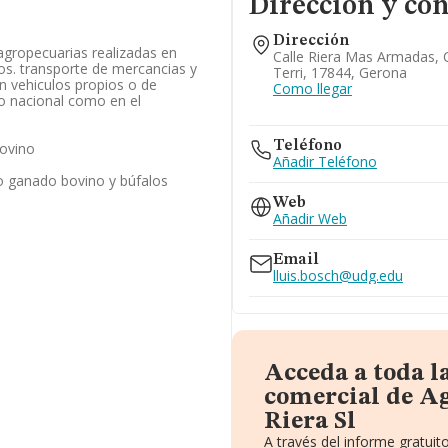
Dirección y con
Dirección
 agropecuarias realizadas en
Calle Riera Mas Armadas, C
ros. transporte de mercancias y
Terri, 17844, Gerona
n vehiculos propios o de
Como llegar
io nacional como en el
Teléfono
ovino
Añadir Teléfono
o ganado bovino y búfalos
Web
Añadir Web
Email
lluis.bosch@udg.edu
Acceda a toda l
comercial de A
Riera Sl
A través del informe gratui