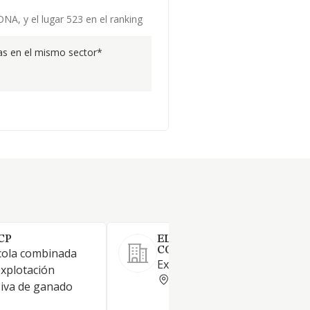
NA, y el lugar 523 en el ranking
s en el mismo sector*
CP
ELS VALENTINS SOCIEDAD
COOP CATALANA LIMITAD
cola combinada
Explotación de ganado bovin
explotación
GERONA
siva de ganado