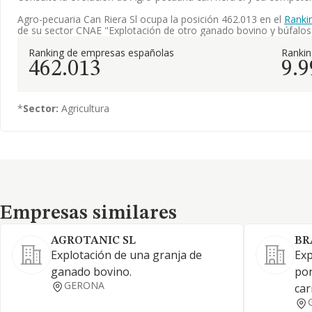
Agro-pecuaria Can Riera Sl ocupa la posición 462.013 en el
Ranki
de su sector CNAE "Explotación de otro ganado bovino y búfalos
Ranking de empresas españolas
Ranki
462.013
9.9
*
Sector:
Agricultura
Empresas similares
Empresas similares
AGROTANIC SL
BR
Explotación de una granja de
Exp
ganado bovino.
por
GERONA
car