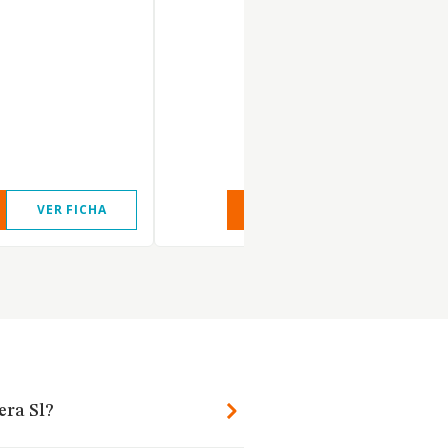
VER FICHA
VER INFORME
VER FIC
era Sl?