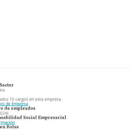
 de identificación fiscal
nella Del Terri, provincia de
8 compañías, en el ámbito
os y se calcula un promedio de
ión con la información de la
44 empresas, con ventas en el
ión de interés en el ámbito
1 años. Los empleados de media
idades agrícolas y/o
orte de mercancías y
 en territorio nacional como en
ncia frente al 2023.
Sector
ura
ados 10 cargos en esta empresa
gos de Empresa
o de empleados
2024)
sabilidad Social Empresarial
ormación
 en Bolsa