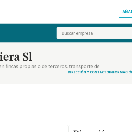
AÑA
Buscar
era Sl
en fincas propias o de terceros. transporte de
ropios o de terceros tanto en territorio nacional
DIRECCIÓN Y CONTACTO
INFORMACIÓ