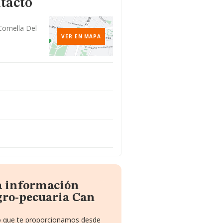
tacto
ornella Del
VER EN MAPA
a información
gro-pecuaria Can
to que te proporcionamos desde