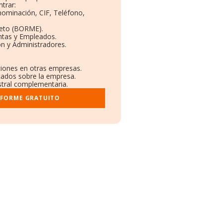
trar:
enominación, CIF, Teléfono,
leto (BORME).
ntas y Empleados.
n y Administradores.
aciones en otras empresas.
icados sobre la empresa.
istral complementaria.
NFORME GRATUITO