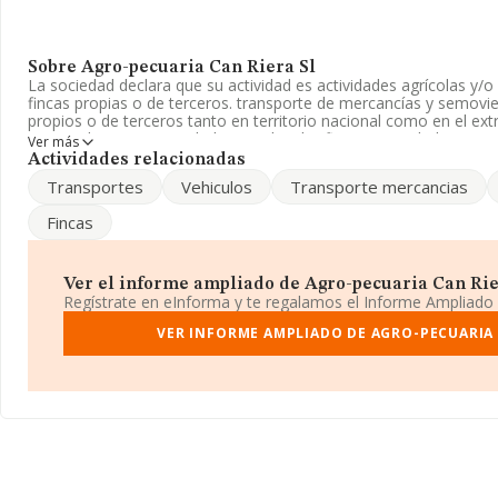
Sobre Agro-pecuaria Can Riera Sl
La sociedad declara que su actividad es actividades agrícolas y/o
fincas propias o de terceros. transporte de mercancías y semovie
propios o de terceros tanto en territorio nacional como en el ext
registrada como Sociedad Limitada. Clasifica su actividad CNAE 
Ver más
ganado bovino y búfalos', código 0142. La sociedad no tiene act
Actividades relacionadas
Transportes
Vehiculos
Transporte mercancias
En el último año el número de empleados ha permanecido igual y
disponibles en INFORMA, el número de empleados de la compañí
Fincas
media de sector.
Dentro del ranking de empresas elaborado por INFORMA, atendie
facturación de la empresa, se destaca que: ha perdido hasta 49 
Ver el informe ampliado de Agro-pecuaria Can Riera
puesto 474 al 523. Tienen mejor posición las siguientes empresas
Regístrate en eInforma y te regalamos el Informe Ampliado
Olmedo de Camaces S.L
y
Granja La Torrecilla S.L
; sin emba
empresas que están más abajo:
VER INFORME AMPLIADO DE AGRO-PECUARIA 
Graisanco S A
y
Ganados Roga
nacional, ha perdido 41.757 posiciones pasando del puesto 462.
posicionadas las siguientes compañías:
Autoservicio Marques 
Martin Gómez Pintores Sociedad Limitada
, en cambio, entr
debajo, se encuentran:
Informatica y Pesaje 2018 Sociedad L
Alta Tecnología S.L
. La compañía ha retrocedido de 793 puestos
pasando del 9.200 al 9.993.
Su correo es
lluis.bosch@udg.edu
.