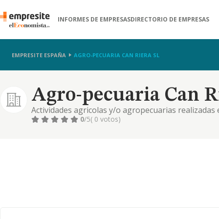
INFORMES DE EMPRESAS
DIRECTORIO DE EMPRESAS
EMPRESITE ESPAÑA
AGRO-PECUARIA CAN RIERA SL
Agro-pecuaria Can Ri
Actividades agricolas y/o agropecuarias realizadas 
mercancias y semovientes en general en vehiculos p
0
/5
( 0 votos)
como en el extranjero.