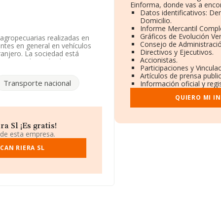
Einforma, donde vas a encon
Datos identificativos: D
Domicilio.
Informe Mercantil Comp
Gráficos de Evolución Ve
 agropecuarias realizadas en
Consejo de Administració
ntes en general en vehículos
Directivos y Ejecutivos.
ranjero. La sociedad está
Accionistas.
como 'Explotación de otro
Participaciones y Vincul
ividad en mercados exteriores.
Artículos de prensa publ
Transporte nacional
Información oficial y reg
 atendiendo a los datos
a ha estado por debajo de la
QUIERO MI I
ndo a los niveles de
puestos en 2024, pasando del
 Sl ¡Es gratis!
 del sector:
Finca Arevalillo
 de esta empresa.
rgo, éstas son algunas de las
CAN RIERA SL
r S.L
. En 2024, en el ranking
013 al 420.256. Aparecen mejor
de Quintanar S.L
y
Juan
e las empresas que están por
imitada
y
Ingeniería Fisica de
 en el ranking provincial