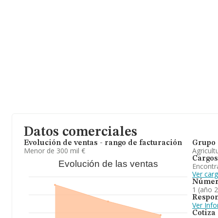
La sociedad española
Agro-pecuaria Can Riera S.L
, con número
B17613951, está situada en Calle Riera Mas Armadas, (17844), Cor
Girona, Cataluña.
En base a la información de la que dispone INFORMA sobre 2.12
nacional la facturación alcanza la cifra de 1.622 millones de eur
facturación de 762 mil euros entre todas las compañías. En relac
provincia de Girona, en la base de datos de INFORMA aparecen 
año 2024 de 15 millones de euros. Para aportar ulterior informac
sectorial, la media de antigüedad desde la constitución es de 2
son 2.
En conclusión,
Agro-pecuaria Can Riera S.L
se emplea en activ
agropecuarias realizadas en fincas propias o de terceros. transp
semovientes en general en vehículos propios o de terceros tanto
el extranjero. Se ha posicionado más abajo en el ranking de provi
Datos comerciales
Evolución de ventas - rango de facturación
Grupo 
Menor de 300 mil €
Agricult
Cargos
Evolución de las ventas
Encontr
Ver car
Númer
1 (año 
Respon
Ver Inf
Cotiza