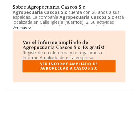
Sobre Agropecuaria Cascos S.c
Agropecuaria Cascos S.c
cuenta con 26 años a sus
espaldas. La compañía
Agropecuaria Cascos S.c
está
localizada en Calle Iglesia (huerrios), 2. Su actividad
CNAE se ubica dentro de 0142 - Explotación de otro
Ver más
ganado bovino y búfalos.
Agropecuaria Cascos S.c
tiene un modelo de sociedad Sociedad civil.
Ver el informe ampliado de
Agropecuaria Cascos S.c ¡Es gratis!
Regístrate en eInforma y te regalamos el
Informe Ampliado de esta empresa.
VER INFORME AMPLIADO DE
AGROPECUARIA CASCOS S.C