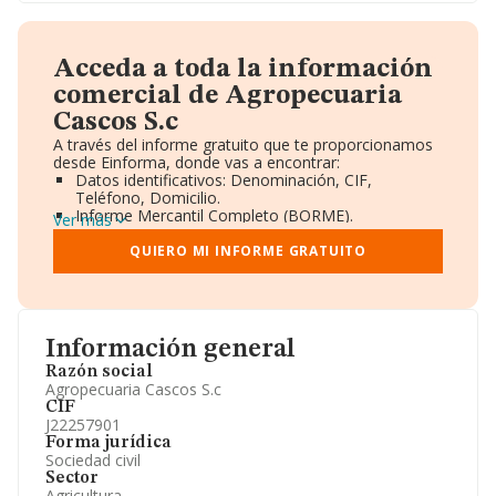
Acceda a toda la información
comercial de Agropecuaria
Cascos S.c
A través del informe gratuito que te proporcionamos
desde Einforma, donde vas a encontrar:
Datos identificativos: Denominación, CIF,
Teléfono, Domicilio.
Informe Mercantil Completo (BORME).
Ver más
Gráficos de Evolución Ventas y Empleados.
Consejo de Administración y Administradores.
QUIERO MI INFORME GRATUITO
Directivos y Ejecutivos.
Accionistas.
Participaciones y Vinculaciones en otras empresas.
Artículos de prensa publicados sobre la empresa.
Información oficial y registral complementaria.
Información general
Razón social
Agropecuaria Cascos S.c
CIF
J22257901
Forma jurídica
Sociedad civil
Sector
Agricultura