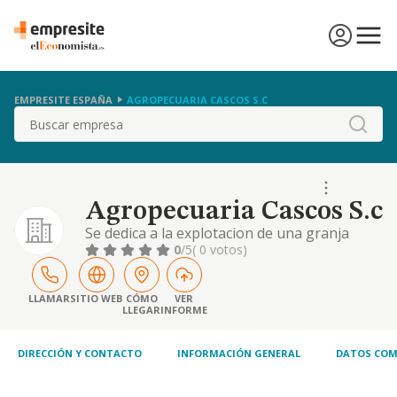
EMPRESITE ESPAÑA
AGROPECUARIA CASCOS S.C
Buscar
Agropecuaria Cascos S.c
Se dedica a la explotacion de una granja
bovina de engorde y cultivo de cereales
0
/5
( 0 votos)
LLAMAR
SITIO WEB
CÓMO
VER
LLEGAR
INFORME
DIRECCIÓN Y CONTACTO
INFORMACIÓN GENERAL
DATOS COM