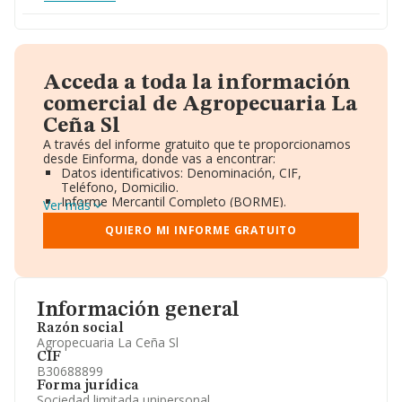
Acceda a toda la información
comercial de Agropecuaria La
Ceña Sl
A través del informe gratuito que te proporcionamos
desde Einforma, donde vas a encontrar:
Datos identificativos: Denominación, CIF,
Teléfono, Domicilio.
Informe Mercantil Completo (BORME).
Ver más
Gráficos de Evolución Ventas y Empleados.
Consejo de Administración y Administradores.
QUIERO MI INFORME GRATUITO
Directivos y Ejecutivos.
Accionistas.
Participaciones y Vinculaciones en otras empresas.
Artículos de prensa publicados sobre la empresa.
Información oficial y registral complementaria.
Información general
Razón social
Agropecuaria La Ceña Sl
CIF
B30688899
Forma jurídica
Sociedad limitada unipersonal