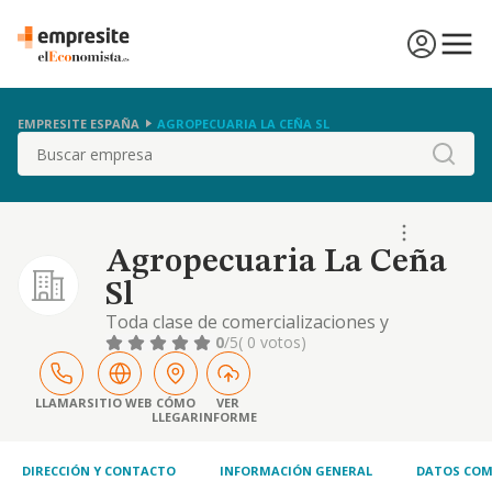
EMPRESITE ESPAÑA
AGROPECUARIA LA CEÑA SL
Buscar
Agropecuaria La Ceña
Sl
Toda clase de comercializaciones y
explotaciones agricolas y ganaderas. directa
0
/5
( 0 votos)
e indirectamente.
LLAMAR
SITIO WEB
CÓMO
VER
LLEGAR
INFORME
DIRECCIÓN Y CONTACTO
INFORMACIÓN GENERAL
DATOS COM