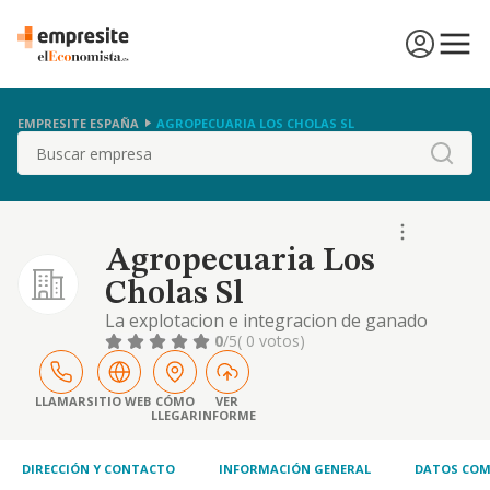
EMPRESITE ESPAÑA
AGROPECUARIA LOS CHOLAS SL
Buscar
Agropecuaria Los
Cholas Sl
La explotacion e integracion de ganado
porcino. la adquisicion, enajenacion y
0
/5
( 0 votos)
explotacion de toda clase de terrenos y
fincas, su urbanizacion, parcelacion y
reparcelacion, la promocion, construccion,
LLAMAR
SITIO WEB
CÓMO
VER
LLEGAR
INFORME
rehabilitacion y mej
DIRECCIÓN Y CONTACTO
INFORMACIÓN GENERAL
DATOS COM