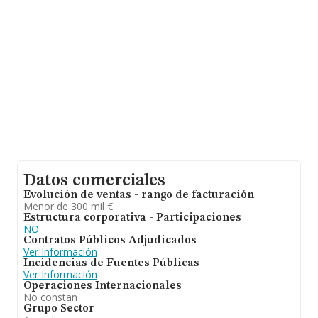
promedio de facturación de 3 millones de euros entre
todas las compañías. En cuanto a la información relativa
a la provincia de Murcia, en la base de datos de
INFORMA aparecen 228 empresas, cuyas ventas han
obtenido los 922 millones de euros. Como información
adicional de interés, la antigüedad alcanza los 20 años
desde la constitución. La media de empleados es de 4.
Datos comerciales
Evolución de ventas - rango de facturación
Menor de 300 mil €
Estructura corporativa - Participaciones
NO
Contratos Públicos Adjudicados
Ver Información
Incidencias de Fuentes Públicas
Ver Información
Operaciones Internacionales
No constan
Grupo Sector