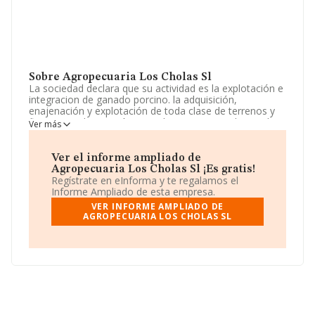
Sobre Agropecuaria Los Cholas Sl
La sociedad declara que su actividad es la explotación e
integracion de ganado porcino. la adquisición,
enajenación y explotación de toda clase de terrenos y
fincas, su urbanización, parcelacion y reparcelacion, la
Ver más
promoción, construcción, rehabilitacion y mej. La
empresa está registrada como Sociedad Limitada. Su
actividad CNAE es 'Explotación de ganado porcino' con
Ver el informe ampliado de
código 0146. La empresa no tiene actividad en
Agropecuaria Los Cholas Sl ¡Es gratis!
mercados exteriores.
Regístrate en eInforma y te regalamos el
Informe Ampliado de esta empresa.
Para llamar las oficinas se puede hacer a través del
VER INFORME AMPLIADO DE
número 968152944.
AGROPECUARIA LOS CHOLAS SL
La compañía
Agropecuaria Los Cholas S.L
, CIF
B30778971, está situada en Carretera Cartagena Km
núm. 28, (30320), en el municipio de Fuente Alamo,
Murcia.
En relación con el sector y disponiendo de los datos de
hasta 3.984 empresas, a nivel nacional la facturación
asciende a 14.435 millones de euros y se calcula un