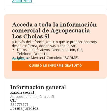
Añadir Email
Acceda a toda la información
comercial de Agropecuaria
Los Cholas Sl
A través del informe gratuito que te proporcionamos
desde Einforma, donde vas a encontrar:
Datos identificativos: Denominación, CIF,
Teléfono, Domicilio.
Informe Mercantil Completo (BORME).
Ver más
Gráficos de Evolución Ventas y Empleados.
Consejo de Administración y Administradores.
QUIERO MI INFORME GRATUITO
Directivos y Ejecutivos.
Accionistas.
Participaciones y Vinculaciones en otras empresas.
Artículos de prensa publicados sobre la empresa.
Información oficial y registral complementaria.
Información general
Razón social
Agropecuaria Los Cholas Sl
CIF
B30778971
Forma jurídica