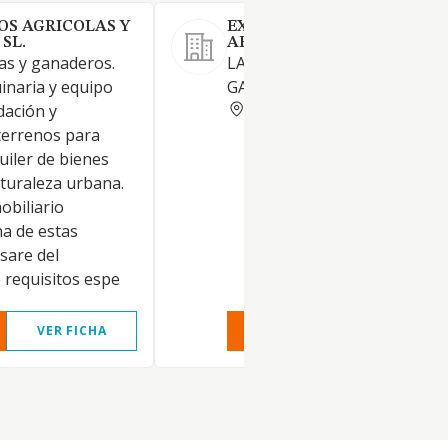
OS AGRICOLAS Y
EXPLOTACIONES CUNICOL
SL.
ARCOIRIS SL. (EXTINGUIDA
las y ganaderos.
LA ACTIVIDAD AGRICOLA Y
inaria y equipo
GANADERA.
TERUEL
dación y
terrenos para
quiler de bienes
turaleza urbana.
obiliario
na de estas
isare del
 requisitos espe
VER FICHA
VER INFORME
VER FIC