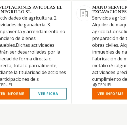
PLOTACIONES AVICOLAS EL
MANU SERVICI
NEGRILLO SL.
EXCAVACIONES 
Actividades de agricultura. 2.
Servicios agríco
ividades de ganadería. 3.
Alquiler de maqu
mpraventa y arrendamiento no
agrícola.Consoli
anciero de bienes
preparación de 
uebles.Dichas actividades
obras civiles. Al
rán ser desarrolladas por la
inmuebles de na
iedad de forma directa o
Fabricación de m
irecta, total o parcialmente,
metálico.Si algu
iante la titularidad de acciones
actividades prec
articipaciones de s
cumplimiento de
TERUEL
TERUEL
VER INFORME
VER FICHA
VER INFORME