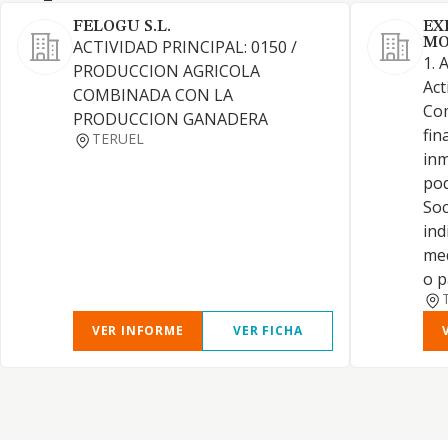
FELOGU S.L.
EX
MO
ACTIVIDAD PRINCIPAL: 0150 /
1. 
PRODUCCION AGRICOLA
Act
COMBINADA CON LA
Co
PRODUCCION GANADERA
fin
TERUEL
inm
pod
Soc
ind
med
o p
VER INFORME
VER FICHA