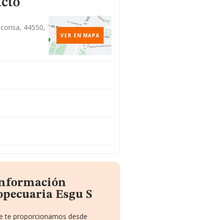
acto
corisa, 44550,
VER EN MAPA
información
opecuaria Esgu S
que te proporcionamos desde