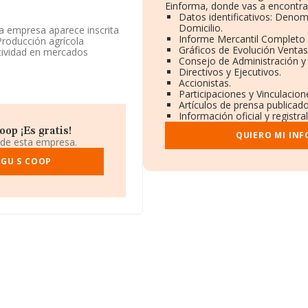
Einforma, donde vas a encontra
Datos identificativos: Denom
Domicilio.
La empresa aparece inscrita
Informe Mercantil Completo
Producción agrícola
Gráficos de Evolución Venta
tividad en mercados
Consejo de Administración y
Directivos y Ejecutivos.
Accionistas.
base de datos de INFORMA, el
Participaciones y Vinculacio
or.
Artículos de prensa publicad
Información oficial y registr
e identificación fiscal
50), en el municipio de
op ¡Es gratis!
QUIERO MI IN
 de esta empresa.
rtenecientes al sector, en
SGU S COOP
es de euros y la media entre
elación con la información
 62 empresas, cuyas ventas
adicional de interés, la
pleados de las empresas es