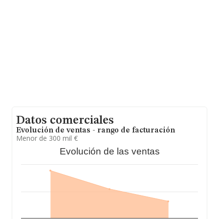
base de datos INFORMA constan 64 empresas, con
ventas en el año 2023 de 9 millones de euros. Por
último, con el fin de ampliar la información relativa al
ámbito de la empresa, la media de antigüedad desde la
constitución es de 16 años. La media de empleados es
de 3.
Datos comerciales
Evolución de ventas - rango de facturación
Menor de 300 mil €
Evolución de las ventas