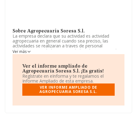
Sobre Agropecuaria Soresa S.l.
La empresa declara que su actividad es actividad
agropecuaria en general cuando sea preciso, las
actividades se realizaran a traves de personal
debidamente titulado. La sociedad está inscrita en el
Ver más
Registro Mercantil como Sociedad Limitada. La
actividad de referencia CNAE corresponde a 'Cultivo de
la vid', cuyo Código es 0121. La sociedad no tiene
Ver el informe ampliado de
actividad en mercados exteriores.
Agropecuaria Soresa S.l. ¡Es gratis!
Regístrate en eInforma y te regalamos el
El correo electrónico es
antoniosainz@anagan.com
.
Informe Ampliado de esta empresa.
VER INFORME AMPLIADO DE
La sociedad española
Agropecuaria Soresa S.L
, con
AGROPECUARIA SORESA S.L.
CIF B26302687, se encuentra en Calle Alfonso Vi núm.
9, (26007), en el municipio de Logroño, La Rioja.
Con los datos a disposición de INFORMA sobre 1.659
empresas pertenecientes al sector, la facturación en el
ámbito nacional alcanza los 526 millones de euros y en
2023 la media de facturación de ventas entre todas las
compañías alcanza los 317 mil euros. En cuanto a la
información relativa a la provincia de La Rioja, en la