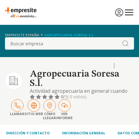
EMPRESITE ESPAÑA
AGROPECUARIA SORESA S.L.
Buscar
Agropecuaria Soresa
S.l.
Actividad agropecuaria en general cuando
sea preciso, las actividades se realizaran a
0
/5
( 0 votos)
traves de personal debidamente titulado
LLAMAR
SITIO WEB
CÓMO
VER
LLEGAR
INFORME
DIRECCIÓN Y CONTACTO
INFORMACIÓN GENERAL
DATOS COM