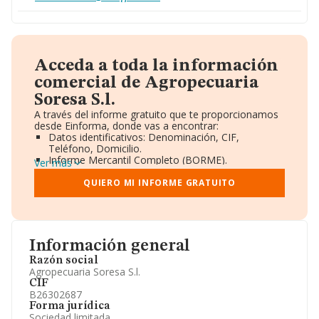
Acceda a toda la información
comercial de Agropecuaria
Soresa S.l.
A través del informe gratuito que te proporcionamos
desde Einforma, donde vas a encontrar:
Datos identificativos: Denominación, CIF,
Teléfono, Domicilio.
Informe Mercantil Completo (BORME).
Ver más
Gráficos de Evolución Ventas y Empleados.
Consejo de Administración y Administradores.
QUIERO MI INFORME GRATUITO
Directivos y Ejecutivos.
Accionistas.
Participaciones y Vinculaciones en otras empresas.
Artículos de prensa publicados sobre la empresa.
Información oficial y registral complementaria.
Información general
Razón social
Agropecuaria Soresa S.l.
CIF
B26302687
Forma jurídica
Sociedad limitada