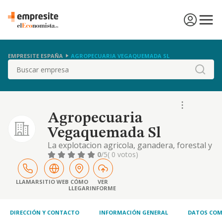
EMPRESITE ESPAÑA
AGROPECUARIA VEGAQUEMADA SL
Buscar
Agropecuaria
Vegaquemada Sl
La explotacion agricola, ganadera, forestal y
cinegetica de fincas rusticas propias o ajenas
0
/5
( 0 votos)
en regimen de arrendamiento o aparceria. la
explotacion de viveros y semilleros agricolas
y forestales etc.
LLAMAR
SITIO WEB
CÓMO
VER
LLEGAR
INFORME
DIRECCIÓN Y CONTACTO
INFORMACIÓN GENERAL
DATOS COM