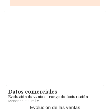
En base a la información de la que dispone INFORMA
sobre 1.456 compañías, a nivel nacional la facturación
asciende a 928 millones de euros y el promedio de la
facturación de ventas entre todas las compañías
asciende a los 637 mil euros. En relación con la
información de la provincia de Madrid, en la base de
datos de INFORMA aparecen 75 empresas, con ventas
en el año 2024 de 53 millones de euros. Para aportar
ulterior información de interés en el ámbito sectorial, la
antigüedad alcanza los 18 años desde la constitución.
La media de empleados de las empresas es de 3.
Datos comerciales
Evolución de ventas - rango de facturación
Menor de 300 mil €
Evolución de las ventas