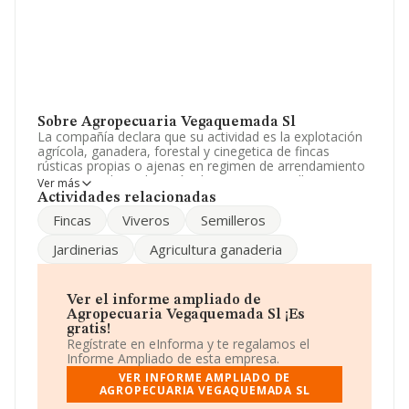
Sobre Agropecuaria Vegaquemada Sl
La compañía declara que su actividad es la explotación
agrícola, ganadera, forestal y cinegetica de fincas
rústicas propias o ajenas en regimen de arrendamiento
o aparceria. la explotación de viveros y semilleros
Ver más
agrícolas y forestales etc. La empresa aparece inscrita
Actividades relacionadas
en el Registro Mercantil como Sociedad Limitada. Su
Fincas
Viveros
Semilleros
CNAE corresponde a 0141 con código 'Explotación de
ganado bovino para la producción de leche'. La
Jardinerias
Agricultura ganaderia
sociedad no tiene actividad en mercados exteriores.
El número de empleados ha disminuido un 50% y
teniendo en cuenta la información disponible en
Ver el informe ampliado de
INFORMA, ha dispuesto de un número de empleados
Agropecuaria Vegaquemada Sl ¡Es
por debajo de la media de sector.
gratis!
Regístrate en eInforma y te regalamos el
La compañía
Agropecuaria Vegaquemada S.L
, con
Informe Ampliado de esta empresa.
CIF B82186131, tiene domicilio fiscal en Calle
VER INFORME AMPLIADO DE
Espronceda núm. 34, (28003), Madrid, Madrid.
AGROPECUARIA VEGAQUEMADA SL