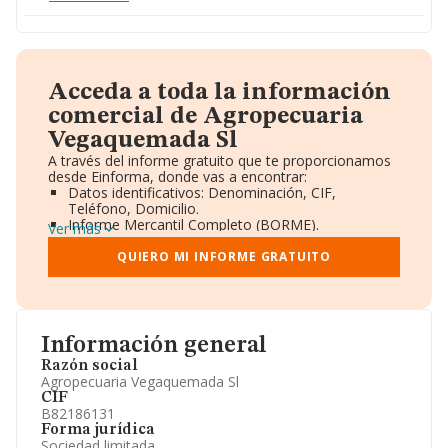
Acceda a toda la información
comercial de Agropecuaria
Vegaquemada Sl
A través del informe gratuito que te proporcionamos
desde Einforma, donde vas a encontrar:
Datos identificativos: Denominación, CIF,
Teléfono, Domicilio.
Informe Mercantil Completo (BORME).
Ver más
Gráficos de Evolución Ventas y Empleados.
Consejo de Administración y Administradores.
QUIERO MI INFORME GRATUITO
Directivos y Ejecutivos.
Accionistas.
Participaciones y Vinculaciones en otras empresas.
Artículos de prensa publicados sobre la empresa.
Información oficial y registral complementaria.
Información general
Razón social
Agropecuaria Vegaquemada Sl
CIF
B82186131
Forma jurídica
Sociedad limitada