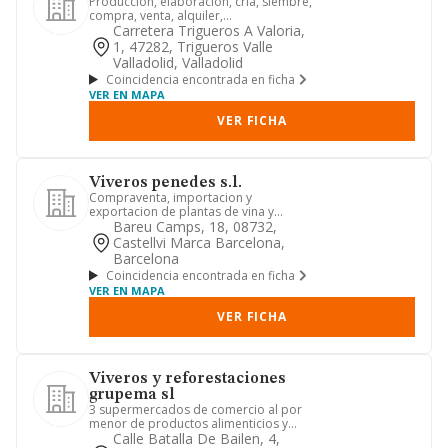
Produccion, elaboracion, cria, siembre,
compra, venta, alquiler,
comercializacion, distribucion etc...
Carretera Trigueros A Valoria,
1, 47282, Trigueros Valle
Valladolid, Valladolid
Coincidencia encontrada en ficha
VER EN MAPA
VER FICHA
Viveros penedes s.l.
Compraventa, importacion y
exportacion de plantas de vina y
arboles frutales y de la maquinaria y
Bareu Camps, 18, 08732,
p...
Castellvi Marca Barcelona,
Barcelona
Coincidencia encontrada en ficha
VER EN MAPA
VER FICHA
Viveros y reforestaciones
grupema sl
3 supermercados de comercio al por
menor de productos alimenticios y
bebidas.
Calle Batalla De Bailen, 4,