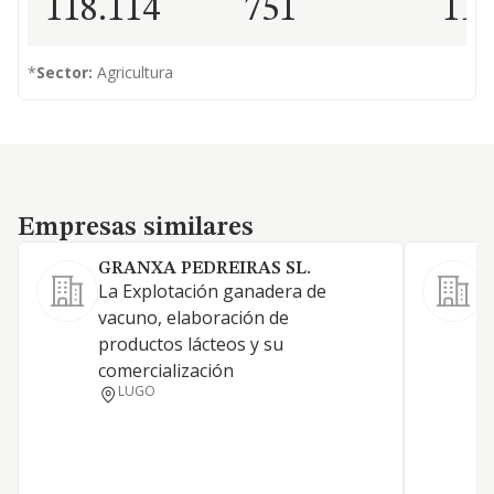
118.114
751
11
*
Sector:
Agricultura
Empresas similares
Empresas similares
GRANXA PEDREIRAS SL.
La Explotación ganadera de
l
vacuno, elaboración de
g
productos lácteos y su
i
comercialización
p
LUGO
S
i
t