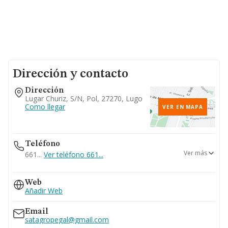
Dirección y contacto
Dirección
Lugar Churiz, S/n, Pol, 27270, Lugo
Como llegar
VER EN MAPA
Teléfono
Ver más
661...
Ver teléfono 661...
982164671
Web
Añadir Web
Email
satagropegal@gmail.com