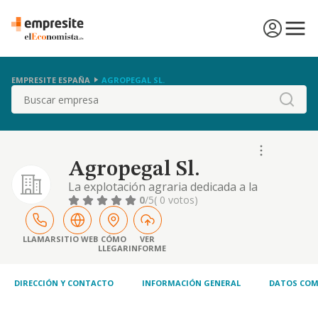
EMPRESITE ESPAÑA
AGROPEGAL SL.
Buscar
Agropegal Sl.
La explotación agraria dedicada a la
producción de leche de vacuno, siendo su
0
/5
( 0 votos)
código c.n.a.e. 2009: 0141. pudiendo así
mismo dedicarse a otras orientaciones
productivas dentro de la agricultura y
LLAMAR
SITIO WEB
CÓMO
VER
LLEGAR
INFORME
ganadería tales como, la producción de leche
de vacuno, carne, hortalizas, frutas, forrajes
y otras prod
DIRECCIÓN Y CONTACTO
INFORMACIÓN GENERAL
DATOS COM