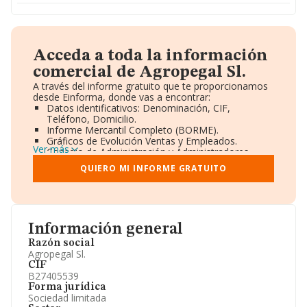
Acceda a toda la información
comercial de Agropegal Sl.
A través del informe gratuito que te proporcionamos
desde Einforma, donde vas a encontrar:
Datos identificativos: Denominación, CIF,
Teléfono, Domicilio.
Informe Mercantil Completo (BORME).
Gráficos de Evolución Ventas y Empleados.
Ver más
Consejo de Administración y Administradores.
Directivos y Ejecutivos.
QUIERO MI INFORME GRATUITO
Accionistas.
Participaciones y Vinculaciones en otras empresas.
Artículos de prensa publicados sobre la empresa.
Información oficial y registral complementaria.
Información general
Razón social
Agropegal Sl.
CIF
B27405539
Forma jurídica
Sociedad limitada