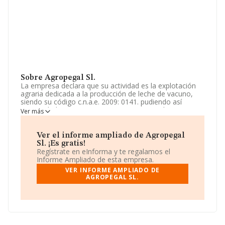
Sobre Agropegal Sl.
La empresa declara que su actividad es la explotación
agraria dedicada a la producción de leche de vacuno,
siendo su código c.n.a.e. 2009: 0141. pudiendo así
mismo dedicarse a otras orientaciones productivas
Ver más
dentro de la agricultura y ganadería tales como, la
producción de leche de vacuno, carne, hortalizas, frutas,
forrajes y otras prod. La sociedad está registrada como
Ver el informe ampliado de Agropegal
Sociedad Limitada. Su actividad CNAE es 'Explotación de
Sl. ¡Es gratis!
ganado bovino para la producción de leche' con código
Regístrate en eInforma y te regalamos el
0141. La sociedad no tiene actividad en mercados
Informe Ampliado de esta empresa.
exteriores.
VER INFORME AMPLIADO DE
AGROPEGAL SL.
La plantilla se ha mantenido igual y según las cifras
existentes en la base de datos de INFORMA, el número
de empleados ha estado por encima de la media de
sector.
Dentro del ranking de empresas elaborado por