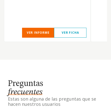
p
c
a
p
VER INFORME
VER FICHA
Preguntas
frecuentes
Estas son alguna de las preguntas que se
hacen nuestros usuarios