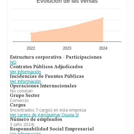
Evolución de las ventas
las compañías alcanza los 424 mil euros. En relación
con la información de la provincia de Sevilla, en la base
de datos de INFORMA aparecen 270 empresas, con
ventas en 2024 de hasta 71 millones de euros. Con el fin
de ampliar la información relativa a las compañías, los
empleados de media son 3; la antigüedad desde la
constitución es de 16 años.
En conclusión,
Agroquimar Osuna S.L
está
especializada en comercio al por mayor de productos
químicos de todo tipo. Se ha posicionado mejor en el
2022
2023
2024
ranking nacional (de todas las empresas presentes en el
Estructura corporativa - Participaciones
territorio) frente al 2023.
NO
Contratos Públicos Adjudicados
Ver Información
Incidencias de Fuentes Públicas
Ver Información
Operaciones Internacionales
No constan
Grupo Sector
Comercio
Cargos
Encontrados 7 cargos en esta empresa
Ver cargos de Agroquimar Osuna Sl
Número de empleados
3 (año 2024)
Responsabilidad Social Empresarial
Ver Información