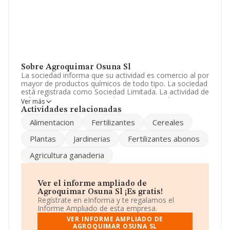
Sobre Agroquimar Osuna Sl
La sociedad informa que su actividad es comercio al por
mayor de productos químicos de todo tipo. La sociedad
está registrada como Sociedad Limitada. La actividad de
referencia CNAE corresponde a 'Comercio al por menor
Ver más
de flores, plantas, semillas, fertilizantes, animales de
Actividades relacionadas
compañía y alimentos para los mismos en
Alimentacion
Fertilizantes
Cereales
establecimientos especializados', cuyo Código es 4776.
No realiza actividad de importación y/o exportación.
Plantas
Jardinerias
Fertilizantes abonos
Los empleados han aumentado un 50% y teniendo en
Agricultura ganaderia
cuenta la información a disposición de INFORMA, ha
contado con un número de empleados inferior a la
media de sector.
Ver el informe ampliado de
Respecto a la posición de la empresa según los niveles
Agroquimar Osuna Sl ¡Es gratis!
de facturación, en los distintos rankings, INFORMA
Regístrate en eInforma y te regalamos el
facilita la siguiente información: ha subido de hasta 31
Informe Ampliado de esta empresa.
puestos en 2024 a nivel sectorial, pasando del 165 al
VER INFORME AMPLIADO DE
134 puesto. Tienen mejor posición las siguientes
AGROQUIMAR OSUNA SL