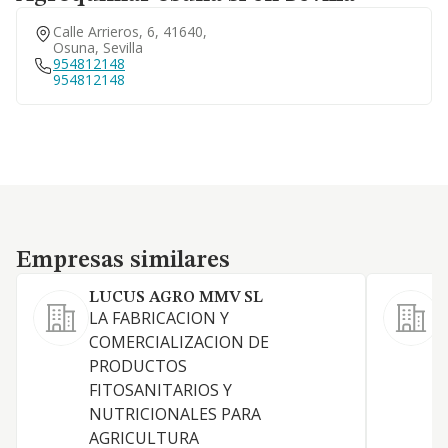
Calle Arrieros, 6, 41640,
Osuna, Sevilla
954812148
954812148
Empresas similares
Empresas similares
LUCUS AGRO MMV SL
LA FABRICACION Y
D
COMERCIALIZACION DE
f
PRODUCTOS
a
FITOSANITARIOS Y
s
NUTRICIONALES PARA
AGRICULTURA