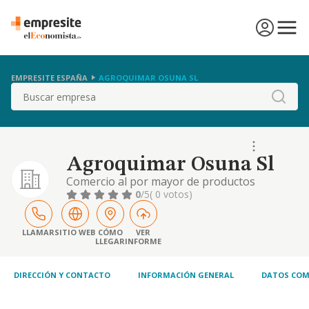
EMPRESITE ESPAÑA
AGROQUIMAR OSUNA SL
Buscar
Agroquimar Osuna Sl
Comercio al por mayor de productos
químicos de todo tipo.
0
/5
( 0 votos)
LLAMAR
SITIO WEB
CÓMO
VER
LLEGAR
INFORME
DIRECCIÓN Y CONTACTO
INFORMACIÓN GENERAL
DATOS COM