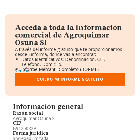
Acceda a toda la información
comercial de Agroquimar
Osuna Sl
A través del informe gratuito que te proporcionamos
desde Einforma, donde vas a encontrar:
Datos identificativos: Denominación, CIF,
Teléfono, Domicilio.
Informe Mercantil Completo (BORME).
Ver más
Gráficos de Evolución Ventas y Empleados.
Consejo de Administración y Administradores.
QUIERO MI INFORME GRATUITO
Directivos y Ejecutivos.
Accionistas.
Participaciones y Vinculaciones en otras empresas.
Artículos de prensa publicados sobre la empresa.
Información oficial y registral complementaria.
Información general
Razón social
Agroquimar Osuna Sl
CIF
B91250829
Forma jurídica
Sociedad limitada