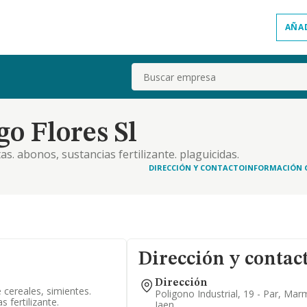
AÑA
Buscar
o Flores Sl
s. abonos, sustancias fertilizante. plaguicidas.
 ganado.
DIRECCIÓN Y CONTACTO
INFORMACIÓN 
Dirección y contac
Dirección
cereales, simientes.
Poligono Industrial, 19 - Par, Mar
 fertilizante.
Jaen