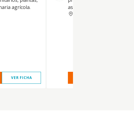
nitarios, plantas,
productos fitosanitarios y
aria agrícola.
asesoramiento técnico
JAEN
VER FICHA
VER INFORME
VER FIC