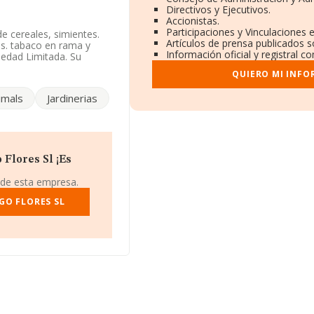
Directivos y Ejecutivos.
Accionistas.
Participaciones y Vinculaciones 
e cereales, simientes.
Artículos de prensa publicados 
vos. tabaco en rama y
Información oficial y registral 
iedad Limitada. Su
n rama, simientes y
QUIERO MI INFO
e importación y/o
imals
Jardinerias
ponibles en INFORMA, ese
iene su domicilio social
n el municipio de
Flores Sl ¡Es
 de esta empresa.
.199 empresas, la
euros y se calcula un
GO FLORES SL
compañías. En relación
s INFORMA constan 111
Como información
d desde la constitución