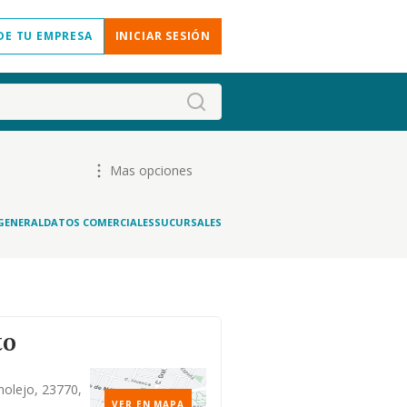
DE TU EMPRESA
INICIAR SESIÓN
Mas opciones
GENERAL
DATOS COMERCIALES
SUCURSALES
to
molejo, 23770,
VER EN MAPA