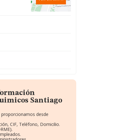
nformación
uimicos Santiago
te proporcionamos desde
ión, CIF, Teléfono, Domicilio.
ORME).
Empleados.
inistradores.