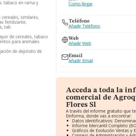
os. tabaco en rama y
Como llegar
cereales, similares,
Teléfono
s fertilizante,
Añadir Teléfono
s, tab
ayor de cereales, tabaco
Web
mentos para animales
Añadir Web
gación de depósito de
Email
Añadir Email
Acceda a toda la i
comercial de Agroq
Flores Sl
A través del informe gratuito que 
Einforma, donde vas a encontrar:
Datos identificativos: Denominac
Informe Mercantil Completo (B
Gráficos de Evolución Ventas y 
Consejo de Administración y Adm