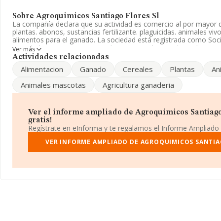
Sobre Agroquimicos Santiago Flores Sl
La compañía declara que su actividad es comercio al por mayor d
plantas. abonos, sustancias fertilizante. plaguicidas. animales vi
alimentos para el ganado. La sociedad está registrada como Soc
actividad CNAE es 'Comercio al por mayor de cereales, tabaco e
Ver más
alimentos para animales' con código 4621. No realiza actividad d
Actividades relacionadas
exportación.
Alimentacion
Ganado
Cereales
Plantas
An
La plantilla se ha mantenido igual y atendiendo a los datos dis
Animales mascotas
Agricultura ganaderia
número ha estado por encima de la media de sector.
La compañía
Agroquimicos Santiago Flores S.L
, B23403314, t
establecido en Poligono Industrial Ii Fase núm. 19 Par, (23770), e
Ver el informe ampliado de Agroquimicos Santiago 
Marmolejo, en Jaén, Andalucía.
gratis!
Regístrate en eInforma y te regalamos el Informe Ampliado
En relación con el sector y disponiendo de los datos de hasta 12
facturación en el ámbito nacional alcanza los 26.805 millones de 
VER INFORME AMPLIADO DE AGROQUIMICOS SANTIA
promedio de facturación de 2 millones de euros entre todas las 
con la información de la provincia de Jaén, en la base de dato
empresas, con ventas en el año 2022 de 31 millones de euros. 
adicional de interés, los empleados de media son 2. La antigüeda
es de 21 años.