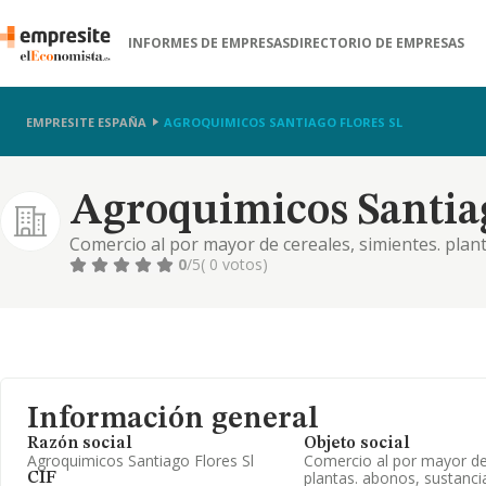
INFORMES DE EMPRESAS
DIRECTORIO DE EMPRESAS
EMPRESITE ESPAÑA
AGROQUIMICOS SANTIAGO FLORES SL
Agroquimicos Santiag
Comercio al por mayor de cereales, simientes. planta
animales vivos. tabaco en rama y alimentos para el
0
/5
( 0 votos)
Información general
Razón social
Objeto social
Agroquimicos Santiago Flores Sl
Comercio al por mayor de 
plantas. abonos, sustancias
CIF