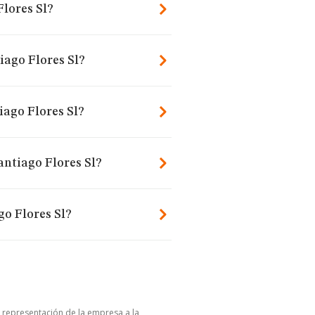
lores Sl?
iago Flores Sl?
ago Flores Sl?
antiago Flores Sl?
o Flores Sl?
u representación de la empresa a la