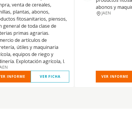
productos fitosa
pra, venta de cereales,
abonos y maquin
illas, plantas, abonos,
JAEN
ductos fitosanitarios, piensos,
n general de toda clase de
erias primas agrarias.
ercio de artículos de
retería, útiles y maquinaria
ícola, equipos de riego y
dinería. Explotación agrícola, l.
JAEN
VER INFORME
VER FICHA
VER INFORME