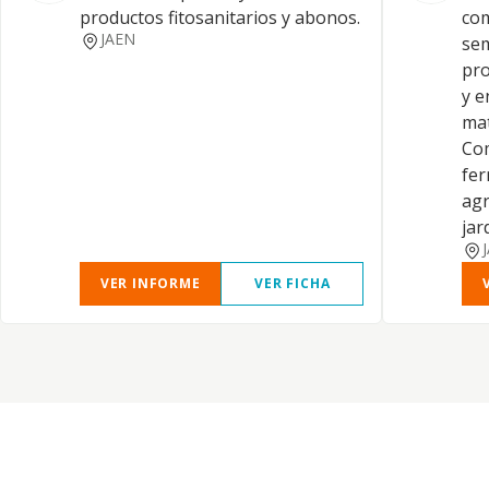
productos fitosanitarios y abonos.
com
JAEN
sem
pro
y e
mat
Com
fer
agr
jar
VER INFORME
VER FICHA