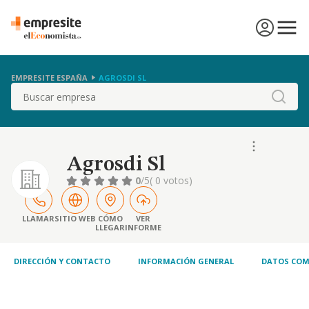
EMPRESITE ESPAÑA
AGROSDI SL
Buscar
Agrosdi Sl
0
/5
( 0 votos)
LLAMAR
SITIO WEB
CÓMO
VER
LLEGAR
INFORME
DIRECCIÓN Y CONTACTO
INFORMACIÓN GENERAL
DATOS COM