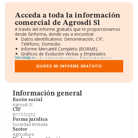
Acceda a toda la información
comercial de Agrosdi Sl
A través del informe gratuito que te proporcionamos
desde Einforma, donde vas a encontrar:
Datos identificativos: Denominación, CIF,
Teléfono, Domicilio.
Informe Mercantil Completo (BORME).
Gráficos de Evolución Ventas y Empleados.
Ver más
Consejo de Administración y Administradores.
Directivos y Ejecutivos.
QUIERO MI INFORME GRATUITO
Accionistas.
Participaciones y Vinculaciones en otras empresas.
Artículos de prensa publicados sobre la empresa.
Información oficial y registral complementaria.
Información general
Razón social
Agrosdi Sl
CIF
B11572252
Forma jurídica
Sociedad limitada
Sector
Agricultura