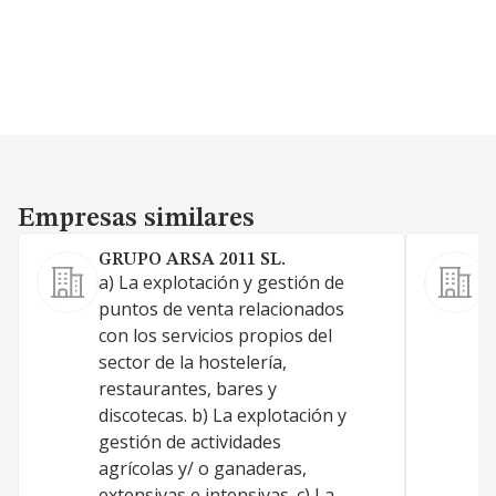
Empresas similares
Empresas similares
GRUPO ARSA 2011 SL.
a) La explotación y gestión de
puntos de venta relacionados
con los servicios propios del
Y
sector de la hostelería,
restaurantes, bares y
discotecas. b) La explotación y
I
gestión de actividades
agrícolas y/ o ganaderas,
C
extensivas e intensivas. c) La