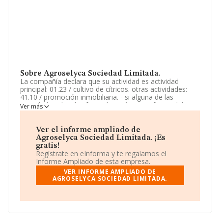
Sobre Agroselyca Sociedad Limitada.
La compañía declara que su actividad es actividad
principal: 01.23 / cultivo de cítricos. otras actividades:
41.10 / promoción inmobiliaria. - si alguna de las
actividades elegidas fuera de carácter profesional, la
Ver más
sociedad la ejercerá como mera intermediadora entre el
profesional prestador del servicio y consumidor. La
empresa es una Sociedad Limitada. La actividad de
Ver el informe ampliado de
referencia CNAE corresponde a 'Cultivo de cítricos',
Agroselyca Sociedad Limitada. ¡Es
cuyo Código es 0123. La empresa no tiene actividad en
gratis!
mercados exteriores.
Regístrate en eInforma y te regalamos el
Informe Ampliado de esta empresa.
El número de empleados ha crecido y teniendo en
VER INFORME AMPLIADO DE
cuenta la información a disposición de INFORMA, ha
AGROSELYCA SOCIEDAD LIMITADA.
contado con un número de empleados inferior a la
media de sector.
La sociedad
Agroselyca Sociedad Limitada
, con
número de identificación fiscal B90359886, se