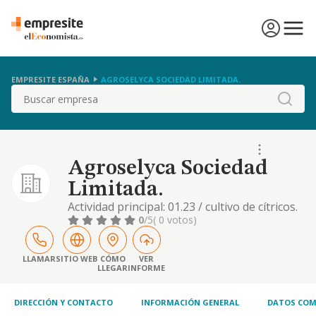
EMPRESITE ESPAÑA
AGROSELYCA SOCIEDAD LIMITADA.
Buscar
Agroselyca Sociedad
Limitada.
Actividad principal: 01.23 / cultivo de cítricos.
otras actividades: 41.10 / promoción
0
/5
( 0 votos)
inmobiliaria. - si alguna de las actividades
elegidas fuera de carácter profesional, la
sociedad la ejercerá como mera
LLAMAR
SITIO WEB
CÓMO
VER
LLEGAR
INFORME
intermediadora entre el profesional
prestador del servicio y consumidor
DIRECCIÓN Y CONTACTO
INFORMACIÓN GENERAL
DATOS COM