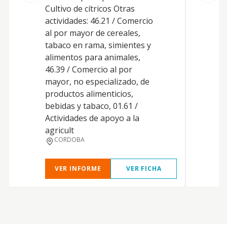
p
Cultivo de cítricos Otras
c
actividades: 46.21 / Comercio
t
al por mayor de cereales,
y
tabaco en rama, simientes y
h
alimentos para animales,
46.39 / Comercio al por
mayor, no especializado, de
productos alimenticios,
bebidas y tabaco, 01.61 /
Actividades de apoyo a la
agricult
CORDOBA
VER INFORME
VER FICHA