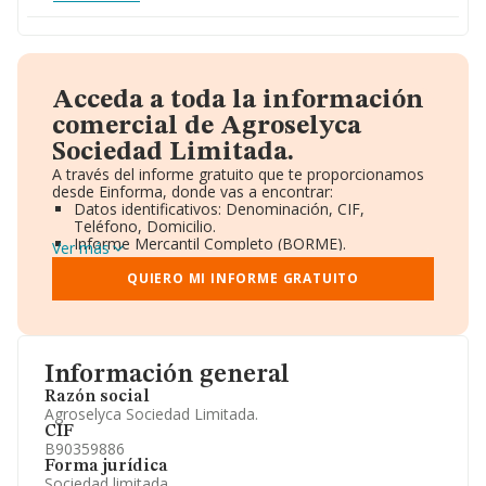
Acceda a toda la información
comercial de Agroselyca
Sociedad Limitada.
A través del informe gratuito que te proporcionamos
desde Einforma, donde vas a encontrar:
Datos identificativos: Denominación, CIF,
Teléfono, Domicilio.
Informe Mercantil Completo (BORME).
Ver más
Gráficos de Evolución Ventas y Empleados.
Consejo de Administración y Administradores.
QUIERO MI INFORME GRATUITO
Directivos y Ejecutivos.
Accionistas.
Participaciones y Vinculaciones en otras empresas.
Artículos de prensa publicados sobre la empresa.
Información oficial y registral complementaria.
Información general
Razón social
Agroselyca Sociedad Limitada.
CIF
B90359886
Forma jurídica
Sociedad limitada