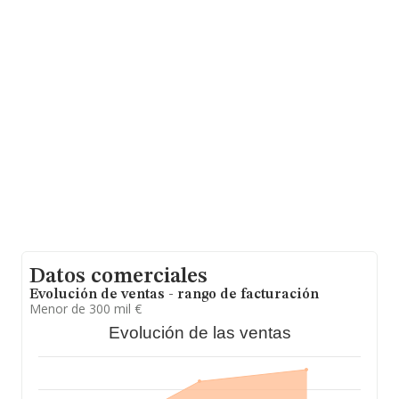
encuentra en Avenida Andalucia núm. 46 Piso 1 A,
(14700), Palma Del Río, en Córdoba, Andalucía.
Con los datos a disposición de INFORMA sobre 1.967
empresas pertenecientes al sector, a nivel nacional la
facturación asciende a 1.175 millones de euros y en
2022 la media de facturación de ventas entre todas las
compañías alcanza los 597 mil euros. Respecto a la
información de la provincia (hablamos de Córdoba), en
la base de datos INFORMA constan 50 empresas, con
ventas en el año 2022 de 12 millones de euros. Con el
fin de ampliar la información relativa a las compañías, la
media de empleados de las empresas es de 6; la
antigüedad alcanza los 19 años desde la constitución.
Datos comerciales
Evolución de ventas - rango de facturación
Menor de 300 mil €
Evolución de las ventas