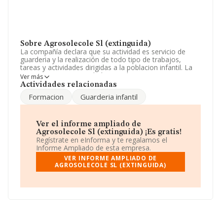
Sobre Agrosolecole Sl (extinguida)
La compañía declara que su actividad es servicio de
guarderia y la realización de todo tipo de trabajos,
tareas y actividades dirigidas a la poblacion infantil. La
empresa es una Sociedad Limitada. Su CNAE
Ver más
corresponde a 8891 con código 'Actividades de cuidado
Actividades relacionadas
diurno de niños'. La compañía no tiene actividad en
Formacion
Guarderia infantil
mercados exteriores.
Ha tenido el mismo número de empleados y atendiendo
a los datos disponibles en INFORMA, ese número ha
Ver el informe ampliado de
estado por encima de la media de sector.
Agrosolecole Sl (extinguida) ¡Es gratis!
Regístrate en eInforma y te regalamos el
La empresa
Agrosolecole S.L (extinguida)
, con CIF
Informe Ampliado de esta empresa.
B73398174, está situada en Camino Villaespesa,
VER INFORME AMPLIADO DE
(30815), Tercia, Murcia.
AGROSOLECOLE SL (EXTINGUIDA)
En base a la información de la que dispone INFORMA
sobre 1.771 compañías, en el ámbito nacional la
facturación alcanza la cifra de 110 millones de euros y
en 2012 la media de facturación de ventas entre todas
las compañías alcanza los 62 mil euros. En cuanto a la
información relativa a la provincia de Murcia, en la base