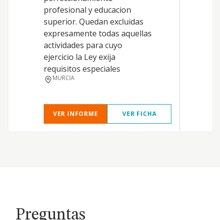
t
profesional y educacion
r
superior. Quedan excluidas
l
expresamente todas aquellas
t
actividades para cuyo
e
ejercicio la Ley exija
e
requisitos especiales
g
MURCIA
i
VER INFORME
VER FICHA
Preguntas