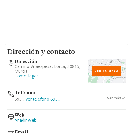
Dirección y contacto
Dirección
Camino Villaespesa, Lorca, 30815,
Murcia
VER EN MAPA
Como llegar
Teléfono
Ver más
695...
Ver teléfono 695...
629...
Web
Ver teléfono 629...
Añadir Web
Email