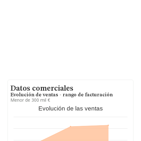
de datos INFORMA constan 42 empresas, con ventas
en 2012 de hasta 1 millón de euros. Por último, con el
fin de ampliar la información relativa al ámbito de la
empresa, la media de antigüedad desde la constitución
es de 17 años. La media de empleados es de 3.
Datos comerciales
Evolución de ventas - rango de facturación
Menor de 300 mil €
Evolución de las ventas