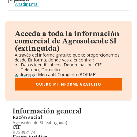
Añadir Email
Acceda a toda la información
comercial de Agrosolecole Sl
(extinguida)
A través del informe gratuito que te proporcionamos
desde Einforma, donde vas a encontrar:
Datos identificativos: Denominación, CIF,
Teléfono, Domicilio.
Informe Mercantil Completo (BORME).
Ver más
Gráficos de Evolución Ventas y Empleados.
Consejo de Administración y Administradores.
QUIERO MI INFORME GRATUITO
Directivos y Ejecutivos.
Accionistas.
Participaciones y Vinculaciones en otras empresas.
Artículos de prensa publicados sobre la empresa.
Información oficial y registral complementaria.
Información general
Razón social
Agrosolecole Sl (extinguida)
CIF
B73398174