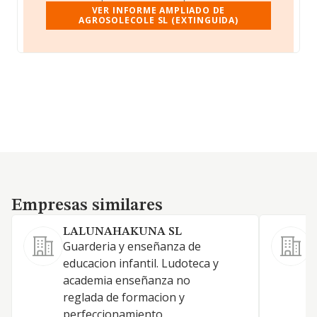
VER INFORME AMPLIADO DE
AGROSOLECOLE SL (EXTINGUIDA)
Empresas similares
Empresas similares
LALUNAHAKUNA SL
S
Guarderia y enseñanza de
L
educacion infantil. Ludoteca y
g
academia enseñanza no
o
reglada de formacion y
f
perfeccionamiento