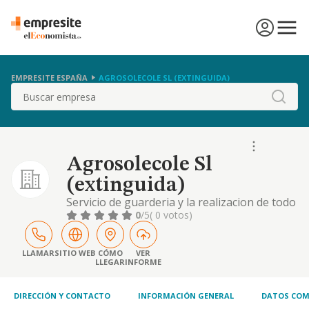
EMPRESITE ESPAÑA
AGROSOLECOLE SL (EXTINGUIDA)
Buscar
Agrosolecole Sl
(extinguida)
Servicio de guarderia y la realizacion de todo
tipo de trabajos, tareas y actividades
0
/5
( 0 votos)
dirigidas a la poblacion infantil
LLAMAR
SITIO WEB
CÓMO
VER
LLEGAR
INFORME
DIRECCIÓN Y CONTACTO
INFORMACIÓN GENERAL
DATOS COM