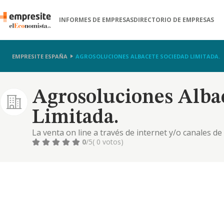
INFORMES DE EMPRESAS
DIRECTORIO DE EMPRESAS
EMPRESITE ESPAÑA
AGROSOLUCIONES ALBACETE SOCIEDAD LIMITADA.
Agrosoluciones Alba
Limitada.
La venta on line a través de internet y/o canales de
fertilizantes, material de riego, productos agrícola
0
/5
( 0 votos)
para vehículos y maquinaria agrícola. cnae 4791.