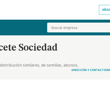
AÑA
Buscar
cete Sociedad
 distribución similares, de semillas, abonos,
s y toda clase de accesorios y piezas de recambio
DIRECCIÓN Y CONTACTO
IN