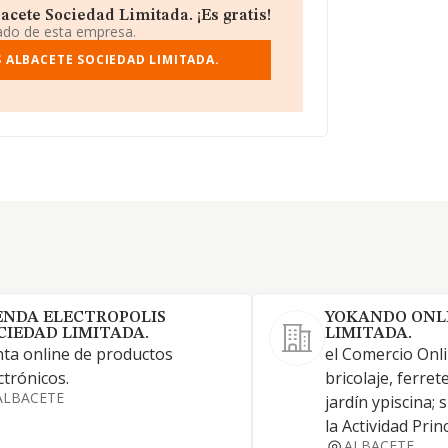
cete Sociedad Limitada. ¡Es gratis!
iado de esta empresa.
 ALBACETE SOCIEDAD LIMITADA.
ENDA ELECTROPOLIS
YOKANDO ONL
CIEDAD LIMITADA.
LIMITADA.
ta online de productos
el Comercio Onli
ctrónicos.
bricolaje, ferret
ALBACETE
jardín ypiscina;
la Actividad Prin
ALBACETE