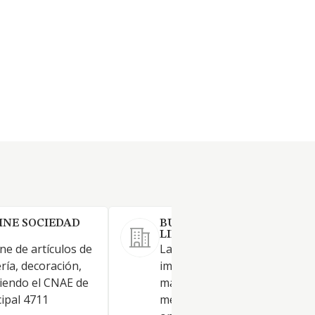
INE SOCIEDAD
BUSORI GLOBAL SOCIEDAD
LIMITADA.
ne de artículos de
La comercialización, comprav
ería, decoración,
importación y exportación, al
 siendo el CNAE de
mayor y al por menor, a trav
cipal 4711
medios electrónicos (comerci