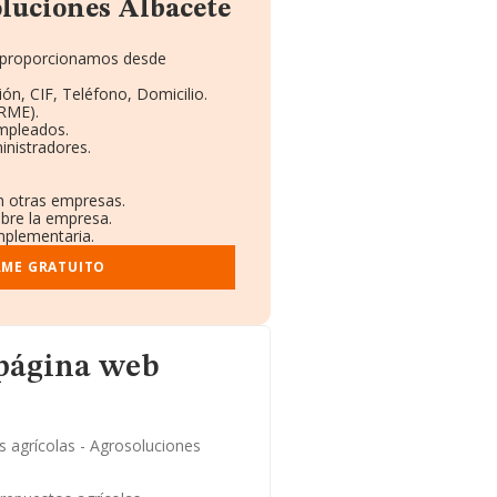
luciones Albacete
te proporcionamos desde
ón, CIF, Teléfono, Domicilio.
RME).
Empleados.
inistradores.
en otras empresas.
obre la empresa.
omplementaria.
RME GRATUITO
 página web
s agrícolas - Agrosoluciones