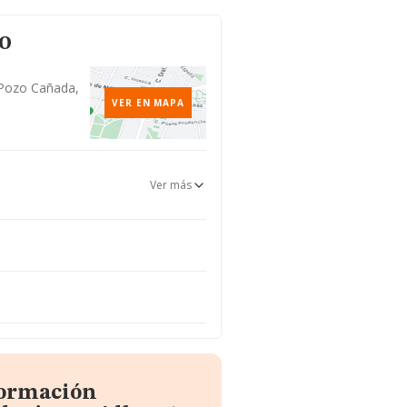
to
, Pozo Cañada,
VER EN MAPA
Ver más
formación