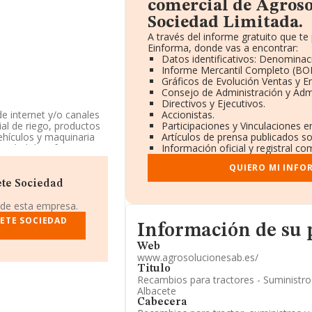
comercial de Agroso
Sociedad Limitada.
A través del informe gratuito que 
Einforma, donde vas a encontrar:
Datos identificativos: Denominaci
Informe Mercantil Completo (BO
Gráficos de Evolución Ventas y 
Consejo de Administración y Adm
Directivos y Ejecutivos.
de internet y/o canales
Accionistas.
rial de riego, productos
Participaciones y Vinculaciones 
ehículos y maquinaria
Artículos de prensa publicados s
ividad de referencia
Información oficial y registral c
 o internet', cuyo
QUIERO MI INFO
ión.
ete Sociedad
acceder a su página
 de esta empresa.
ETE SOCIEDAD
Informacion de su página web
mitada
, NIF B02564235,
Información de su
n el municipio de Pozo
Web
www.agrosolucionesab.es/
Titulo
4 compañías, a nivel
Recambios para tractores - Suministro
romedio de la
Albacete
7 mil euros. Con el fin
Cabecera
 desde la constitución