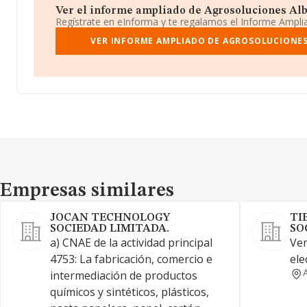
Ver el informe ampliado de Agrosoluciones Alba
Regístrate en eInforma y te regalamos el Informe Ampl
VER INFORME AMPLIADO DE AGROSOLUCIONES
Empresas similares
Empresas similares
JOCAN TECHNOLOGY
TI
SOCIEDAD LIMITADA.
SO
a) CNAE de la actividad principal
Ven
4753: La fabricación, comercio e
ele
intermediación de productos
químicos y sintéticos, plásticos,