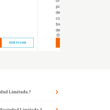
online o ecommerce), así co
por otros canales de distribu
de toda clase de productos d
consumo e industriales, inclu
bienes muebles, artículos
deregalo, r
ALBACETE
VER FICHA
VER INFORME
VER FIC
edad Limitada.?