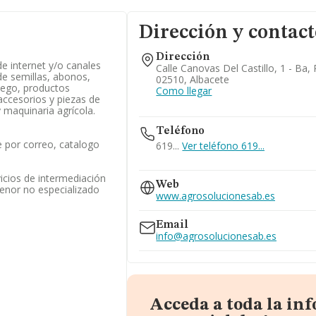
Dirección y contac
Dirección
de internet y/o canales
Calle Canovas Del Castillo, 1 - Ba
 de semillas, abonos,
02510, Albacete
riego, productos
Como llegar
accesorios y piezas de
 maquinaria agrícola.
Teléfono
 por correo, catalogo
619...
Ver teléfono 619...
967046701
vicios de intermediación
Web
enor no especializado
www.agrosolucionesab.es
Email
info@agrosolucionesab.es
Acceda a toda la in