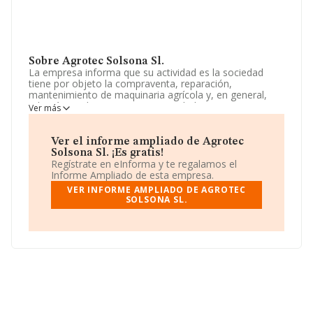
Sobre Agrotec Solsona Sl.
La empresa informa que su actividad es la sociedad
tiene por objeto la compraventa, reparación,
mantenimiento de maquinaria agrícola y, en general,
además, cualesquiera otras actividades conexas, que
Ver más
faciliten o complementen las anteriores. La empresa
está registrada como Sociedad Limitada. Clasifica su
actividad CNAE como 'Comercio al por menor de
Ver el informe ampliado de Agrotec
productos alimenticios, bebidas y tabaco en puestos de
Solsona Sl. ¡Es gratis!
venta y en mercadillos', código 4781. La sociedad es
Regístrate en eInforma y te regalamos el
importadora.
Informe Ampliado de esta empresa.
VER INFORME AMPLIADO DE AGROTEC
La dirección de correo es
SOLSONA SL.
administración@agrotecsolsona.com
. La web es
www.agrotecsolsona.com
.
La empresa
Agrotec Solsona S.L
, con CIF B70928049,
está situada en Carretera Comarcal 1412 Km 12,
(25753), en el municipio de Sanaüja, Lleida, Cataluña.
Con los datos a disposición de INFORMA sobre 35.519
empresas pertenecientes al sector, la facturación en el
ámbito nacional alcanza los 81.312 millones de euros y