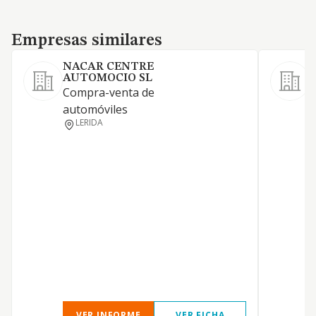
Empresas similares
Empresas similares
NACAR CENTRE
AUTOMOCIO SL
C
Compra-venta de
v
automóviles
LERIDA
VER INFORME
VER FICHA