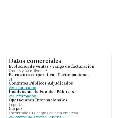
en 2024 la media de facturación de ventas entre todas
las compañías alcanza los 2 millones de euros. En
cuanto a la información relativa a la provincia de Lleida,
en la base de datos de INFORMA aparecen 295
empresas, con ventas en el año 2024 de 615 millones
de euros. Con el fin de ampliar la información relativa a
las compañías, la media de empleados de las empresas
es de 3. La media de antigüedad desde la constitución
es de 16 años.
Datos comerciales
Evolución de ventas - rango de facturación
Entre 6 y 30 millones €
Estructura corporativa - Participaciones
SI
Contratos Públicos Adjudicados
Ver Información
Incidencias de Fuentes Públicas
Ver Información
Operaciones Internacionales
Importa
Cargos
Encontrados 11 cargos en esta empresa
Ver cargos de Agrotec Solsona Sl.