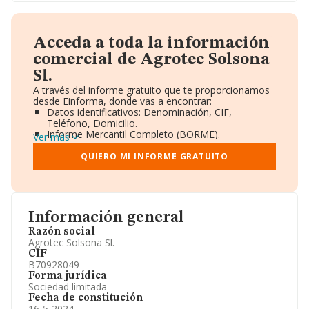
Acceda a toda la información
comercial de Agrotec Solsona
Sl.
A través del informe gratuito que te proporcionamos
desde Einforma, donde vas a encontrar:
Datos identificativos: Denominación, CIF,
Teléfono, Domicilio.
Informe Mercantil Completo (BORME).
Ver más
Gráficos de Evolución Ventas y Empleados.
Consejo de Administración y Administradores.
QUIERO MI INFORME GRATUITO
Directivos y Ejecutivos.
Accionistas.
Participaciones y Vinculaciones en otras empresas.
Artículos de prensa publicados sobre la empresa.
Información oficial y registral complementaria.
Información general
Razón social
Agrotec Solsona Sl.
CIF
B70928049
Forma jurídica
Sociedad limitada
Fecha de constitución
16-5-2024