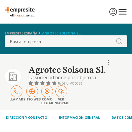
EMPRESITE ESPAÑA
AGROTEC SOLSONA SL.
Buscar
Agrotec Solsona Sl.
La sociedad tiene por objeto la
compraventa, reparación, mantenimiento de
0
/5
( 0 votos)
maquinaria agrícola y, en general, además,
cualesquiera otras actividades conexas, que
faciliten o complementen las anteriores
LLAMAR
SITIO WEB
CÓMO
VER
LLEGAR
INFORME
DIRECCIÓN Y CONTACTO
INFORMACIÓN GENERAL
DATOS COM