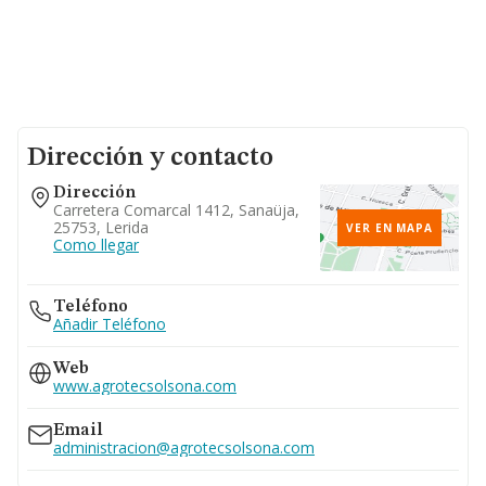
Dirección y contacto
Dirección
Carretera Comarcal 1412, Sanaüja,
25753, Lerida
VER EN MAPA
Como llegar
Teléfono
Añadir Teléfono
Web
www.agrotecsolsona.com
Email
administracion@agrotecsolsona.com