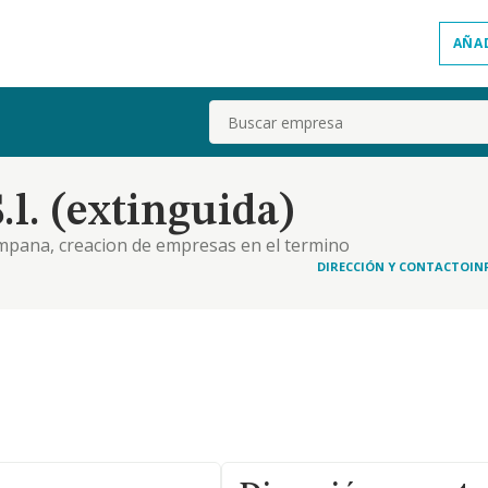
AÑA
Buscar
l. (extinguida)
mpana, creacion de empresas en el termino
izar a las empresas apoyo a pequena y mediana
DIRECCIÓN Y CONTACTO
IN