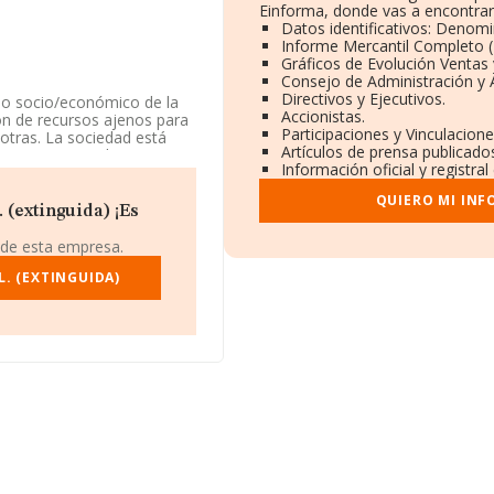
Einforma, donde vas a encontrar
Datos identificativos: Denomi
Informe Mercantil Completo
Gráficos de Evolución Ventas
Consejo de Administración y 
Directivos y Ejecutivos.
lo socio/económico de la
Accionistas.
on de recursos ajenos para
Participaciones y Vinculacion
otras. La sociedad está
Artículos de prensa publicado
CNAE corresponde a
Información oficial y registra
n mercados exteriores.
QUIERO MI INF
o de identificación fiscal
 (extinguida) ¡Es
Campana, en Sevilla,
 de esta empresa.
1.218 empresas, a nivel
. (EXTINGUIDA)
media entre todas las
n la información de la
7586 empresas, con ventas
nformación relativa a las
a los 20 años desde la