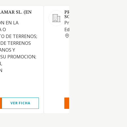
AMAR SL. (EN
PROMOCION EDIFICIO CR 2
SOCIEDAD LIMITADA.
N EN LA
Promoción Inmobiliaria de
A O
Edificaciones
SEVILLA
O DE TERRENOS;
DE TERRENOS
ANOS Y
; SU PROMOCION;
,
N
VER FICHA
VER INFORME
VER FIC