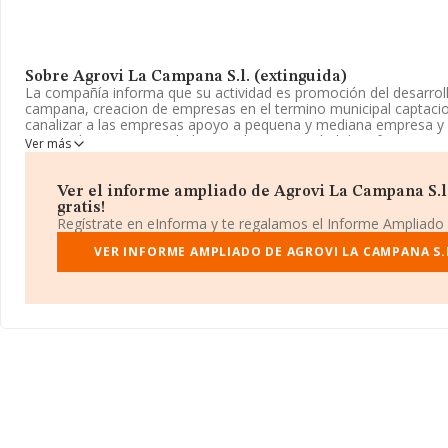
Sobre Agrovi La Campana S.l. (extinguida)
La compañía informa que su actividad es promoción del desarrol
campana, creacion de empresas en el termino municipal captaci
canalizar a las empresas apoyo a pequena y mediana empresa y 
registrada como Sociedad Limitada. La actividad de referencia 
Ver más
'%cnae%', cuyo Código es 6812. La empresa no tiene actividad e
La compañía
Agrovi La Campana S.L. (extinguida)
, con númer
Ver el informe ampliado de Agrovi La Campana S.l.
B41868662, está situada en Plaza Andalucia núm. 6, (41429), La 
gratis!
Andalucía.
Regístrate en eInforma y te regalamos el Informe Ampliado
En relación con el sector y disponiendo de los datos de hasta 23
VER INFORME AMPLIADO DE AGROVI LA CAMPANA S.L
nacional la facturación asciende a 29.817 millones de euros y la 
compañías es de 128 mil euros de ventas en 2014. En relación co
provincia de Sevilla, en la base de datos de INFORMA aparecen 
en 2014 de hasta 465 millones de euros. Con el fin de ampliar la i
compañías, los empleados de media son 1. La antigüedad alcanz
constitución.