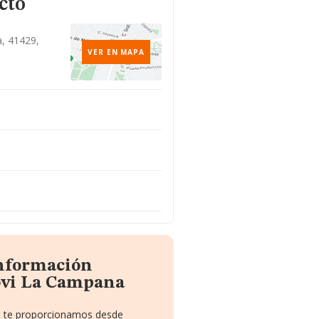
cto
a, 41429,
VER EN MAPA
información
ovi La Campana
ue te proporcionamos desde