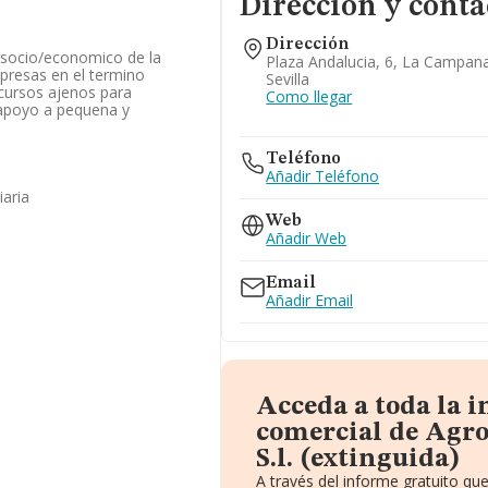
Dirección y conta
Dirección
 socio/economico de la
Plaza Andalucia, 6, La Campan
resas en el termino
Sevilla
ecursos ajenos para
Como llegar
 apoyo a pequena y
.
Teléfono
Añadir Teléfono
iaria
Web
Añadir Web
Email
Añadir Email
Acceda a toda la 
comercial de Agr
S.l. (extinguida)
A través del informe gratuito q