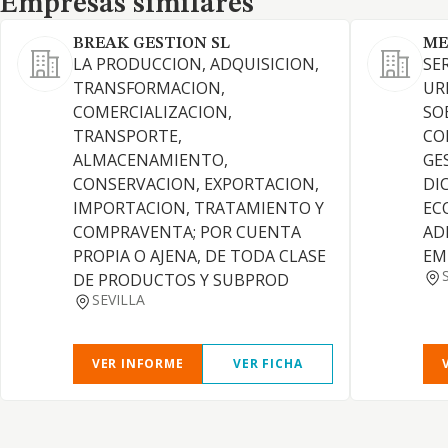
Empresas similares
BREAK GESTION SL
ME
LA PRODUCCION, ADQUISICION,
SE
TRANSFORMACION,
UR
COMERCIALIZACION,
SO
TRANSPORTE,
CO
ALMACENAMIENTO,
GE
CONSERVACION, EXPORTACION,
DI
IMPORTACION, TRATAMIENTO Y
EC
COMPRAVENTA; POR CUENTA
AD
PROPIA O AJENA, DE TODA CLASE
EM
DE PRODUCTOS Y SUBPROD
SEVILLA
VER INFORME
VER FICHA