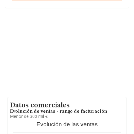
En base a la información de la que dispone INFORMA
sobre 1.971 compañías, en el ámbito nacional la
facturación alcanza la cifra de 1.556 millones de euros y
se estima que el promedio de la facturación entre todas
las empresas es de 789 mil euros. En cuanto a la
información relativa a la provincia de Valencia, en la
base de datos de INFORMA aparecen 156 empresas,
cuyas ventas en 2024 han alcanzado los 222 millones
de euros. Como información adicional de interés, la
media de antigüedad desde la constitución es de 16
años. La media de empleados es de 5.
Datos comerciales
Evolución de ventas - rango de facturación
Menor de 300 mil €
Evolución de las ventas