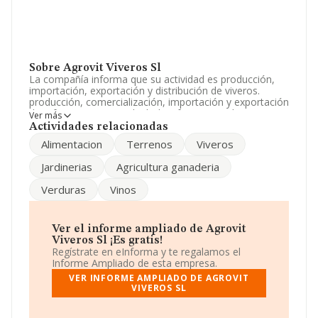
Sobre Agrovit Viveros Sl
La compañía informa que su actividad es producción,
importación, exportación y distribución de viveros.
producción, comercialización, importación y exportación
de refrescos, vinos y alcoholes, frutas y verduras.
Ver más
compraventa y transformacion de terrenos. La empresa
Actividades relacionadas
es una Sociedad Limitada. Su CNAE corresponde a 4622
Alimentacion
Terrenos
Viveros
con código 'Comercio al por mayor de flores y plantas'.
La compañía no tiene actividad en mercados exteriores.
Jardinerias
Agricultura ganaderia
Ha contado con el mismo número de empleados y
Verduras
Vinos
según los datos a disposición de INFORMA, ha tenido
un número de empleados por debajo de la media de
sector.
Ver el informe ampliado de Agrovit
La dirección de correo es
Viveros Sl ¡Es gratis!
agrovit@viverosdevidmico.com
. La web es
Regístrate en eInforma y te regalamos el
www.viverosdevidmico.com
.
Informe Ampliado de esta empresa.
VER INFORME AMPLIADO DE AGROVIT
La empresa española
Agrovit Viveros S.L
, con NIF
VIVEROS SL
B96778618, tiene domicilio fiscal en Calle Augusto
Bataller núm. 2, (46840), La Pobla Del Duc, Valencia,
Comunidad Valenciana.