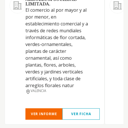
LIMITADA.
El comercio al por mayor y al
A
por menor, en
p
establecimiento comercial y a
p
través de redes mundiales
(
informáticas de flor cortada,
p
verdes-ornamentales,
s
plantas de carácter
a
ornamental, así como
a
plantas, flores, arboles,
e
verdes y jardines verticales
l
artificiales, y toda clase de
a
arreglos florales natur
VALENCIA
VER INFORME
VER FICHA