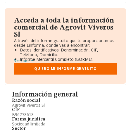
Acceda a toda la información
comercial de Agrovit Viveros
Sl
A través del informe gratuito que te proporcionamos
desde Einforma, donde vas a encontrar:
Datos identificativos: Denominación, CIF,
Teléfono, Domicilio.
Informe Mercantil Completo (BORME).
Ver más
Gráficos de Evolución Ventas y Empleados.
Consejo de Administración y Administradores.
QUIERO MI INFORME GRATUITO
Directivos y Ejecutivos.
Accionistas.
Participaciones y Vinculaciones en otras empresas.
Artículos de prensa publicados sobre la empresa.
Información oficial y registral complementaria.
Información general
Razón social
Agrovit Viveros Sl
CIF
B96778618
Forma jurídica
Sociedad limitada
Sector