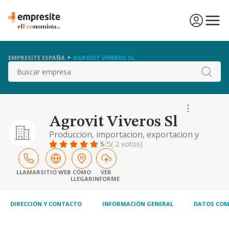
EMPRESITE ESPAÑA
AGROVIT VIVEROS SL
Buscar
Agrovit Viveros Sl
Produccion, importacion, exportacion y
distribucion de viveros. produccion,
5
/5
( 2 votos)
comercializacion, importacion y exportacion
de refrescos, vinos y alcoholes, frutas y
verduras. compraventa y transformacion de
LLAMAR
SITIO WEB
CÓMO
VER
LLEGAR
INFORME
terrenos.
DIRECCIÓN Y CONTACTO
INFORMACIÓN GENERAL
DATOS COM