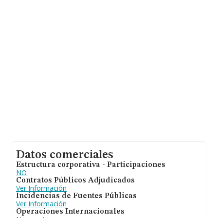
núm. 2, (34001), en el municipio de Palencia, Castilla-
león.
En relación con el sector y disponiendo de los datos de
hasta 1.659 empresas, a nivel nacional la facturación
asciende a 526 millones de euros y se calcula un
promedio de facturación de 317 mil euros entre todas
las compañías. En relación con la información de la
provincia de Palencia, en la base de datos INFORMA
constan 7 empresas, con ventas en el año 2024 de 1
millón de euros. Por último, con el fin de ampliar la
información relativa al ámbito de la empresa, la media
de antigüedad desde la constitución es de 16 años. La
media de empleados es de 3.
Datos comerciales
Estructura corporativa - Participaciones
NO
Contratos Públicos Adjudicados
Ver Información
Incidencias de Fuentes Públicas
Ver Información
Operaciones Internacionales