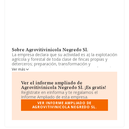
Sobre Agrovitivinicola Negredo Sl.
La empresa declara que su actividad es a) la explotación
agrícola y forestal de toda clase de fincas propias y
deterceros; preparación, transformación y
comercialización de los productosagrícolas y forestales
Ver más
y en su caso de la ganadería dependiente y vinculadaa
estas fincas y explotaciones, comprendiendo las
explotaciones ganaderas. La empresa es una Sociedad
Ver el informe ampliado de
Limitada. Clasifica su actividad CNAE como 'Cultivo de la
Agrovitivinicola Negredo Sl. ¡Es gratis!
vid', código 0121. La empresa no tiene actividad en
Regístrate en eInforma y te regalamos el
mercados exteriores.
Informe Ampliado de esta empresa.
VER INFORME AMPLIADO DE
La dirección de correo es
AGROVITIVINICOLA NEGREDO SL.
lcarlosdelosrios@primocavia.com
. Puedes visitar su sitio
web:
www.pagosdenegredo.com
.
La empresa española
Agrovitivinicola Negredo S.L
,
con NIF B34257402, se encuentra en Calle La Cestilla