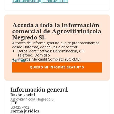
lcarlosdelosrios@primocavia.com
Acceda a toda la información
comercial de Agrovitivinicola
Negredo Sl.
A través del informe gratuito que te proporcionamos
desde Einforma, donde vas a encontrar:
Datos identificativos: Denominación, CIF,
Teléfono, Domicilio.
Informe Mercantil Completo (BORME).
Ver más
Gráficos de Evolución Ventas y Empleados.
Consejo de Administración y Administradores.
QUIERO MI INFORME GRATUITO
Directivos y Ejecutivos.
Accionistas.
Participaciones y Vinculaciones en otras empresas.
Artículos de prensa publicados sobre la empresa.
Información oficial y registral complementaria.
Información general
Razón social
Agrovitivinicola Negredo Sl.
CIF
B34257402
Forma jurídica