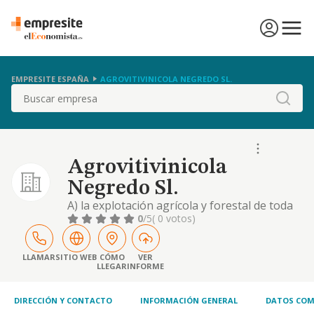
EMPRESITE ESPAÑA
AGROVITIVINICOLA NEGREDO SL.
Buscar
Agrovitivinicola
Negredo Sl.
A) la explotación agrícola y forestal de toda
clase de fincas propias y deterceros;
0
/5
( 0 votos)
preparación, transformación y
comercialización de los productosagrícolas y
forestales y en su caso de la ganadería
LLAMAR
SITIO WEB
CÓMO
VER
LLEGAR
INFORME
dependiente y vinculadaa estas fincas y
explotaciones, comprendiendo las
explotaciones ganaderas
DIRECCIÓN Y CONTACTO
INFORMACIÓN GENERAL
DATOS COM