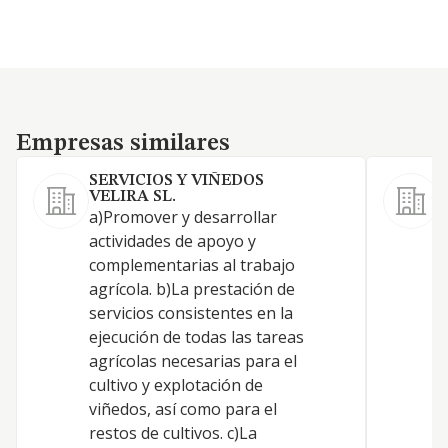
Empresas similares
Empresas similares
SERVICIOS Y VIÑEDOS
VELIRA SL.
a)Promover y desarrollar
a
actividades de apoyo y
f
complementarias al trabajo
f
agrícola. b)La prestación de
p
servicios consistentes en la
y
ejecución de todas las tareas
p
agrícolas necesarias para el
f
cultivo y explotación de
g
viñedos, así como para el
v
restos de cultivos. c)La
e