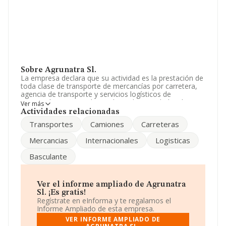
Sobre Agrunatra Sl.
La empresa declara que su actividad es la prestación de
toda clase de transporte de mercancías por carretera,
agencia de transporte y servicios logísticos de
mercancías y materiales, incluyendo actividades de
Ver más
almacenamiento, distribución y entrega de mercancías,
Actividades relacionadas
por todo el territorio nacional y extranjero. La sociedad
Transportes
Camiones
Carreteras
está inscrita en el Registro Mercantil como Sociedad
Limitada. La actividad de referencia CNAE corresponde
Mercancias
Internacionales
Logisticas
a '%cnae%', cuyo Código es 5226. La compañía no tiene
actividad en mercados exteriores.
Basculante
Acerca de la información en los distintos rankings: en el
ranking sectorial ha alcanzado la posición 637, tienen
mejor posición las siguientes empresas del sector:
Ver el informe ampliado de Agrunatra
Terminal de Elastomeros de Cantabria Sociedad
Sl. ¡Es gratis!
Limitada
y
Ovrsea España S.L
; en cambio, el ranking
Regístrate en eInforma y te regalamos el
coloca la empresa antes de
Transportes Jabosio S.L
y
Informe Ampliado de esta empresa.
Neurocourier And Logistic Services S.L
. En el ranking
VER INFORME AMPLIADO DE
nacional, en 2025 ha ocupado el puesto 84.129,