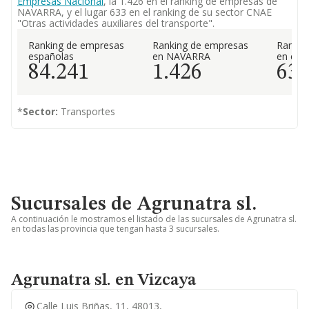
Empresas Nacional
, la 1.426 en el ranking de empresas de
NAVARRA, y el lugar 633 en el ranking de su sector CNAE
"Otras actividades auxiliares del transporte".
Ranking de empresas
Ranking de empresas
Rankin
españolas
en NAVARRA
en el 
84.241
1.426
63
*
Sector:
Transportes
Sucursales de Agrunatra sl.
A continuación le mostramos el listado de las sucursales de Agrunatra sl.
en todas las provincia que tengan hasta 3 sucursales.
Agrunatra sl. en Vizcaya
Calle Luis Briñas, 11, 48013,