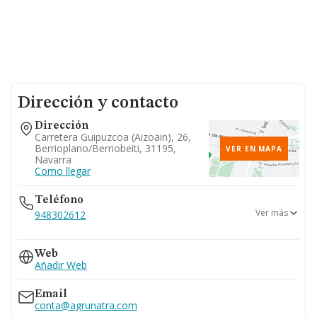
Dirección y contacto
Dirección
Carretera Guipuzcoa (aizoain), 26,
Berrioplano/berriobeiti, 31195,
VER EN MAPA
Navarra
Como llegar
Teléfono
Ver más
948302612
937613401
Web
Añadir Web
Email
conta@agrunatra.com