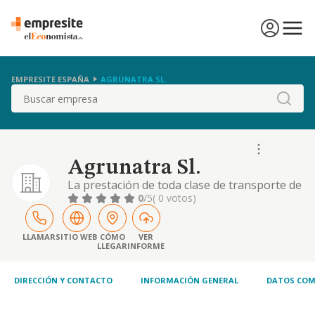
EMPRESITE ESPAÑA
AGRUNATRA SL.
Buscar
Agrunatra Sl.
La prestación de toda clase de transporte de
mercancías por carretera, agencia de
0
/5
( 0 votos)
transporte y servicios logísticos de
mercancías y materiales, incluyendo
actividades de almacenamiento, distribución
LLAMAR
SITIO WEB
CÓMO
VER
LLEGAR
INFORME
y entrega de mercancías, por todo el
territorio nacional y extranjero
DIRECCIÓN Y CONTACTO
INFORMACIÓN GENERAL
DATOS COM