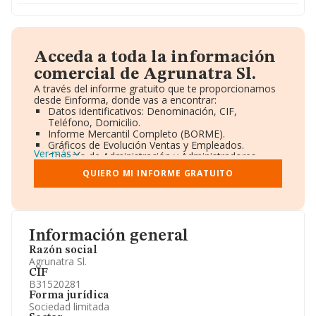
Acceda a toda la información
comercial de Agrunatra Sl.
A través del informe gratuito que te proporcionamos
desde Einforma, donde vas a encontrar:
Datos identificativos: Denominación, CIF,
Teléfono, Domicilio.
Informe Mercantil Completo (BORME).
Gráficos de Evolución Ventas y Empleados.
Ver más
Consejo de Administración y Administradores.
Directivos y Ejecutivos.
QUIERO MI INFORME GRATUITO
Accionistas.
Participaciones y Vinculaciones en otras empresas.
Artículos de prensa publicados sobre la empresa.
Información oficial y registral complementaria.
Información general
Razón social
Agrunatra Sl.
CIF
B31520281
Forma jurídica
Sociedad limitada