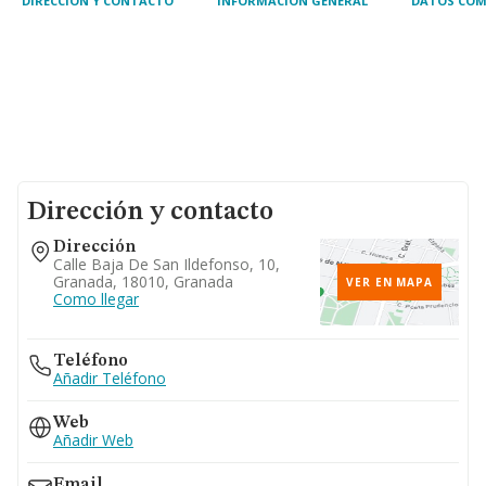
DIRECCIÓN Y CONTACTO
INFORMACIÓN GENERAL
DATOS COM
Dirección y contacto
Dirección
Calle Baja De San Ildefonso, 10,
Granada, 18010, Granada
VER EN MAPA
Como llegar
Teléfono
Añadir Teléfono
Web
Añadir Web
Email