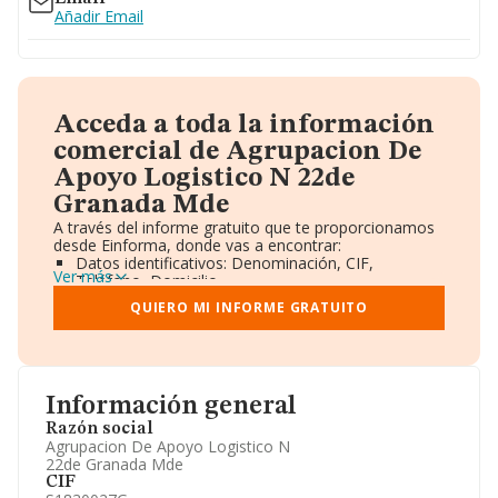
Añadir Email
Acceda a toda la información
comercial de Agrupacion De
Apoyo Logistico N 22de
Granada Mde
A través del informe gratuito que te proporcionamos
desde Einforma, donde vas a encontrar:
Datos identificativos: Denominación, CIF,
Ver más
Teléfono, Domicilio.
Informe Mercantil Completo (BORME).
QUIERO MI INFORME GRATUITO
Gráficos de Evolución Ventas y Empleados.
Consejo de Administración y Administradores.
Directivos y Ejecutivos.
Accionistas.
Participaciones y Vinculaciones en otras empresas.
Información general
Artículos de prensa publicados sobre la empresa.
Información oficial y registral complementaria.
Razón social
Agrupacion De Apoyo Logistico N
22de Granada Mde
CIF