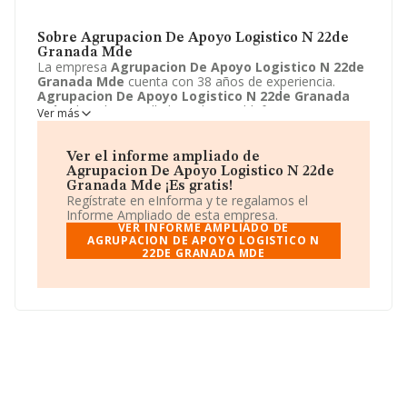
Sobre Agrupacion De Apoyo Logistico N 22de
Granada Mde
La empresa
Agrupacion De Apoyo Logistico N 22de
Granada Mde
cuenta con 38 años de experiencia.
Agrupacion De Apoyo Logistico N 22de Granada
Mde
ubicada en Calle baja de san Ildefonso, 10,
Ver más
Granada, Granada. Su actividad CNAE se fine como
8422 - Defensa. El modelo de sociedad de
Agrupacion
De Apoyo Logistico N 22de Granada Mde
es
Ver el informe ampliado de
Organismo de la administración central.
Agrupacion De Apoyo Logistico N 22de
Granada Mde ¡Es gratis!
Regístrate en eInforma y te regalamos el
Informe Ampliado de esta empresa.
VER INFORME AMPLIADO DE
AGRUPACION DE APOYO LOGISTICO N
22DE GRANADA MDE