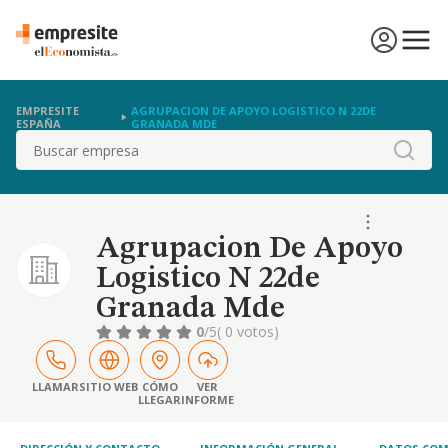
EMPRESITE
AGRUPACION DE APOYO LOGISTICO N 22DE
ESPAÑA
GRANADA MDE
Buscar
Agrupacion De Apoyo
Logistico N 22de
Granada Mde
0
/5
( 0 votos)
LLAMAR
SITIO WEB
CÓMO
VER
LLEGAR
INFORME