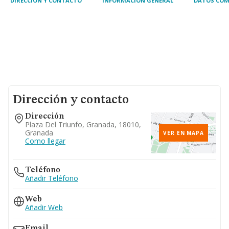
DIRECCIÓN Y CONTACTO
INFORMACIÓN GENERAL
DATOS COM
Dirección y contacto
Dirección
Plaza Del Triunfo, Granada, 18010,
Granada
VER EN MAPA
Como llegar
Teléfono
Añadir Teléfono
Web
Añadir Web
Email