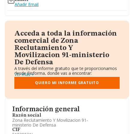
Añadir Email
Acceda a toda la información
comercial de Zona
Reclutamiento Y
Movilizacion 91-ministerio
De Defensa
A través del informe gratuito que te proporcionamos
desde Einforma, donde vas a encontrar:
Ver más
Datos identificativos: Denominación, CIF,
Teléfono, Domicilio.
QUIERO MI INFORME GRATUITO
Informe Mercantil Completo (BORME).
Gráficos de Evolución Ventas y Empleados.
Consejo de Administración y Administradores.
Directivos y Ejecutivos.
Accionistas.
Información general
Participaciones y Vinculaciones en otras empresas.
Razón social
Artículos de prensa publicados sobre la empresa.
Zona Reclutamiento Y Movilizacion 91-
Información oficial y registral complementaria.
ministerio De Defensa
CIF