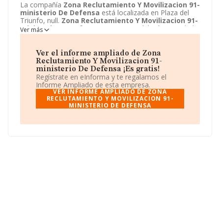
La compañía
Zona Reclutamiento Y Movilizacion 91-
ministerio De Defensa
está localizada en Plaza del
Triunfo, null.
Zona Reclutamiento Y Movilizacion 91-
ministerio De Defensa
tiene un modelo de sociedad
Ver más
Organismo de la administración central.
Ver el informe ampliado de Zona
Reclutamiento Y Movilizacion 91-
ministerio De Defensa ¡Es gratis!
Regístrate en eInforma y te regalamos el
Informe Ampliado de esta empresa.
VER INFORME AMPLIADO DE ZONA
RECLUTAMIENTO Y MOVILIZACION 91-
MINISTERIO DE DEFENSA