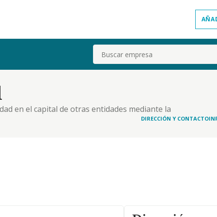
AÑA
Buscar
l
edad en el capital de otras entidades mediante la
 y materiales, pudiendo, cuando la participacion
DIRECCIÓN Y CONTACTO
IN