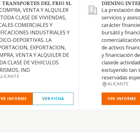
I TRANSPORTES DEL FRIO SL
DIENING INTE
 COMPRA, VENTA Y ALQUILER
La prestación de
 TODA CLASE DE VIVIENDAS,
servicios y ase
CALES COMERCIALES Y
carácter financi
IFICACIONES INDUSTRIALES Y
bursátil y financ
DICO-DEPORTIVAS. LA
comercialización
PORTACION, EXPORTACION,
de activos finan
MPRA, VENTA Y ALQUILER DE
y financiación d
DA CLASE DE VEHICULOS
clasede actividad
RISMOS, IND
excluyendo tan s
ALICANTE
reservadas espe
ALICANTE
VER INFORME
VER FICHA
VER INFORME