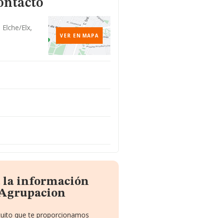
ontacto
, Elche/elx,
VER EN MAPA
 la información
 Agrupacion
atuito que te proporcionamos