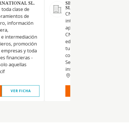
RNATIONAL SL.
SERVIHOUSES ALICANTE 20
SL.
 toda clase de
CNAE 8240. Actividades de
soramientos de
intermediación para servicios
ero, información
apoyo a las empresas n.c.o.p.
iera,
CNAE 4335. Otro acabado de
 e intermediación
edificios. CNAE 5520. Alojami
cieros, promoción
turísticos y otros alojamiento
e empresas y toda
corta estancia. CNAE 8110.
es financieras -
Servicios integrales a edificio
olo aquellas
instalaciones
cíf
ALICANTE
VER FICHA
VER INFORME
VER FIC