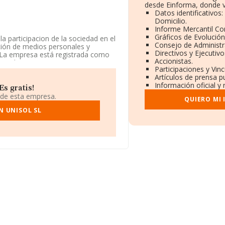
desde Einforma, donde v
Datos identificativos
Domicilio.
Informe Mercantil C
Gráficos de Evolució
la participacion de la sociedad en el
Consejo de Administr
ción de medios personales y
Directivos y Ejecutivo
e. La empresa está registrada como
Accionistas.
 a las empresas n.c.o.p.'. La
Participaciones y Vin
Artículos de prensa p
Información oficial y
 mayo de 2003, sobre la definición
s gratis!
se puede calificar como
 de esta empresa.
QUIERO MI
, comparado con el año anterior,
ido el mismo número de empleados y
N UNISOL SL
ha contado con un número de
uentra en Calle Alfonso Xii núm.
816 empresas, a nivel nacional la
el promedio de la facturación entre
ración de la empresa por encima del
019, la media de antigüedad desde