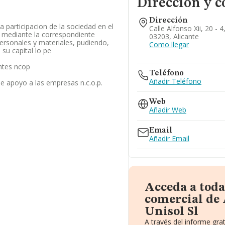
Dirección y c
Dirección
la participacion de la sociedad en el
Calle Alfonso Xii, 20 - 4
s mediante la correspondiente
03203, Alicante
ersonales y materiales, pudiendo,
Como llegar
 su capital lo pe
ntes ncop
Teléfono
Añadir Teléfono
de apoyo a las empresas n.c.o.p.
Web
Añadir Web
Email
Añadir Email
Acceda a toda
comercial de
Unisol Sl
A través del informe gr