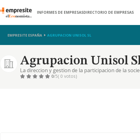
INFORMES DE EMPRESAS
DIRECTORIO DE EMPRESAS
EMPRESITE ESPAÑA
AGRUPACION UNISOL SL
Agrupacion Unisol S
La direccion y gestion de la participacion de la soci
correspondiente organizacion de medios personales
0
/5
( 0 votos)
en su capital lo pe