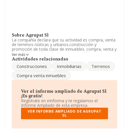
Sobre Agrupat Sl
La compañía declara que su actividad es compra, venta
de terrenos rústicas y urbanos.construcción y
promoción de toda clase de inmuebles. compra, venta y
arrendamiento de toda clase de inmuebles. La empresa
Ver más
aparece inscrita en el Registro Mercantil como Sociedad
Actividades relacionadas
Limitada. Tiene CNAE: 6820 - 'Alquiler de bienes
Construcciones
Inmobiliarias
Terrenos
inmobiliarios por cuenta propia'. No realiza actividad de
importación y/o exportación.
Compra venta inmuebles
Es posible ponerse en contacto con la empresa a través
del teléfono 938891727.
Ver el informe ampliado de Agrupat Sl
La empresa española
Agrupat S.L
, con número de
¡Es gratis!
identificación fiscal B63314009, se encuentra en
Regístrate en eInforma y te regalamos el
Avenida Pius Xii núm. 14, (08500), en el municipio de Vic,
Informe Ampliado de esta empresa.
en Barcelona, Cataluña.
VER INFORME AMPLIADO DE AGRUPAT
SL
Con los datos a disposición de INFORMA sobre 132.555
empresas pertenecientes al sector, la facturación en el
ámbito nacional alcanza los 22.737 millones de euros y