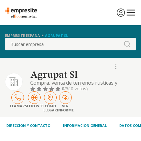
EMPRESITE ESPAÑA
AGRUPAT SL
Buscar
Agrupat Sl
Compra, venta de terrenos rusticas y
urbanos.construccion y promocion de toda
0
/5
( 0 votos)
clase de inmuebles. compra, venta y
arrendamiento de toda clase de inmuebles
LLAMAR
SITIO WEB
CÓMO
VER
LLEGAR
INFORME
DIRECCIÓN Y CONTACTO
INFORMACIÓN GENERAL
DATOS COM