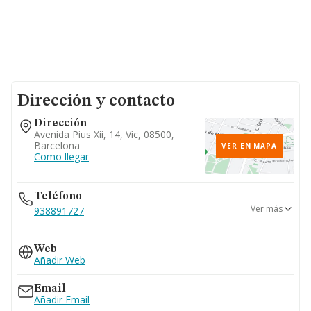
Dirección y contacto
Dirección
Avenida Pius Xii, 14, Vic, 08500,
Barcelona
VER EN MAPA
Como llegar
Teléfono
Ver más
938891727
607...
Web
Ver teléfono 607...
Añadir Web
973275158
Email
Añadir Email