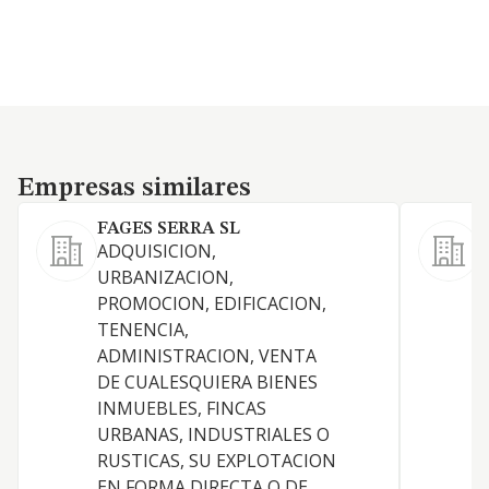
Empresas similares
Empresas similares
FAGES SERRA SL
ADQUISICION,
URBANIZACION,
PROMOCION, EDIFICACION,
TENENCIA,
D
ADMINISTRACION, VENTA
T
DE CUALESQUIERA BIENES
V
INMUEBLES, FINCAS
URBANAS, INDUSTRIALES O
RUSTICAS, SU EXPLOTACION
EN FORMA DIRECTA O DE