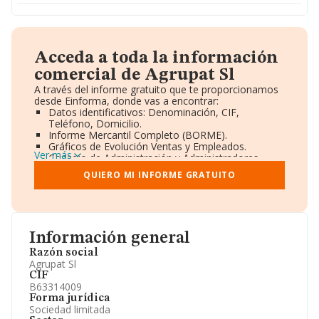
Acceda a toda la información
comercial de Agrupat Sl
A través del informe gratuito que te proporcionamos
desde Einforma, donde vas a encontrar:
Datos identificativos: Denominación, CIF,
Teléfono, Domicilio.
Informe Mercantil Completo (BORME).
Gráficos de Evolución Ventas y Empleados.
Ver más
Consejo de Administración y Administradores.
Directivos y Ejecutivos.
QUIERO MI INFORME GRATUITO
Accionistas.
Participaciones y Vinculaciones en otras empresas.
Artículos de prensa publicados sobre la empresa.
Información oficial y registral complementaria.
Información general
Razón social
Agrupat Sl
CIF
B63314009
Forma jurídica
Sociedad limitada