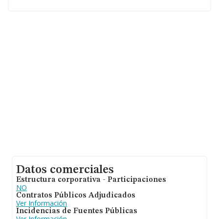
se estima que el promedio de la facturación entre todas
las empresas es de 171 mil euros. Como información
adicional de interés, la media de antigüedad desde la
constitución es de 24 años. La media de empleados de
las empresas es de 1.
Datos comerciales
Estructura corporativa - Participaciones
NO
Contratos Públicos Adjudicados
Ver Información
Incidencias de Fuentes Públicas
Ver Información