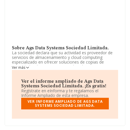
Sobre Ags Data Systems Sociedad Limitada.
La sociedad declara que su actividad es proveedor de
servicios de almacenamiento y cloud computing
especializado en ofrecer soluciones de copias de
seguridad y almacenamiento en la nube a pequeñas y
Ver más
medianas empresas -pymes-, mediante: -
almacenamiento seguro y escalable, utilizando
tecnología ceph para ofrecer almacenamiento
Ver el informe ampliado de Ags Data
redundante. La empresa es una Sociedad Limitada.
Systems Sociedad Limitada. ¡Es gratis!
Clasifica su actividad CNAE como '%cnae%', código
Regístrate en eInforma y te regalamos el
8009. La empresa no tiene actividad en mercados
Informe Ampliado de esta empresa.
exteriores.
VER INFORME AMPLIADO DE AGS DATA
SYSTEMS SOCIEDAD LIMITADA.
La sociedad española
Ags Data Systems Sociedad
Limitada
, CIF B75322685, tiene domicilio fiscal en Calle
Doctor Diaz Emparanza núm. 1 A 4 A, (48002), en el
municipio de Bilbao, en Vizcaya, País Vasco.