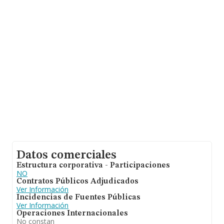
En relación con el sector y disponiendo de los datos de
hasta 3.648 empresas, la facturación en el ámbito
nacional alcanza los 1.341 millones de euros y la media
de facturación de ventas entre todas las compañías
alcanza los 367 mil euros. Teniendo en cuenta la
información sobre Vizcaya, en la base de datos de
INFORMA aparecen 52 empresas, con ventas de 11
millones de euros. Para aportar ulterior información de
interés en el ámbito sectorial, la antigüedad alcanza los
16 años desde la constitución. La media de empleados
es de 6.
Datos comerciales
Estructura corporativa - Participaciones
NO
Contratos Públicos Adjudicados
Ver Información
Incidencias de Fuentes Públicas
Ver Información
Operaciones Internacionales
No constan