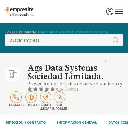
EMPRESITE ESPAÑA
AGS DATA SYSTEMS SOCIEDAD LIMITADA.
Buscar
Ags Data Systems
Sociedad Limitada.
Proveedor de servicios de almacenamiento y
cloud computing especializado en ofrecer
0
/5
( 0 votos)
soluciones de copias de seguridad y
almacenamiento en la nube a pequeñas y
medianas empresas -pymes-, mediante: -
LLAMAR
SITIO WEB
CÓMO
VER
LLEGAR
INFORME
almacenamiento seguro y escalable,
utilizando tecnología ceph para ofrecer
almacenamiento redundante
DIRECCIÓN Y CONTACTO
INFORMACIÓN GENERAL
DATOS COM