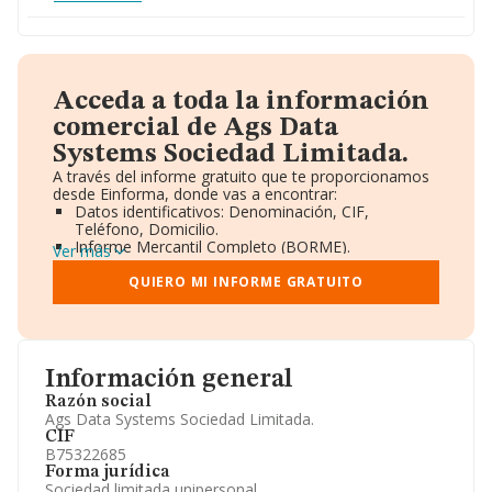
Acceda a toda la información
comercial de Ags Data
Systems Sociedad Limitada.
A través del informe gratuito que te proporcionamos
desde Einforma, donde vas a encontrar:
Datos identificativos: Denominación, CIF,
Teléfono, Domicilio.
Informe Mercantil Completo (BORME).
Ver más
Gráficos de Evolución Ventas y Empleados.
Consejo de Administración y Administradores.
QUIERO MI INFORME GRATUITO
Directivos y Ejecutivos.
Accionistas.
Participaciones y Vinculaciones en otras empresas.
Artículos de prensa publicados sobre la empresa.
Información oficial y registral complementaria.
Información general
Razón social
Ags Data Systems Sociedad Limitada.
CIF
B75322685
Forma jurídica
Sociedad limitada unipersonal