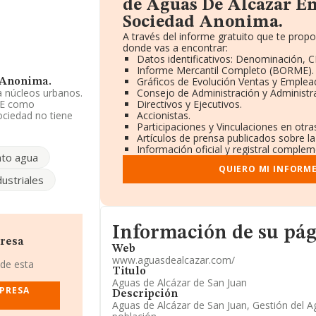
de Aguas De Alcazar E
Sociedad Anonima.
A través del informe gratuito que te pro
donde vas a encontrar:
Datos identificativos: Denominación, CI
Informe Mercantil Completo (BORME).
Gráficos de Evolución Ventas y Emplea
 Anonima.
a núcleos urbanos.
Consejo de Administración y Administr
NAE como
Directivos y Ejecutivos.
ociedad no tiene
Accionistas.
Participaciones y Vinculaciones en otr
Artículos de prensa publicados sobre l
y teniendo en
Información oficial y registral complem
nto agua
un número de
QUIERO MI INFORM
dustriales
ción, en los
 subido de hasta 8
. Se encuentran
Informacion de su página web
de Servicios
Información de su pá
.A
; sin embargo,
presa
Web
 de Blanes S.A
y
www.aguasdealcazar.com/
, pasando de la
 de esta
Titulo
or posicionadas
Aguas de Alcázar de San Juan
ectos Hoteleros
MPRESA
Descripción
o
Inserber S.L
y
Aguas de Alcázar de San Juan, Gestión del Ag
g provincial,