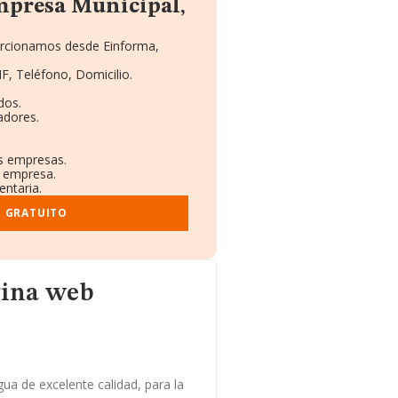
mpresa Municipal,
porcionamos desde Einforma,
F, Teléfono, Domicilio.
dos.
adores.
as empresas.
a empresa.
entaria.
E GRATUITO
gina web
ua de excelente calidad, para la