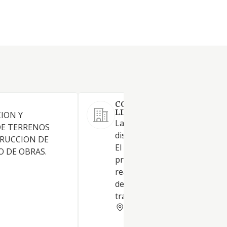
CONDE WATER, SOCIEDAD
LIMITADA.
ION Y
La captación, depuración y
DE TERRENOS
distribución de agua -CNAE 3
TRUCCION DE
El tratamiento de agua para
O DE OBRAS.
procesos industriales y la
realización de la obra civil
destinada a la ejecución de d
tratamientos
CIUDAD REAL