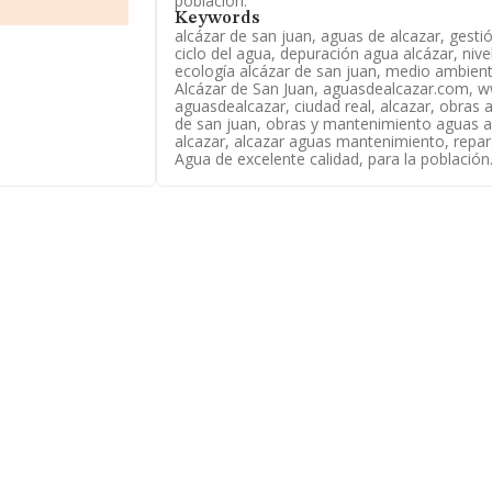
población.
Keywords
alcázar de san juan, aguas de alcazar, gesti
éfono 926550820 y
ciclo del agua, depuración agua alcázar, niv
ecología alcázar de san juan, medio ambient
Alcázar de San Juan, aguasdealcazar.com, 
aguasdealcazar, ciudad real, alcazar, obras a
d Anónima
,
de san juan, obras y mantenimiento aguas al
. 1, (13600), en el
alcazar, alcazar aguas mantenimiento, repar
.
Agua de excelente calidad, para la población
8 compañías, a
y en 2025 la media
 millones de
la base de datos
zado los 12
 relativa al
 de 21; la
pal, Sociedad
banos. Se ha
y distribución de
ritorio nacional,