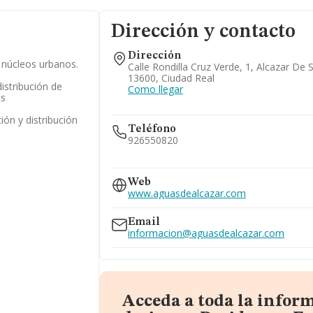
Dirección y contacto
Dirección
 núcleos urbanos.
Calle Rondilla Cruz Verde, 1, Alcazar De 
13600, Ciudad Real
istribución de
Como llegar
os
ión y distribución
Teléfono
926550820
669...
Web
Ver teléfono 669...
www.aguasdealcazar.com
Email
informacion@aguasdealcazar.com
Acceda a toda la infor