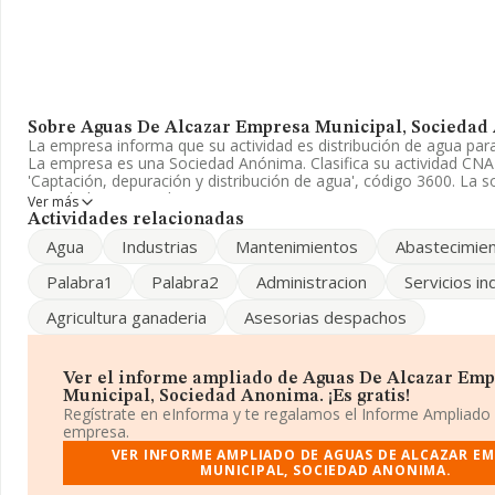
Sobre Aguas De Alcazar Empresa Municipal, Sociedad
La empresa informa que su actividad es distribución de agua par
La empresa es una Sociedad Anónima. Clasifica su actividad C
'Captación, depuración y distribución de agua', código 3600. La s
actividad en mercados exteriores.
Ver más
Actividades relacionadas
En el último año el número de empleados ha permanecido igual 
Agua
Industrias
Mantenimientos
Abastecimie
cuenta la información disponible en INFORMA, ha dispuesto de 
empleados por encima de la media de sector.
Palabra1
Palabra2
Administracion
Servicios in
Respecto a la posición de la empresa según los niveles de factura
Agricultura ganaderia
Asesorias despachos
distintos rankings, INFORMA facilita la siguiente información: ha
puestos en 2025 a nivel sectorial, pasando del 155 al 147 puesto
mejor posicionadas las siguientes empresas del sector:
Gestión 
Urbanos de Baleares S.A
y
Aigues Municipals de Paterna S
Ver el informe ampliado de Aguas De Alcazar Em
éstas son algunas de las empresas que están más abajo:
Aigues
Municipal, Sociedad Anonima. ¡Es gratis!
Seta Ph Technology S.L
. Ha progresado en el ranking nacional
Regístrate en eInforma y te regalamos el Informe Ampliado
posición 50.271 a 45.314, subiendo 4.957 puestos. Aparecen mej
empresa.
las siguientes compañías:
Selec Envas 2004 S.L
y
Nuevos Proy
VER INFORME AMPLIADO DE AGUAS DE ALCAZAR E
Lanzarote S.L
, en cambio, está por encima de compañías com
MUNICIPAL, SOCIEDAD ANONIMA.
Spb Cpg Spain S.L
. La empresa ha subido 27 puestos en el rankin