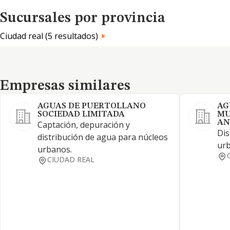
Sucursales por provincia
Ciudad real (5 resultados)
Empresas similares
Empresas similares
AGUAS DE PUERTOLLANO
AG
SOCIEDAD LIMITADA
MU
AN
Captación, depuración y
Dis
distribución de agua para núcleos
ur
urbanos.
CIUDAD REAL