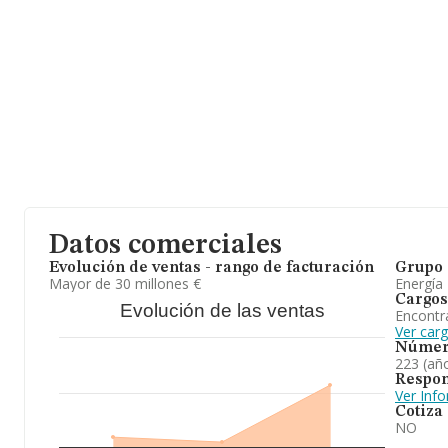
En base a la información de la que dispone INFORMA sobre 2.098
en el ámbito nacional alcanza los 9.092 millones de euros y se e
facturación entre todas las empresas es de 4 millones de euros.
de la provincia (hablamos de Sevilla), en la base de datos de I
empresas, con ventas en 2025 de hasta 370 millones de euros. 
de interés, los empleados de media son 21. La antigüedad alcanz
constitución.
En definitiva, la actividad de
Aguas del Huesna M.P. S.L
está en
depuración de agua para núcleos urbanos. En cuanto al ranking de 
empresa ha ganado posiciones. Se ha posicionado mejor en el ran
empresas presentes en el territorio) frente al 2024.
Datos comerciales
Evolución de ventas - rango de facturación
Grupo 
Mayor de 30 millones €
Energía
Cargos
Evolución de las ventas
Encontr
Ver car
Númer
223 (añ
Respon
Ver Inf
Cotiza
NO