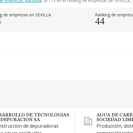
de Empresas Nacional
, la 173 en el ranking de empresas de SEVILLA, y
g de empresas en SEVILLA
Ranking de empresa
3
44
SARROLLO DE TECNOLOGIAS
AGUA DE CAR
 DEPURACION SA
SOCIEDAD LIM
strucción de depuradoras
Producción, dist