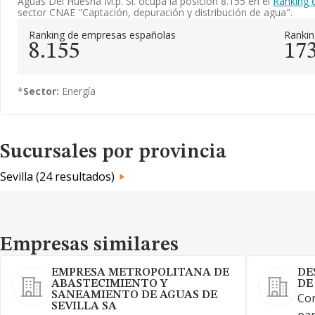
Aguas Del Huesna M.p. Sl. ocupa la posición 8.155 en el
Ranking 
sector CNAE "Captación, depuración y distribución de agua".
Ranking de empresas españolas
Rankin
8.155
17
*
Sector:
Energía
Sucursales por provincia
Sevilla (24 resultados)
Empresas similares
Empresas similares
EMPRESA METROPOLITANA DE
DE
ABASTECIMIENTO Y
DE
SANEAMIENTO DE AGUAS DE
Con
SEVILLA SA