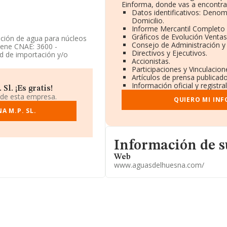
Einforma, donde vas a encontra
Datos identificativos: Denom
Domicilio.
Informe Mercantil Completo
Gráficos de Evolución Venta
ación de agua para núcleos
Consejo de Administración y
iene CNAE: 3600 -
Directivos y Ejecutivos.
ad de importación y/o
Accionistas.
Participaciones y Vinculacio
Artículos de prensa publicad
tos rankings: la empresa se
Información oficial y registr
delante de la empresa están
l. ¡Es gratis!
anta Cruz de Tenerife
 de esta empresa.
QUIERO MI IN
argo, éstas son algunas de
A M.P. SL.
.A
y
Aigues I Sanejament
ubido 425 puestos, pasando
l ranking:
Lafinca Real
rgo, entre las compañías
Informacion de su página we
iver Sociedad Anónima
y
Información de 
e 10 puestos
Web
www.aguasdelhuesna.com/
l número de teléfono
www.aguasdelhuesna.com
.
e identificación fiscal
úm. S/N Planta 11, (41020),