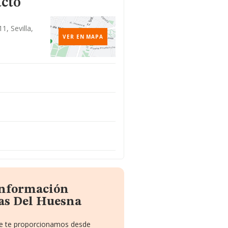
acto
1, Sevilla,
VER EN MAPA
información
as Del Huesna
que te proporcionamos desde