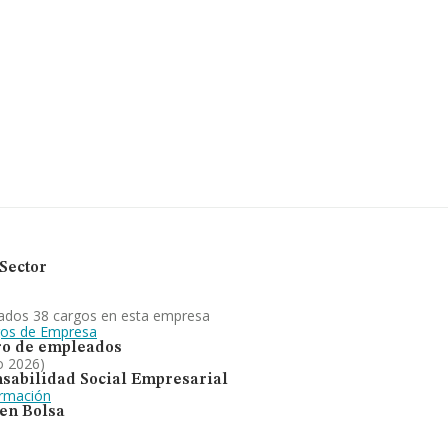
 compañías, la facturación
stima que el promedio de la
 Respecto a la información
NFORMA aparecen 47
Como información adicional
a los 25 años desde la
focada en abastecimiento y
la provincia de Sevilla, la
king nacional (de todas las
Sector
ados 38 cargos en esta empresa
gos de Empresa
o de empleados
o 2026)
sabilidad Social Empresarial
ormación
 en Bolsa