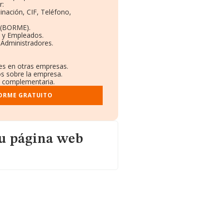
r:
inación, CIF, Teléfono,
 (BORME).
s y Empleados.
 Administradores.
nes en otras empresas.
os sobre la empresa.
al complementaria.
FORME GRATUITO
b
su página web