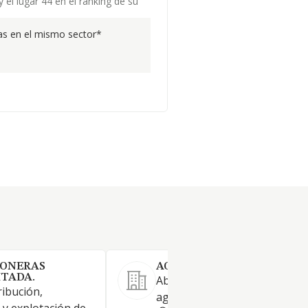
 el lugar 44 en el ranking de su
s en el mismo sector*
BONERAS
AGUAS DEL HUESNA M.P. SL
ITADA.
Abastecimiento y depuración
ribución,
agua para núcleos urbanos.