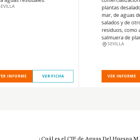
a aguas residuales.
comercialización
SEVILLA
plantas desalad
mar, de aguas d
salados y de otr
residuos, como a
salmuera de pla
SEVILLA
VER INFORME
VER FICHA
VER INFORME
¿Cuál es el CIF de Aguas Del Huesna M.p