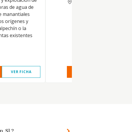
 y explotación de
SEVILLA
oras de agua de
e manantiales
os orígenes y
lpechín o la
ntas existentes
VER FICHA
VER INFORME
VER FIC
. Sl.?