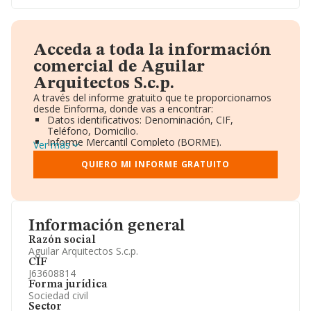
Acceda a toda la información
comercial de Aguilar
Arquitectos S.c.p.
A través del informe gratuito que te proporcionamos
desde Einforma, donde vas a encontrar:
Datos identificativos: Denominación, CIF,
Teléfono, Domicilio.
Informe Mercantil Completo (BORME).
Ver más
Gráficos de Evolución Ventas y Empleados.
Consejo de Administración y Administradores.
QUIERO MI INFORME GRATUITO
Directivos y Ejecutivos.
Accionistas.
Participaciones y Vinculaciones en otras empresas.
Artículos de prensa publicados sobre la empresa.
Información oficial y registral complementaria.
Información general
Razón social
Aguilar Arquitectos S.c.p.
CIF
J63608814
Forma jurídica
Sociedad civil
Sector