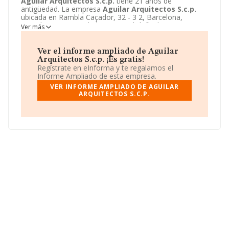
Aguilar Arquitectos S.c.p.
tiene 21 años de
antigüedad. La empresa
Aguilar Arquitectos S.c.p.
ubicada en Rambla Caçador, 32 - 3 2, Barcelona,
Barcelona. Su actividad CNAE está definida como 7111 -
Ver más
Servicios técnicos de arquitectura. La forma jurídica de
Aguilar Arquitectos S.c.p.
es Sociedad civil.
Ver el informe ampliado de Aguilar
Arquitectos S.c.p. ¡Es gratis!
Regístrate en eInforma y te regalamos el
Informe Ampliado de esta empresa.
VER INFORME AMPLIADO DE AGUILAR
ARQUITECTOS S.C.P.