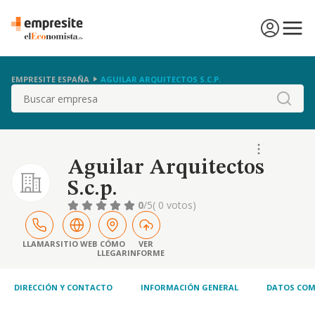
EMPRESITE ESPAÑA
AGUILAR ARQUITECTOS S.C.P.
Buscar
Aguilar Arquitectos
S.c.p.
0
/5
( 0 votos)
LLAMAR
SITIO WEB
CÓMO
VER
LLEGAR
INFORME
DIRECCIÓN Y CONTACTO
INFORMACIÓN GENERAL
DATOS COM