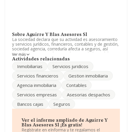
Sobre Aguirre Y Blas Asesores Sl
La sociedad declara que su actividad es asesoramiento
y servicios jurídicos, financieros, contables y de gestión,
sociedad agencia, correduría afecta a seguros, así
como los servicios relativos a la propiedad inmobiliaria.
Ver más
La empresa está registrada como Sociedad Limitada. La
Actividades relacionadas
actividad de referencia CNAE corresponde a 'Actividades
Inmobiliarias
Servicios juridicos
jurídicas', cuyo Código es 6910. La compañía no tiene
actividad en mercados exteriores.
Servicios financieros
Gestion inmobiliaria
En base a la Recomendación 2003/361/CE de la
Agencia inmobiliaria
Contables
Comisión, de 6 de mayo de 2003, sobre la definición de
microempresas, pequeñas y medianas empresas, la
Servicios empresas
Asesorias despachos
compañía se puede calificar como microempresa. Ha
contado con el mismo número de empleados y
Bancos cajas
Seguros
atendiendo a los datos disponibles en INFORMA, el
número de empleados de la compañía ha estado por
debajo de la media de sector.
Ver el informe ampliado de Aguirre Y
Dentro del ranking de empresas elaborado por
Blas Asesores Sl ¡Es gratis!
INFORMA, atendiendo a los niveles de facturación de la
Regístrate en eInforma y te regalamos el