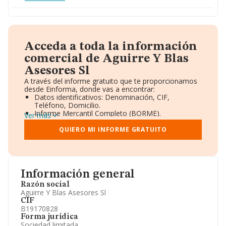
Acceda a toda la información
comercial de Aguirre Y Blas
Asesores Sl
A través del informe gratuito que te proporcionamos
desde Einforma, donde vas a encontrar:
Datos identificativos: Denominación, CIF,
Teléfono, Domicilio.
Informe Mercantil Completo (BORME).
Ver más
Gráficos de Evolución Ventas y Empleados.
Consejo de Administración y Administradores.
QUIERO MI INFORME GRATUITO
Directivos y Ejecutivos.
Accionistas.
Participaciones y Vinculaciones en otras empresas.
Artículos de prensa publicados sobre la empresa.
Información oficial y registral complementaria.
Información general
Razón social
Aguirre Y Blas Asesores Sl
CIF
B19170828
Forma jurídica
Sociedad limitada