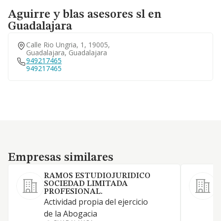
Aguirre y blas asesores sl en
Guadalajara
Calle Rio Ungria, 1, 19005,
Guadalajara, Guadalajara
949217465
949217465
Empresas similares
Empresas similares
RAMOS ESTUDIOJURIDICO
SOCIEDAD LIMITADA
PROFESIONAL.
1
Actividad propia del ejercicio
l
de la Abogacia
P