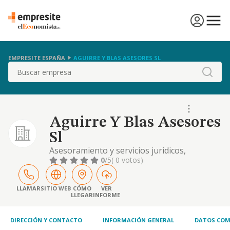
EMPRESITE ESPAÑA
AGUIRRE Y BLAS ASESORES SL
Buscar
Aguirre Y Blas Asesores
Sl
Asesoramiento y servicios juridicos,
financieros, contables y de gestion, sociedad
0
/5
( 0 votos)
agencia, correduria afecta a seguros, asi
como los servicios relativos a la propiedad
inmobiliaria.
LLAMAR
SITIO WEB
CÓMO
VER
LLEGAR
INFORME
DIRECCIÓN Y CONTACTO
INFORMACIÓN GENERAL
DATOS COM