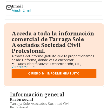
Email
Añadir Email
Acceda a toda la información
comercial de Tarraga Sole
Asociados Sociedad Civil
Profesional.
A través del informe gratuito que te proporcionamos
desde Einforma, donde vas a encontrar:
Datos identificativos: Denominación, CIF,
Ver más
Teléfono, Domicilio.
Informe Mercantil Completo (BORME).
QUIERO MI INFORME GRATUITO
Gráficos de Evolución Ventas y Empleados.
Consejo de Administración y Administradores.
Directivos y Ejecutivos.
Accionistas.
Participaciones y Vinculaciones en otras empresas.
Información general
Artículos de prensa publicados sobre la empresa.
Información oficial y registral complementaria.
Razón social
Tarraga Sole Asociados Sociedad Civil
Profesional.