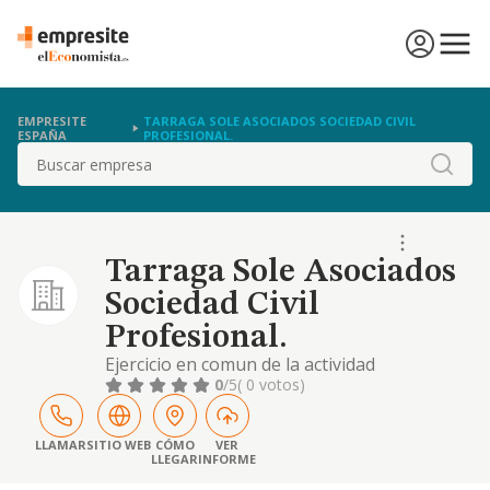
EMPRESITE
TARRAGA SOLE ASOCIADOS SOCIEDAD CIVIL
ESPAÑA
PROFESIONAL.
Buscar
Tarraga Sole Asociados
Sociedad Civil
Profesional.
Ejercicio en comun de la actividad
profesional de la abogacia.
0
/5
( 0 votos)
LLAMAR
SITIO WEB
CÓMO
VER
LLEGAR
INFORME