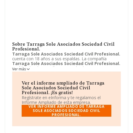
Sobre Tarraga Sole Asociados Sociedad Civil
Profesional.
Tarraga Sole Asociados Sociedad Civil Profesional.
cuenta con 18 años a sus espaldas. La compañía
Tarraga Sole Asociados Sociedad Civil Profesional.
está localizada en Calle gran via de Lluis Companys, 250
Ver más
- P. 6 PTA. 2. Su actividad CNAE se ubica dentro de 6910
- Actividades jurídicas.
Tarraga Sole Asociados
Sociedad Civil Profesional.
tiene un modelo de
Ver el informe ampliado de Tarraga
sociedad Sociedad civil profesional.
Sole Asociados Sociedad Civil
Profesional. ¡Es gratis!
Regístrate en eInforma y te regalamos el
Informe Ampliado de esta empresa.
VER INFORME AMPLIADO DE TARRAGA
SOLE ASOCIADOS SOCIEDAD CIVIL
PROFESIONAL.