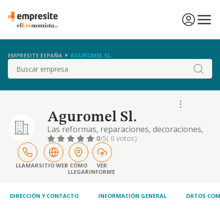
EMPRESITE ESPAÑA
AGUROMEL SL.
Buscar
Aguromel Sl.
Las reformas, reparaciones, decoraciones,
instalaciones electricas, fontaneria,
0
/5
( 0 votos)
contraincendios, camaras de frio,
calefaccion, placas solares,
hidrocompresores, etc
LLAMAR
SITIO WEB
CÓMO
VER
LLEGAR
INFORME
DIRECCIÓN Y CONTACTO
INFORMACIÓN GENERAL
DATOS COM