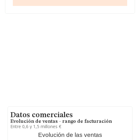
empresas pertenecientes al sector, a nivel nacional la
facturación asciende a 1.298 millones de euros y en
2005 la media de facturación de ventas entre todas las
compañías alcanza los 271 mil euros. Teniendo en
cuenta la información sobre Las Palmas, en la base de
datos INFORMA constan 21 empresas, con ventas en
2005 de hasta 1 millón de euros. Por último, con el fin
de ampliar la información relativa al ámbito de la
empresa, la antigüedad alcanza los 22 años desde la
constitución. La media de empleados es de 3.
Datos comerciales
Evolución de ventas - rango de facturación
Entre 0,6 y 1,5 millones €
Evolución de las ventas