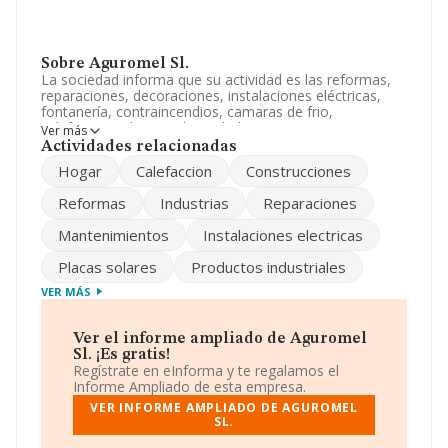
Sobre Aguromel Sl.
La sociedad informa que su actividad es las reformas,
reparaciones, decoraciones, instalaciones eléctricas,
fontanería, contraincendios, camaras de frio,
calefaccion, placas solares, hidrocompresores, etc. La
Ver más
sociedad está inscrita en el Registro Mercantil como
Actividades relacionadas
Sociedad Limitada. Clasifica su actividad CNAE como
Hogar
Calefaccion
Construcciones
'Cultivo de cereales (excepto arroz), leguminosas y
semillas oleaginosas', código 0111. La compañía no
Reformas
Industrias
Reparaciones
tiene actividad en mercados exteriores.
Mantenimientos
Instalaciones electricas
Ha tenido el mismo número de profesionales y teniendo
en cuenta la información disponible en INFORMA, ha
Placas solares
Productos industriales
dispuesto de un número de empleados por encima de la
media de sector.
VER MÁS
Para llamar las oficinas se puede hacer a través del
número 928331477.
Ver el informe ampliado de Aguromel
Sl. ¡Es gratis!
La empresa española
Aguromel S.L
, con NIF
Regístrate en eInforma y te regalamos el
B35736271, se encuentra en Calle Zacatecas núm. 2,
Informe Ampliado de esta empresa.
(35016), en el municipio de Las Palmas De Gran
VER INFORME AMPLIADO DE AGUROMEL
Canaria, en Las Palmas, Islas Canarias.
SL.
Con los datos a disposición de INFORMA sobre 4.786