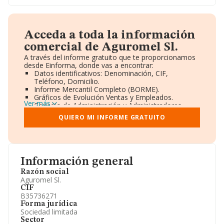
Acceda a toda la información
comercial de Aguromel Sl.
A través del informe gratuito que te proporcionamos
desde Einforma, donde vas a encontrar:
Datos identificativos: Denominación, CIF,
Teléfono, Domicilio.
Informe Mercantil Completo (BORME).
Gráficos de Evolución Ventas y Empleados.
Ver más
Consejo de Administración y Administradores.
Directivos y Ejecutivos.
QUIERO MI INFORME GRATUITO
Accionistas.
Participaciones y Vinculaciones en otras empresas.
Artículos de prensa publicados sobre la empresa.
Información oficial y registral complementaria.
Información general
Razón social
Aguromel Sl.
CIF
B35736271
Forma jurídica
Sociedad limitada
Sector