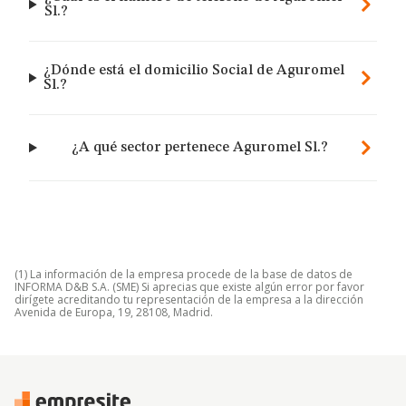
Sl.?
¿Dónde está el domicilio Social de Aguromel
Sl.?
¿A qué sector pertenece Aguromel Sl.?
(1) La información de la empresa procede de la base de datos de
INFORMA D&B S.A. (SME) Si aprecias que existe algún error por favor
dirígete acreditando tu representación de la empresa a la dirección
Avenida de Europa, 19, 28108, Madrid.