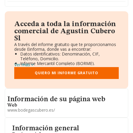
Acceda a toda la información
comercial de Agustin Cubero
Sl
A través del informe gratuito que te proporcionamos
desde Einforma, donde vas a encontrar:
Datos identificativos: Denominación, CIF,
Teléfono, Domicilio.
Informe Mercantil Completo (BORME).
Ver más
Gráficos de Evolución Ventas y Empleados.
Consejo de Administración y Administradores.
QUIERO MI INFORME GRATUITO
Directivos y Ejecutivos.
Accionistas.
Participaciones y Vinculaciones en otras empresas.
Artículos de prensa publicados sobre la empresa.
Informacion de su página web
Información oficial y registral complementaria.
Información de su página web
Web
www.bodegascubero.es/
Información general