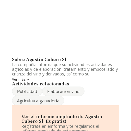
Sobre Agustin Cubero Sl
La compañía informa que su actividad es actividades
agrícolas y de elaboración, tratamiento y embotellado y
crianza del vino y derivados, así como su
comercialización, compra y venta, exportación y
Ver más
publicidad. La empresa aparece inscrita en el Registro
Actividades relacionadas
Mercantil como Sociedad Limitada. Su CNAE
Publicidad
Elaboracion vino
corresponde a 4634 con código 'Comercio al por mayor
de bebidas'. La empresa es importadora.
Agricultura ganaderia
Los empleados han aumentado un 25% y según las
cifras existentes en la base de datos de INFORMA, el
número de empleados ha estado por encima de la
Ver el informe ampliado de Agustin
media de sector.
Cubero Sl ¡Es gratis!
Regístrate en eInforma y te regalamos el
Dentro del ranking de empresas elaborado por
Informe Ampliado de esta empresa.