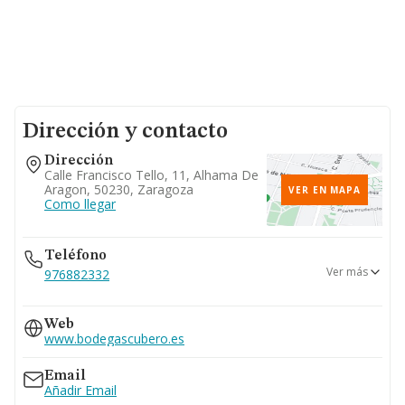
Dirección y contacto
Dirección
Calle Francisco Tello, 11, Alhama De
Aragon, 50230, Zaragoza
VER EN MAPA
Como llegar
Teléfono
Ver más
976882332
976210985
Web
876280770
www.bodegascubero.es
976886606
Email
Añadir Email