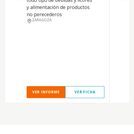
todo tipo de bebidas y licores
t
y alimentación de productos
no perecederos
ZARAGOZA
VER INFORME
VER FICHA