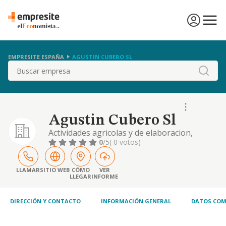
EMPRESITE ESPAÑA
AGUSTIN CUBERO SL
Buscar
Agustin Cubero Sl
Actividades agricolas y de elaboracion,
tratamiento y embotellado y crianza del vino
0
/5
( 0 votos)
y derivados, asi como su comercializacion,
compra y venta, exportacion y publicidad.
LLAMAR
SITIO WEB
CÓMO
VER
LLEGAR
INFORME
DIRECCIÓN Y CONTACTO
INFORMACIÓN GENERAL
DATOS COM