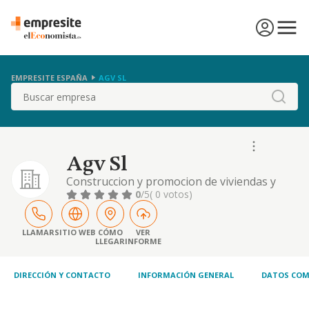
EMPRESITE ESPAÑA
AGV SL
Buscar
Agv Sl
Construccion y promocion de viviendas y
fabricacion de viguetas y bovedillas.
0
/5
( 0 votos)
LLAMAR
SITIO WEB
CÓMO
VER
LLEGAR
INFORME
DIRECCIÓN Y CONTACTO
INFORMACIÓN GENERAL
DATOS COM