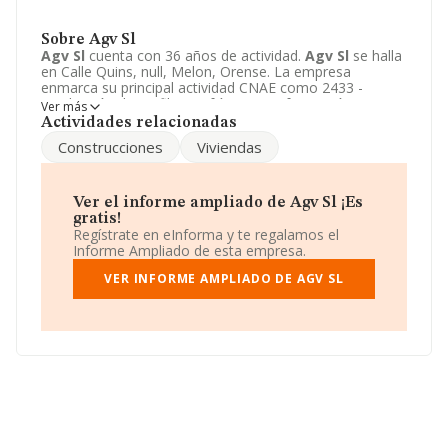
Sobre Agv Sl
Agv Sl
cuenta con 36 años de actividad.
Agv Sl
se halla
en Calle Quins, null, Melon, Orense. La empresa
enmarca su principal actividad CNAE como 2433 -
Producción de perfiles en frío por conformación con
Ver más
plegado.
Agv Sl
toma la forma jurídica de Sociedad
Actividades relacionadas
limitada. El intervalo de ventas de esta empresa es
Construcciones
Viviendas
Menor de 300 mil €.
Ver el informe ampliado de Agv Sl ¡Es
gratis!
Regístrate en eInforma y te regalamos el
Informe Ampliado de esta empresa.
VER INFORME AMPLIADO DE AGV SL