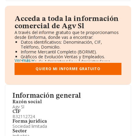
Acceda a toda la información
comercial de Agv Sl
A través del informe gratuito que te proporcionamos
desde Einforma, donde vas a encontrar:
Datos identificativos: Denominación, CIF,
Teléfono, Domicilio.
Informe Mercantil Completo (BORME).
Gráficos de Evolución Ventas y Empleados.
Ver más
Consejo de Administración y Administradores.
Directivos y Ejecutivos.
QUIERO MI INFORME GRATUITO
Accionistas.
Participaciones y Vinculaciones en otras empresas.
Artículos de prensa publicados sobre la empresa.
Información oficial y registral complementaria.
Información general
Razón social
Agv Sl
CIF
B32112724
Forma jurídica
Sociedad limitada
Sector
Industria