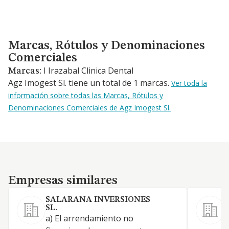
Marcas, Rótulos y Denominaciones Comerciales
Marcas, Rótulos y Denominaciones
Comerciales
I Irazabal Clinica Dental
Marcas:
Agz Imogest Sl. tiene un total de 1 marcas.
Ver toda la
información sobre todas las Marcas, Rótulos y
Denominaciones Comerciales de Agz Imogest Sl.
Empresas similares
Empresas similares
SALARANA INVERSIONES
SL.
a) El arrendamiento no
L