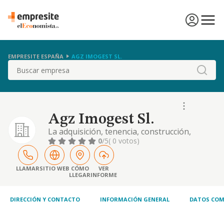
EMPRESITE ESPAÑA
AGZ IMOGEST SL.
Buscar
Agz Imogest Sl.
La adquisición, tenencia, construcción,
promoción, administración, explotación en
0
/5
( 0 votos)
forma de arriendo o de cualquiera otra
forma admitida en derecho, disfrute y
enajenación de viviendas, apartamentos,
LLAMAR
SITIO WEB
CÓMO
VER
LLEGAR
INFORME
locales industriales y de negocio y, en
general, de toda clase de bienes inmuebles,
etc.,
DIRECCIÓN Y CONTACTO
INFORMACIÓN GENERAL
DATOS COM