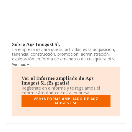
Sobre Agz Imogest Sl.
La empresa declara que su actividad es la adquisición,
tenencia, construcción, promoción, administración,
explotación en forma de arriendo o de cualquiera otra
forma admitida en derecho, disfrute y enajenación de
Ver más
viviendas, apartamentos, locales industriales y de
negocio y, en general, de toda clase de bienes
inmuebles, etc.,. La empresa aparece inscrita en el
Ver el informe ampliado de Agz
Registro Mercantil como Sociedad Limitada. Clasifica su
Imogest Sl. ¡Es gratis!
actividad CNAE como 'Compraventa de bienes
Regístrate en eInforma y te regalamos el
inmobiliarios por cuenta propia', código 6811. No realiza
Informe Ampliado de esta empresa.
actividad de importación y/o exportación.
VER INFORME AMPLIADO DE AGZ
IMOGEST SL.
La empresa española
Agz Imogest S.L
, CIF
B42935965, se encuentra en Calle Julian Etxeberria núm.
12 Plt 1 Dr, (20600), en el municipio de Eibar, en
Guipúzcoa, País Vasco.
En relación con el sector y disponiendo de los datos de