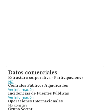
hasta 67.992 empresas, a nivel nacional la facturación
asciende a 7.139 millones de euros y el promedio de la
facturación de ventas entre todas las compañías
asciende a los 105 mil euros. En relación con la
información de la provincia de Guipúzcoa, en la base de
datos INFORMA constan 590 empresas, cuyas ventas
han obtenido los 45 millones de euros. Con el fin de
ampliar la información relativa a las compañías, la
media de empleados es de 1. La media de antigüedad
desde la constitución es de 13 años.
Datos comerciales
Estructura corporativa - Participaciones
NO
Contratos Públicos Adjudicados
Ver Información
Incidencias de Fuentes Públicas
Ver Información
Operaciones Internacionales
No constan
Grupo Sector