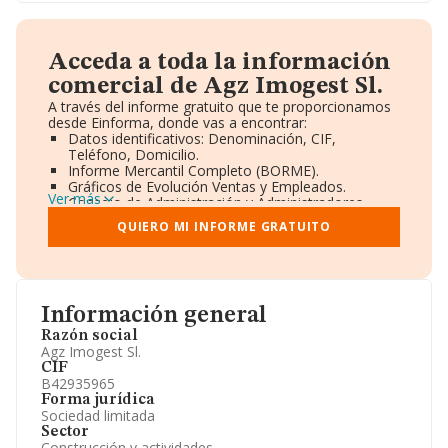
Acceda a toda la información
comercial de Agz Imogest Sl.
A través del informe gratuito que te proporcionamos
desde Einforma, donde vas a encontrar:
Datos identificativos: Denominación, CIF,
Teléfono, Domicilio.
Informe Mercantil Completo (BORME).
Gráficos de Evolución Ventas y Empleados.
Ver más
Consejo de Administración y Administradores.
Directivos y Ejecutivos.
QUIERO MI INFORME GRATUITO
Accionistas.
Participaciones y Vinculaciones en otras empresas.
Artículos de prensa publicados sobre la empresa.
Información oficial y registral complementaria.
Información general
Razón social
Agz Imogest Sl.
CIF
B42935965
Forma jurídica
Sociedad limitada
Sector
Construcción y actividades