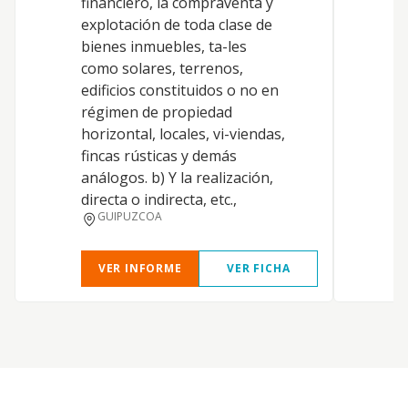
financiero, la compraventa y
d
explotación de toda clase de
c
bienes inmuebles, ta-les
b
como solares, terrenos,
i
edificios constituidos o no en
p
régimen de propiedad
a
horizontal, locales, vi-viendas,
a
fincas rústicas y demás
a
análogos. b) Y la realización,
c
directa o indirecta, etc.,
d
GUIPUZCOA
VER INFORME
VER FICHA