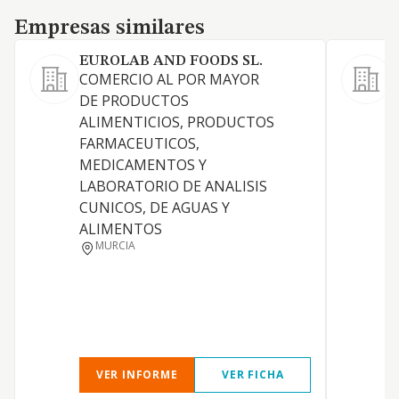
Empresas similares
Empresas similares
EUROLAB AND FOODS SL.
COMERCIO AL POR MAYOR
C
DE PRODUCTOS
d
ALIMENTICIOS, PRODUCTOS
p
FARMACEUTICOS,
m
MEDICAMENTOS Y
a
LABORATORIO DE ANALISIS
y
CUNICOS, DE AGUAS Y
h
ALIMENTOS
p
MURCIA
p
a
y
VER INFORME
VER FICHA