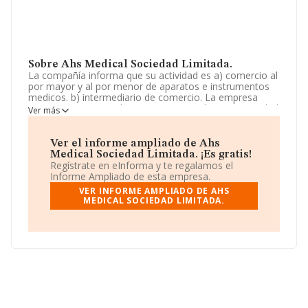
Sobre Ahs Medical Sociedad Limitada.
La compañía informa que su actividad es a) comercio al
por mayor y al por menor de aparatos e instrumentos
medicos. b) intermediario de comercio. La empresa
aparece inscrita en el Registro Mercantil como Sociedad
Ver más
Limitada. Su CNAE corresponde a 4646 con código
'Comercio al por mayor de productos farmacéuticos'. La
compañía no tiene actividad en mercados exteriores.
Ver el informe ampliado de Ahs
Medical Sociedad Limitada. ¡Es gratis!
Para ponerse en contacto con sus oficinas, la empresa
Regístrate en eInforma y te regalamos el
facilita el número de teléfono 968819340.
Informe Ampliado de esta empresa.
VER INFORME AMPLIADO DE AHS
La sociedad española
Ahs Medical Sociedad
MEDICAL SOCIEDAD LIMITADA.
Limitada
, B73721052, tiene su domicilio social
establecido en Calle Castillo De Monteagudo Ed De
Oficinas núm. 9, (30564), en el municipio de Lorqui,
Murcia.
En base a la información de la que dispone INFORMA
sobre 7.469 compañías, la facturación en el ámbito
nacional alcanza los 49.803 millones de euros y se
estima que el promedio de la facturación entre todas
las empresas es de 6 millones de euros. Teniendo en