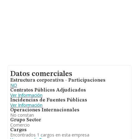
cuenta la información sobre Murcia, en la base de datos
de INFORMA aparecen 176 empresas, con ventas de
3.508 millones de euros. Por último, con el fin de
ampliar la información relativa al ámbito de la empresa,
los empleados de media son 8; la antigüedad desde la
constitución es de 18 años.
Datos comerciales
Estructura corporativa - Participaciones
NO
Contratos Públicos Adjudicados
Ver Información
Incidencias de Fuentes Públicas
Ver Información
Operaciones Internacionales
No constan
Grupo Sector
Comercio
Cargos
Encontrados 1 cargos en esta empresa