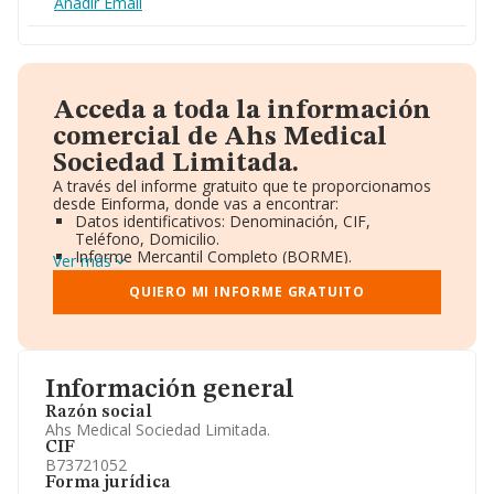
Añadir Email
Acceda a toda la información
comercial de Ahs Medical
Sociedad Limitada.
A través del informe gratuito que te proporcionamos
desde Einforma, donde vas a encontrar:
Datos identificativos: Denominación, CIF,
Teléfono, Domicilio.
Informe Mercantil Completo (BORME).
Ver más
Gráficos de Evolución Ventas y Empleados.
Consejo de Administración y Administradores.
QUIERO MI INFORME GRATUITO
Directivos y Ejecutivos.
Accionistas.
Participaciones y Vinculaciones en otras empresas.
Artículos de prensa publicados sobre la empresa.
Información oficial y registral complementaria.
Información general
Razón social
Ahs Medical Sociedad Limitada.
CIF
B73721052
Forma jurídica