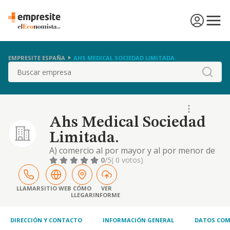
EMPRESITE ESPAÑA
AHS MEDICAL SOCIEDAD LIMITADA.
Buscar
Ahs Medical Sociedad
Limitada.
A) comercio al por mayor y al por menor de
aparatos e instrumentos medicos. b)
0
/5
( 0 votos)
intermediario de comercio
LLAMAR
SITIO WEB
CÓMO
VER
LLEGAR
INFORME
DIRECCIÓN Y CONTACTO
INFORMACIÓN GENERAL
DATOS COM