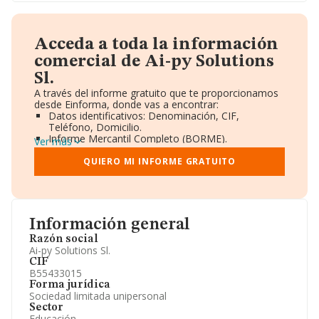
Acceda a toda la información
comercial de Ai-py Solutions
Sl.
A través del informe gratuito que te proporcionamos
desde Einforma, donde vas a encontrar:
Datos identificativos: Denominación, CIF,
Teléfono, Domicilio.
Informe Mercantil Completo (BORME).
Ver más
Gráficos de Evolución Ventas y Empleados.
Consejo de Administración y Administradores.
QUIERO MI INFORME GRATUITO
Directivos y Ejecutivos.
Accionistas.
Participaciones y Vinculaciones en otras empresas.
Artículos de prensa publicados sobre la empresa.
Información oficial y registral complementaria.
Información general
Razón social
Ai-py Solutions Sl.
CIF
B55433015
Forma jurídica
Sociedad limitada unipersonal
Sector
Educación