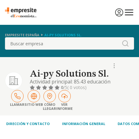
EMPRESITE ESPAÑA
AI-PY SOLUTIONS SL.
Buscar
Ai-py Solutions Sl.
Actividad principal: 85.43 educación
universitaria. otras actividades: 68.20 alquiler
0
/5
( 0 votos)
de bienes inmobiliarios por cuenta propia.
85.32 educación secundaria técnica y
profesional. 73.11 agencias de publicidad.
LLAMAR
SITIO WEB
CÓMO
VER
LLEGAR
INFORME
71.12 servicios técnicos de ingeniería y otras
actividades relacionadas..
DIRECCIÓN Y CONTACTO
INFORMACIÓN GENERAL
DATOS COM