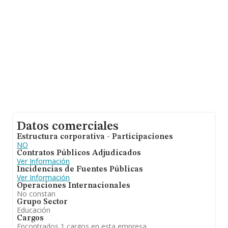
datos INFORMA constan 7 empresas, con ventas de
hasta 1 millón de euros. Por último, con el fin de ampliar
la información relativa al ámbito de la empresa, la
antigüedad alcanza los 14 años desde la constitución.
La media de empleados es de 29.
Datos comerciales
Estructura corporativa - Participaciones
NO
Contratos Públicos Adjudicados
Ver Información
Incidencias de Fuentes Públicas
Ver Información
Operaciones Internacionales
No constan
Grupo Sector
Educación
Cargos
Encontrados 1 cargos en esta empresa