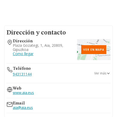
Dirección y contacto
Dirección
Plaza Gozategi, 1, Aia, 20809,
Gipuzkoa
VER EN MAPA
Como llegar
Teléfono
Ver más
943131144
943832353
Web
www.aia.eus
Email
aia@aia.eus