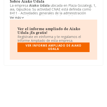
Sobre Aiako Udala
La empresa
Aiako Udala
ubicada en Plaza Gozategi, 1,
aia, Gipuzkoa. Su actividad CNAE está definida como
8411 - Actividades generales de la administración
pública. La forma jurídica de
Aiako Udala
es
Ver más
Corporaciones locales.
Aiako Udala
posee 3
sucursales. Si quiere conseguir más información sobre
Aiako Udala
la encontrará en su web:
Ver el informe ampliado de Aiako
http://www.aia.eus
.
Udala ¡Es gratis!
Regístrate en eInforma y te regalamos el
Informe Ampliado de esta empresa.
VER INFORME AMPLIADO DE AIAKO
UDALA