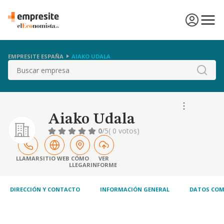
EMPRESITE ESPAÑA
AIAKO UDALA
Buscar
Aiako Udala
0
/5
( 0 votos)
LLAMAR
SITIO WEB
CÓMO
VER
LLEGAR
INFORME
DIRECCIÓN Y CONTACTO
INFORMACIÓN GENERAL
DATOS COM