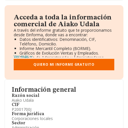
Acceda a toda la información
comercial de Aiako Udala
A través del informe gratuito que te proporcionamos
desde Einforma, donde vas a encontrar:
Datos identificativos: Denominación, CIF,
Teléfono, Domicilio.
Informe Mercantil Completo (BORME).
Gráficos de Evolución Ventas y Empleados.
Ver más
Consejo de Administración y Administradores.
Directivos y Ejecutivos.
QUIERO MI INFORME GRATUITO
Accionistas.
Participaciones y Vinculaciones en otras empresas.
Artículos de prensa publicados sobre la empresa.
Información oficial y registral complementaria.
Información general
Razón social
Aiako Udala
CIF
P2001700J
Forma jurídica
Corporaciones locales
Sector
Administración