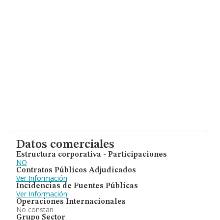
la media de facturación de ventas entre todas las
compañías alcanza los 1 millón de euros. Finalmente,
para completar los datos de sector la media de
empleados es de 18. La antigüedad alcanza los 25 años
desde la constitución.
Datos comerciales
Estructura corporativa - Participaciones
NO
Contratos Públicos Adjudicados
Ver Información
Incidencias de Fuentes Públicas
Ver Información
Operaciones Internacionales
No constan
Grupo Sector