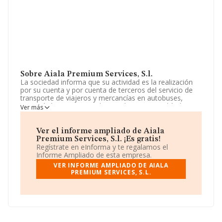
Sobre Aiala Premium Services, S.l.
La sociedad informa que su actividad es la realización
por su cuenta y por cuenta de terceros del servicio de
transporte de viajeros y mercancías en autobuses,
automóviles y en general en cualquier otro vehículo a
Ver más
motor, incluido el transporte de viajeros por carretera
en vehículo turismo y alquiler con conductor y sin
conductor, así como. La empresa es una Sociedad
Ver el informe ampliado de Aiala
Limitada. Tiene CNAE: 4931 - 'Transporte terrestre
Premium Services, S.l. ¡Es gratis!
urbano y suburbano de pasajeros'. La empresa no tiene
Regístrate en eInforma y te regalamos el
actividad en mercados exteriores.
Informe Ampliado de esta empresa.
VER INFORME AMPLIADO DE AIALA
La sociedad española
Aiala Premium Services, S.L
,
PREMIUM SERVICES, S.L.
B01585744, se encuentra en Plaza Boriñaur núm. 5 Bj,
(01470), Amurrio, Álava, País Vasco.
En base a la información de la que dispone INFORMA
sobre 3.683 compañías, en el ámbito nacional la
facturación alcanza la cifra de 4.658 millones de euros y