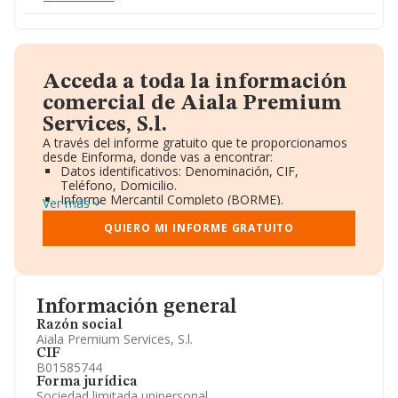
Acceda a toda la información
comercial de Aiala Premium
Services, S.l.
A través del informe gratuito que te proporcionamos
desde Einforma, donde vas a encontrar:
Datos identificativos: Denominación, CIF,
Teléfono, Domicilio.
Informe Mercantil Completo (BORME).
Ver más
Gráficos de Evolución Ventas y Empleados.
Consejo de Administración y Administradores.
QUIERO MI INFORME GRATUITO
Directivos y Ejecutivos.
Accionistas.
Participaciones y Vinculaciones en otras empresas.
Artículos de prensa publicados sobre la empresa.
Información oficial y registral complementaria.
Información general
Razón social
Aiala Premium Services, S.l.
CIF
B01585744
Forma jurídica
Sociedad limitada unipersonal