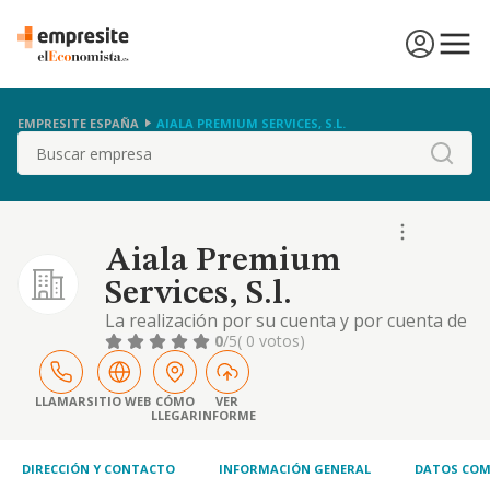
EMPRESITE ESPAÑA
AIALA PREMIUM SERVICES, S.L.
Buscar
Aiala Premium
Services, S.l.
La realización por su cuenta y por cuenta de
terceros del servicio de transporte de
0
/5
( 0 votos)
viajeros y mercancias en autobuses,
automoviles y en general en cualquier otro
vehículo a motor, incluido el transporte de
LLAMAR
SITIO WEB
CÓMO
VER
LLEGAR
INFORME
viajeros por carretera en vehículo turismo y
alquiler con conductor y sin conductor, así
como
DIRECCIÓN Y CONTACTO
INFORMACIÓN GENERAL
DATOS COM