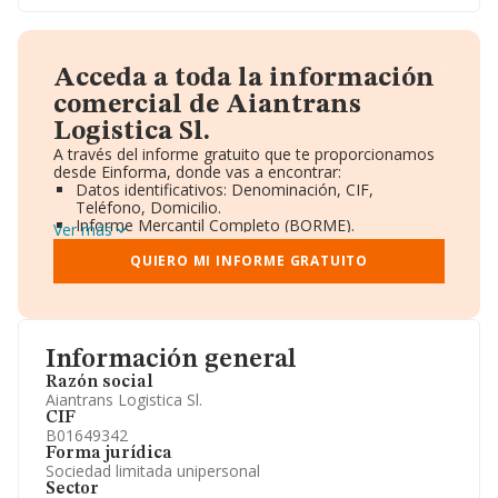
Acceda a toda la información
comercial de Aiantrans
Logistica Sl.
A través del informe gratuito que te proporcionamos
desde Einforma, donde vas a encontrar:
Datos identificativos: Denominación, CIF,
Teléfono, Domicilio.
Informe Mercantil Completo (BORME).
Ver más
Gráficos de Evolución Ventas y Empleados.
Consejo de Administración y Administradores.
QUIERO MI INFORME GRATUITO
Directivos y Ejecutivos.
Accionistas.
Participaciones y Vinculaciones en otras empresas.
Artículos de prensa publicados sobre la empresa.
Información oficial y registral complementaria.
Información general
Razón social
Aiantrans Logistica Sl.
CIF
B01649342
Forma jurídica
Sociedad limitada unipersonal
Sector