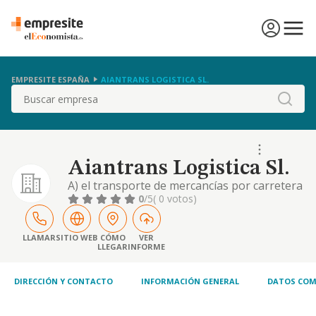
EMPRESITE ESPAÑA
AIANTRANS LOGISTICA SL.
Buscar
Aiantrans Logistica Sl.
A) el transporte de mercancías por carretera
(cnae 4941). b) las actividades anexas al
0
/5
( 0 votos)
transporte terrestre (cnae 5221). c) la
compra, venta, el alquiler, la reparación, el
mantenimiento, la exportación y la
LLAMAR
SITIO WEB
CÓMO
VER
LLEGAR
INFORME
importación de toda clase de vehículos,
nuevos y usados, de sus componentes,
accesorios y pi.
DIRECCIÓN Y CONTACTO
INFORMACIÓN GENERAL
DATOS COM