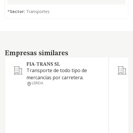
*
Sector:
Transportes
Empresas similares
Empresas similares
FIA-TRANS SL
Transporte de todo tipo de
mercancías por carretera.
a
LERIDA
t
t
m
m
d
p
e