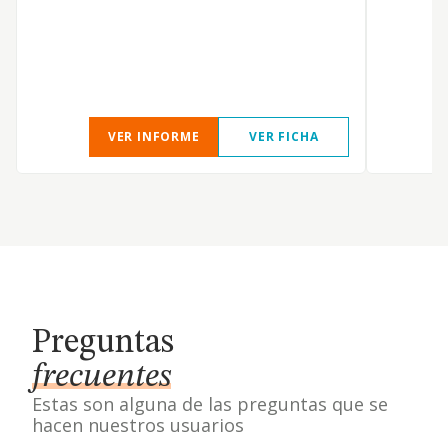
c
o
f
d
VER INFORME
VER FICHA
Preguntas
frecuentes
Estas son alguna de las preguntas que se
hacen nuestros usuarios