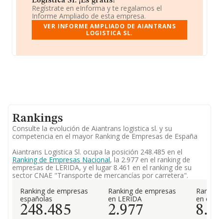
Logistica Sl. ¡Es gratis!
Regístrate en eInforma y te regalamos el
Informe Ampliado de esta empresa.
VER INFORME AMPLIADO DE AIANTRANS
LOGISTICA SL.
Rankings
Consulte la evolución de Aiantrans logistica sl. y su
competencia en el mayor Ranking de Empresas de España
Aiantrans Logistica Sl. ocupa la posición 248.485 en el
Ranking de Empresas Nacional
, la 2.977 en el ranking de
empresas de LERIDA, y el lugar 8.461 en el ranking de su
sector CNAE "Transporte de mercancías por carretera".
Ranking de empresas
Ranking de empresas
Rankin
españolas
en LERIDA
en el 
248.485
2.977
8.4