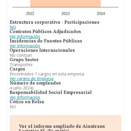
con ventas en el año 2024 de 835 millones de euros.
Como información adicional de interés, la media de
empleados de las empresas es de 5; la antigüedad
2022
2023
2024
desde la constitución es de 17 años.
Estructura corporativa - Participaciones
NO
En conclusión, la actividad de
Aiantrans Logistica S.L
Contratos Públicos Adjudicados
es a) el transporte de mercancías por carretera (cnae
Ver Información
4941). b) las actividades anexas al transporte terrestre
Incidencias de Fuentes Públicas
(cnae 5221). c) la compra, venta, el alquiler, la
Ver Información
reparación, el mantenimiento, la exportación y la
Operaciones Internacionales
importación de toda clase de vehículos, nuevos y
No constan
usados, de sus componentes, accesorios y pi. En el
Grupo Sector
ranking de provincia, ha experimentado un retroceso.
Transportes
Cargos
Encontrados 1 cargos en esta empresa
Ver cargos de Empresa
Número de empleados
4 (año 2024)
Responsabilidad Social Empresarial
Ver Información
Cotiza en Bolsa
NO
Ver el informe ampliado de Aiantrans