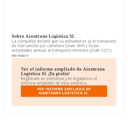
Sobre Aiantrans Logistica Sl.
La compañía declara que su actividad es a) el transporte
de mercancías por carretera (cnae 4941). b) las
actividades anexas al transporte terrestre (cnae 5221).
c) la compra, venta, el alquiler, la reparación, el
Ver más
mantenimiento, la exportación y la importación de toda
clase de vehículos, nuevos y usados, de sus
componentes, accesorios y pi. La sociedad está
Ver el informe ampliado de Aiantrans
registrada como Sociedad Limitada. Su actividad CNAE
Logistica Sl. ¡Es gratis!
es 'Transporte de mercancías por carretera' con código
Regístrate en eInforma y te regalamos el
4941. La empresa no tiene actividad en mercados
Informe Ampliado de esta empresa.
exteriores.
VER INFORME AMPLIADO DE
AIANTRANS LOGISTICA SL.
El número de empleados se ha incrementado un 100% y
teniendo en cuenta la información disponible en
INFORMA, ha dispuesto de un número de empleados
por debajo de la media de sector.
Dentro del ranking de empresas elaborado por
INFORMA, atendiendo a los niveles de facturación de la
sociedad, se destaca que: la empresa ha caído 145