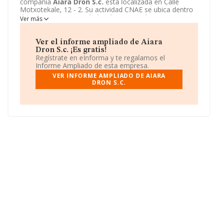
compañía
Aiara Dron S.c.
está localizada en Calle
Motxotekale, 12 - 2. Su actividad CNAE se ubica dentro
de 8299 - Otras actividades de apoyo a las empresas
Ver más
n.c.o.p..
Aiara Dron S.c.
tiene un modelo de sociedad
Sociedad civil.
Ver el informe ampliado de Aiara
Dron S.c. ¡Es gratis!
Regístrate en eInforma y te regalamos el
Informe Ampliado de esta empresa.
VER INFORME AMPLIADO DE AIARA
DRON S.C.