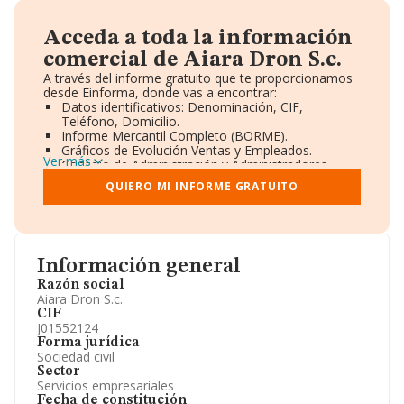
Acceda a toda la información
comercial de Aiara Dron S.c.
A través del informe gratuito que te proporcionamos
desde Einforma, donde vas a encontrar:
Datos identificativos: Denominación, CIF,
Teléfono, Domicilio.
Informe Mercantil Completo (BORME).
Gráficos de Evolución Ventas y Empleados.
Ver más
Consejo de Administración y Administradores.
Directivos y Ejecutivos.
QUIERO MI INFORME GRATUITO
Accionistas.
Participaciones y Vinculaciones en otras empresas.
Artículos de prensa publicados sobre la empresa.
Información oficial y registral complementaria.
Información general
Razón social
Aiara Dron S.c.
CIF
J01552124
Forma jurídica
Sociedad civil
Sector
Servicios empresariales
Fecha de constitución