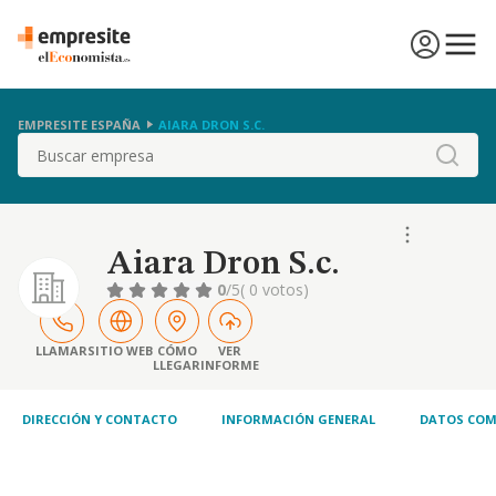
EMPRESITE ESPAÑA
AIARA DRON S.C.
Buscar
Aiara Dron S.c.
0
/5
( 0 votos)
LLAMAR
SITIO WEB
CÓMO
VER
LLEGAR
INFORME
DIRECCIÓN Y CONTACTO
INFORMACIÓN GENERAL
DATOS COM