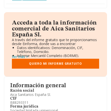
Acceda a toda la información
comercial de Aica Sanitarios
España Sl.
A través del informe gratuito que te proporcionamos
desde Einforma, donde vas a encontrar:
Datos identificativos: Denominación, CIF,
Teléfono, Domicilio.
Informe Mercantil Completo (BORME).
Ver más
Gráficos de Evolución Ventas y Empleados.
Consejo de Administración y Administradores.
QUIERO MI INFORME GRATUITO
Directivos y Ejecutivos.
Accionistas.
Participaciones y Vinculaciones en otras empresas.
Artículos de prensa publicados sobre la empresa.
Información oficial y registral complementaria.
Información general
Razón social
Aica Sanitarios España Sl.
CIF
B88293311
Forma jurídica
Sociedad limitada unipersonal