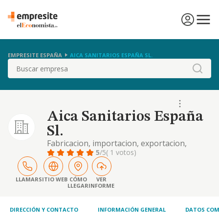
EMPRESITE ESPAÑA
AICA SANITARIOS ESPAÑA SL.
Buscar
Aica Sanitarios España
Sl.
Fabricacion, importacion, exportacion,
compraventa, comercio al por menor y por
5
/5
( 1 votos)
mayor, asi como la distribucion,
intermediacion y servicios relacionados con
los articulos sanitarios
LLAMAR
SITIO WEB
CÓMO
VER
LLEGAR
INFORME
DIRECCIÓN Y CONTACTO
INFORMACIÓN GENERAL
DATOS COM