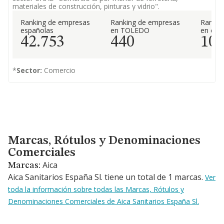
materiales de construcción, pinturas y vidrio".
Ranking de empresas
Ranking de empresas
Rankin
españolas
en TOLEDO
en el 
42.753
440
10
*
Sector:
Comercio
Marcas, Rótulos y Denominaciones Comerciales
Marcas, Rótulos y Denominaciones
Comerciales
Aica
Marcas:
Aica Sanitarios España Sl. tiene un total de 1 marcas.
Ver
toda la información sobre todas las Marcas, Rótulos y
Denominaciones Comerciales de Aica Sanitarios España Sl.