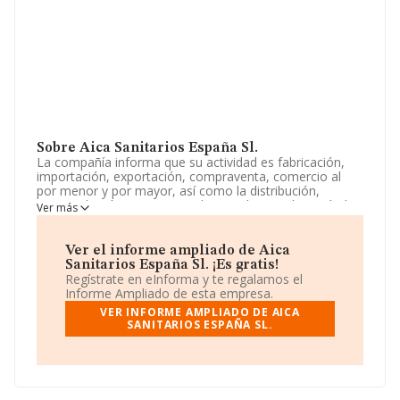
Sobre Aica Sanitarios España Sl.
La compañía informa que su actividad es fabricación,
importación, exportación, compraventa, comercio al
por menor y por mayor, así como la distribución,
intermediación y servicios relacionados con los artículos
Ver más
sanitarios. La empresa es una Sociedad Limitada.
Clasifica su actividad CNAE como 'Comercio al por
menor de ferretería, pintura y vidrio en establecimientos
Ver el informe ampliado de Aica
especializados', código 4752. La empresa realiza
Sanitarios España Sl. ¡Es gratis!
actividad internacional tanto de importación como
Regístrate en eInforma y te regalamos el
exportación.
Informe Ampliado de esta empresa.
VER INFORME AMPLIADO DE AICA
La plantilla ha crecido un 14% y según las cifras
SANITARIOS ESPAÑA SL.
existentes en la base de datos de INFORMA, el número
de empleados ha estado por encima de la media de
sector.
Dentro del ranking de empresas elaborado por